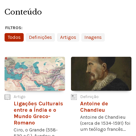
Conteúdo
FILTROS:
Todos
Definições
Artigos
Inagens
Artigo
Definição
Ligações Culturais
Antoine de
entre a Índia e o
Chandieu
Mundo Greco-
Antoine de Chandieu
Romano
(cerca de 1534-1591) foi
um teólogo francês...
Ciro, o Grande (558-
530 a.C.), fundou o