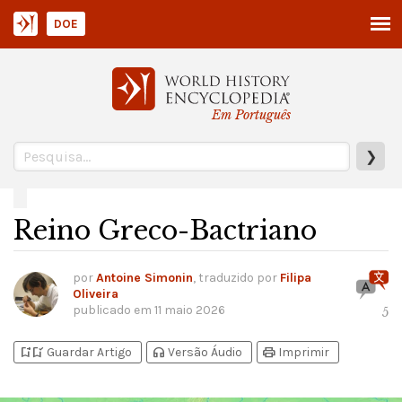
DOE
Em Português
❯
Reino Greco-Bactriano
por
Antoine Simonin
, traduzido por
Filipa
Oliveira
publicado em
11 maio 2026
5
bookmark_add
bookmark_added
headphones
print
Guardar Artigo
Versão Áudio
Imprimir