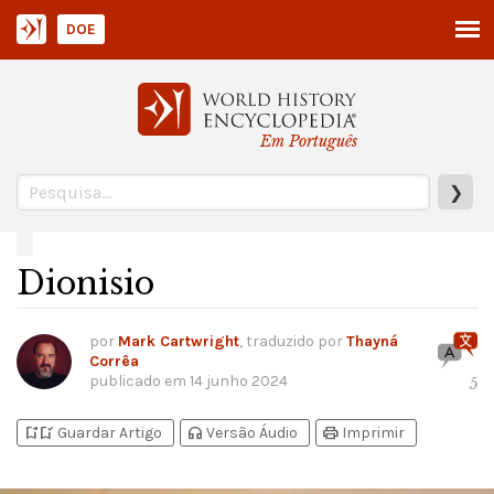
DOE
Em Português
❯
Dionisio
por
Mark Cartwright
, traduzido por
Thayná
Corrêa
publicado em
14 junho 2024
5
bookmark_add
bookmark_added
headphones
print
Guardar Artigo
Versão Áudio
Imprimir