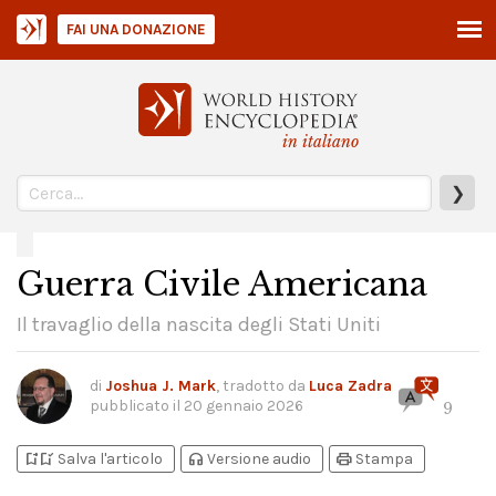
FAI UNA DONAZIONE
in italiano
❯
Guerra Civile Americana
Il travaglio della nascita degli Stati Uniti
di
Joshua J. Mark
, tradotto da
Luca Zadra
pubblicato il
20 gennaio 2026
9
bookmark_add
bookmark_added
headphones
print
Salva l'articolo
Versione audio
Stampa