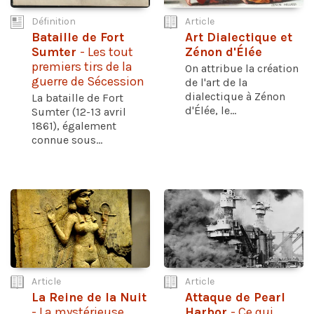
Définition
Article
Bataille de Fort
Art Dialectique et
Sumter
- Les tout
Zénon d'Élée
premiers tirs de la
On attribue la création
guerre de Sécession
de l'art de la
dialectique à Zénon
La bataille de Fort
d'Élée, le...
Sumter (12-13 avril
1861), également
connue sous...
Article
Article
La Reine de la Nuit
Attaque de Pearl
- La mystérieuse
Harbor
- Ce qui