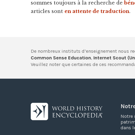
sommes toujours à la recherche de
bén
articles sont
en attente de traduction
.
De nombreux instituts d’enseignement nous
Common Sense Education
,
Internet Scout (Un
Veuillez noter que certaines de ces recommanda
Notr
Notre 
patrim
dans l