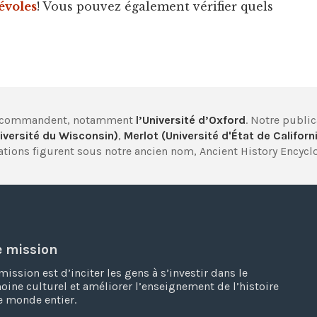
évoles
! Vous pouvez également vérifier quels
 recommandent, notamment
l’Université d’Oxford
. Notre publi
iversité du Wisconsin)
,
Merlot (Université d'État de Californ
tions figurent sous notre ancien nom, Ancient History Encycl
e mission
mission est d’inciter les gens à s’investir dans le
oine culturel et améliorer l’enseignement de l’histoire
e monde entier.