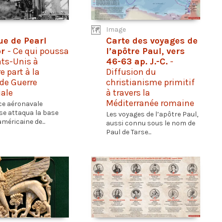
Image
ue de Pearl
Carte des voyages de
or
- Ce qui poussa
l’apôtre Paul, vers
ats-Unis à
46-63 ap. J.-C.
-
e part à la
Diffusion du
de Guerre
christianisme primitif
ale
à travers la
Méditerranée romaine
ce aéronavale
se attaqua la base
Les voyages de l’apôtre Paul,
méricaine de...
aussi connu sous le nom de
Paul de Tarse...