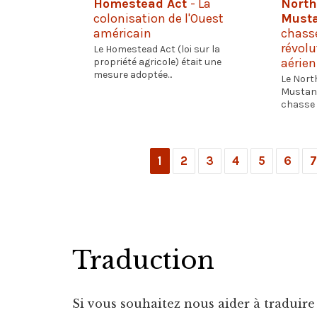
Homestead Act
- La
North
colonisation de l'Ouest
Must
américain
chass
révolu
Le Homestead Act (loi sur la
aérie
propriété agricole) était une
mesure adoptée...
Le Nort
Mustang
chasse à
1
2
3
4
5
6
7
Traduction
Si vous souhaitez nous aider à traduire d