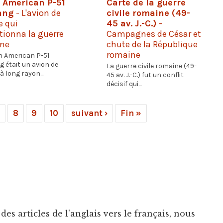
 American P-51
Carte de la guerre
ang
- L'avion de
civile romaine (49-
e qui
45 av. J.-C.)
-
tionna la guerre
Campagnes de César et
nne
chute de la République
romaine
h American P-51
 était un avion de
La guerre civile romaine (49-
 long rayon...
45 av. J.-C.) fut un conflit
décisif qui...
8
9
10
suivant ›
Fin »
es articles de l'anglais vers le français, nous