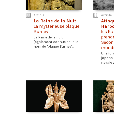
Article
Article
La Reine de la Nuit
-
Attaq
La mystérieuse plaque
Harb
Burney
les Ét
prendr
La Reine de la nuit
Secon
(également connue sous le
nom de "plaque Burney"...
mondi
Une for
japonai
navale a