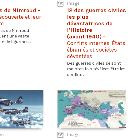
Image
es de Nimroud
-
12 des guerres civiles
écouverte et leur
les plus
re
dévastatrices de
l’Histoire
ires de Nimroud
(avant 1940)
-
uent une vaste
on de figurines...
Conflits internes: États
ébranlés et sociétés
dévastées
Des guerres civiles se sont
maintes fois révélées être les
conflits...
on
Image