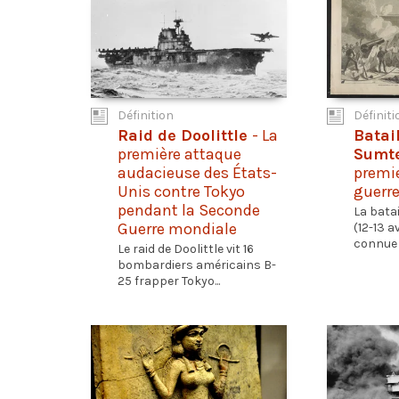
Définition
Définiti
Raid de Doolittle
- La
Batail
première attaque
Sumt
audacieuse des États-
premie
Unis contre Tokyo
guerre
pendant la Seconde
La bata
Guerre mondiale
(12-13 a
connue 
Le raid de Doolittle vit 16
bombardiers américains B-
25 frapper Tokyo...