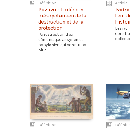
Définition
Article
Pazuzu
- Le démon
Ivoir
mésopotamien de la
Leur d
destruction et de la
Histoi
protection
Les ivo
constit
Pazuzu est un dieu
collecti
démoniaque assyrien et
babylonien qui connut sa
plus...
Définition
Définiti