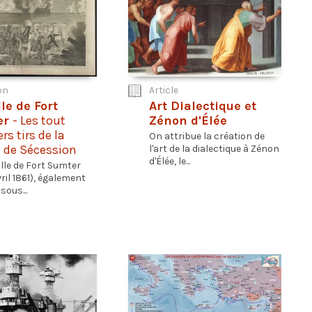
on
Article
le de Fort
Art Dialectique et
er
- Les tout
Zénon d'Élée
rs tirs de la
On attribue la création de
 de Sécession
l'art de la dialectique à Zénon
d'Élée, le...
ille de Fort Sumter
vril 1861), également
sous...