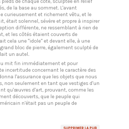
s pieds de chaque côté, sculptée en relief
tés, de la base au sommet. L'avant
e curieusement et richement vêtu, et le
, était solennel, sévère et propre à inspirer
ception différente, ne ressemblant à rien de
, et les côtés étaient couverts de
ait cela une "idole" et devant elle, à une
n grand bloc de pierre, également sculpté de
lait un autel.
u mit fin immédiatement et pour
ute incertitude concernant le caractère des
donna l'assurance que les objets que nous
s, non seulement en tant que vestiges d'un
ant qu'œuvres d'art, prouvant, comme les
ent découverts, que le peuple qui
américain n'était pas un peuple de
SUPPRIMER LA PUB