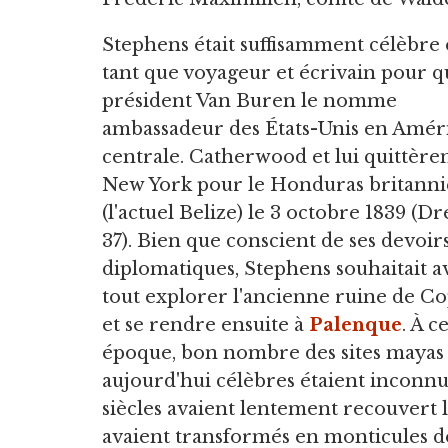
Stephens était suffisamment célèbre
tant que voyageur et écrivain pour q
président Van Buren le nomme
ambassadeur des États-Unis en Amér
centrale. Catherwood et lui quittère
New York pour le Honduras britann
(l'actuel Belize) le 3 octobre 1839 (Dr
37). Bien que conscient de ses devoir
diplomatiques, Stephens souhaitait a
tout explorer l'ancienne ruine de C
et se rendre ensuite à
Palenque
. À c
époque, bon nombre des sites mayas
aujourd'hui célèbres étaient inconn
siècles avaient lentement recouvert l
avaient transformés en monticules de