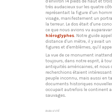
d'environ 14 pieds de haut et troi
très audacieux sur les quatre cô
représentait la figure d'un homm
visage, manifestement un portrait
la terreur. Le dos était d'une con
ce que nous avions vu auparavant
hiéroglyphes
. Notre guide appel
distance d'un mètre, il y avait u
figures et d'emblèmes, qu'il appe
La vue de ce monument inattend
toujours, dans notre esprit, à to
antiquités américaines, et nous 
recherchions étaient intéressant
peuple inconnu, mais aussi en t
documents historiques nouvellem
occupait autrefois le continent 
sauvages.
PUBLICITÉ