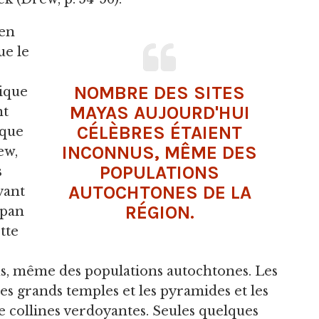
 en
ue le
NOMBRE DES SITES
ique
MAYAS AUJOURD'HUI
nt
CÉLÈBRES ÉTAIENT
ique
INCONNUS, MÊME DES
ew,
POPULATIONS
s
AUTOCHTONES DE LA
vant
RÉGION.
opan
ette
us, même des populations autochtones. Les
es grands temples et les pyramides et les
 collines verdoyantes. Seules quelques