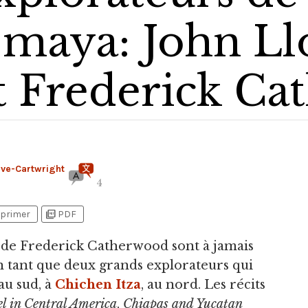
n maya: John L
t Frederick C
ève-Cartwright
4
picture_as_pdf
primer
PDF
 de Frederick Catherwood sont à jamais
n tant que deux grands explorateurs qui
au sud, à
Chichen Itza
, au nord. Les récits
el in Central America
,
Chiapas and Yucatan