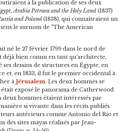
utiraient à la publication de ses deux
 Egypt, Arabia Petraea and the Holy Land
(1837)
 Russia and Poland
(1838), qui connaîtraient un
phens le surnom de "The American
t né le 27 février 1799 dans le nord de
ait déjà bien connu en tant qu'architecte,
ié ses dessins de structures en Égypte, en
 et, en 1833, il fut le premier occidental à
cher à
Jérusalem
. Les deux hommes se
ù était exposé le panorama de Catherwood
Les deux hommes étaient intéressés par
manière si vivante dans les récits publiés
teurs antérieurs comme Antonio del Rio et
ns des sites mayas réalisés par Jean-
 (Drew, p. 54-56).