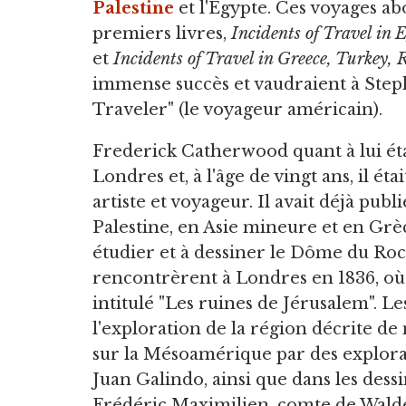
Palestine
et l'Égypte. Ces voyages abo
premiers livres,
Incidents of Travel in
et
Incidents of Travel in Greece, Turkey,
immense succès et vaudraient à Ste
Traveler" (le voyageur américain).
Frederick Catherwood quant à lui étai
Londres et, à l'âge de vingt ans, il ét
artiste et voyageur. Il avait déjà publ
Palestine, en Asie mineure et en Grèce
étudier et à dessiner le Dôme du Ro
rencontrèrent à Londres en 1836, o
intitulé "Les ruines de Jérusalem". 
l'exploration de la région décrite de 
sur la Mésoamérique par des explora
Juan Galindo, ainsi que dans les dessi
Frédéric Maximilien, comte de Waldek