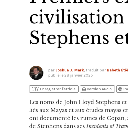
civilisatio
Stephens e
par
Joshua J. Mark
, traduit par
Babeth Éti
publié le
28 janvier 2025
bookmark_add
bookmark_added
headphones
print
Enregistrer l'article
Version Audio
Im
Les noms de John Lloyd Stephens et
liés aux Mayas et aux études mayas e
ont documenté les ruines de Copan,
de Stephens dans ses
Incidents of Trav