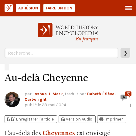
ADHÉSION
FAIRE UN DON
En français
❯
Au-delà Cheyenne
par
Joshua J. Mark
, traduit par
Babeth Étiève-
Cartwright
publié le
28 mai 2024
1
bookmark_add
bookmark_added
headphones
print
Enregistrer l'article
Version Audio
Imprimer
L'au-delà des
Cheyennes
est envisagé