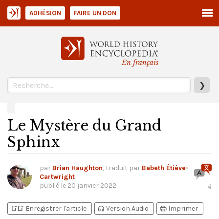
ADHÉSION
FAIRE UN DON
En français
❯
Le Mystère du Grand
Sphinx
par
Brian Haughton
, traduit par
Babeth Étiève-
Cartwright
publié le
20 janvier 2022
4
bookmark_add
bookmark_added
headphones
print
Enregistrer l'article
Version Audio
Imprimer