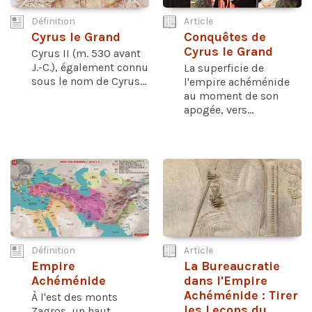
Définition
Article
Cyrus le Grand
Conquêtes de
Cyrus le Grand
Cyrus II (m. 530 avant
J.-C.), également connu
La superficie de
sous le nom de Cyrus...
l'empire achéménide
au moment de son
apogée, vers...
Définition
Article
Empire
La Bureaucratie
Achéménide
dans l'Empire
Achéménide : Tirer
À l'est des monts
les Leçons du
Zagros, un haut