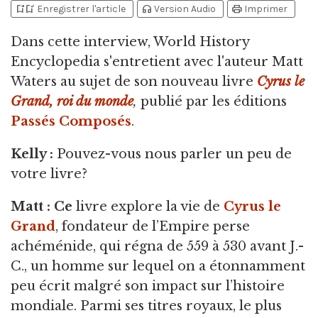
bookmark_add
bookmark_added
headphones
print
Enregistrer l'article
Version Audio
Imprimer
Dans cette interview,
World History
Encyclopedia s'entretient avec l'auteur Matt
Waters au sujet de son nouveau livre
Cyrus le
Grand, roi du monde
,
publié
par les éditions
Passés Composés
.
Kelly :
Pouvez-vous nous parler un peu de
votre livre?
Matt : Ce
livre explore la vie de
Cyrus le
Grand
, fondateur de l’Empire perse
achéménide, qui régna de 559 à 530 avant J.-
C., un homme sur lequel on a étonnamment
peu écrit malgré son impact sur l’histoire
mondiale. Parmi ses titres royaux, le plus