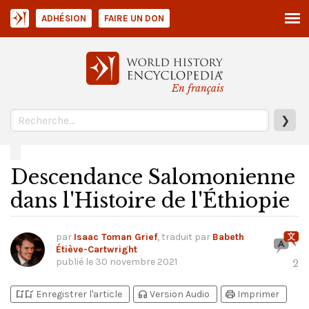
ADHÉSION
FAIRE UN DON
En français
❯
Descendance Salomonienne
dans l'Histoire de l'Éthiopie
par
Isaac Toman Grief
, traduit par
Babeth
Étiève-Cartwright
publié le
30 novembre 2021
2
bookmark_add
bookmark_added
headphones
print
Enregistrer l'article
Version Audio
Imprimer