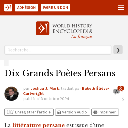
ADHÉSION
FAIRE UN DON
En français
❯
Dix Grands Poètes Persans
par
Joshua J. Mark
, traduit par
Babeth Étiève-
Cartwright
publié le
13 octobre 2024
5
bookmark_add
bookmark_added
headphones
print
Enregistrer l'article
Version Audio
Imprimer
La
littérature persane
est issue d'une