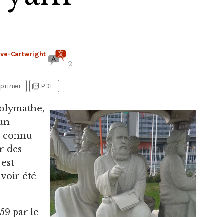
ève-Cartwright
2
picture_as_pdf
primer
PDF
polymathe,
un
ut connu
r des
est
voir été
59 par le