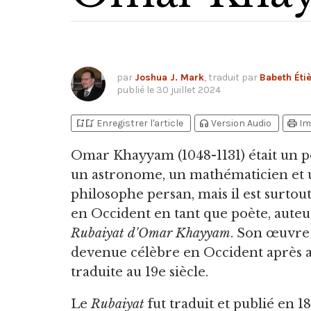
par
Joshua J. Mark
, traduit par
Babeth Éti
publié le
30 juillet 2024
bookmark_add
bookmark_added
headphones
print
Enregistrer l'article
Version Audio
Im
Omar Khayyam
(1048-1131) était un 
un astronome, un mathématicien et 
philosophe persan, mais il est surto
en Occident en tant que poète, auteu
Rubaiyat d'Omar Khayyam
. Son œuvre 
devenue célèbre en Occident après a
traduite au 19e siècle.
Le
Rubaiyat
fut traduit et publié en 18