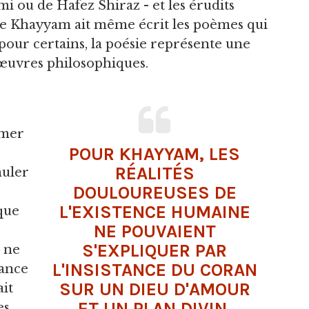
i ou de Hafez Shiraz - et les érudits
ue Khayyam ait même écrit les poèmes qui
 pour certains, la poésie représente une
 œuvres philosophiques.
imer
POUR KHAYYAM, LES
RÉALITÉS
muler
DOULOUREUSES DE
L'EXISTENCE HUMAINE
que
NE POUVAIENT
S'EXPLIQUER PAR
 ne
L'INSISTANCE DU
CORAN
tance
SUR UN
DIEU
D'AMOUR
it
ET UN PLAN DIVIN.
es