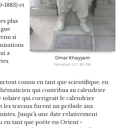
9-1883) et
les plus
ngue
enu si
nisations
ui a
Omar Khayyam
ètes
Yamaha5 (CC BY-SA)
rtout connu en tant que scientifique, en
hématicien qui contribua au calendrier
e solaire qui corrigeait le calendrier
 les travaux furent un prélude aux
istes. Jusqu'à une date relativement
 en tant que poète en Orient -