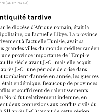
ate (CC BY-NC-SA)
ntiquité tardive
ar le diocèse d’Afrique romain, était la
ipolitaine, ou l’actuelle Libye. La province
ement à l’actuelle Tunisie, avait sa
plus grandes villes du monde méditerranéen
té une province importante de l’Empire
IIe siècle avant J.-C., mais elle acquit
 après J.-C., une période de crise dans
t tombaient d’année en année, les guerres
ion était endémique. Beaucoup de provinces
lits et souffrirent de ralentissements
du Nord fut relativement indemne, en
ent deux connexions aux conflits civils du
 à 211 après J.-C.) venait de cette région,