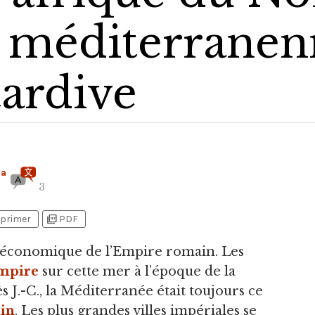
 méditerranen
tardive
Na
3
picture_as_pdf
primer
PDF
e économique de l’Empire romain.
Les
mpire
sur cette mer à l’époque de la
ès J.-C., la Méditerranée était toujours ce
in
. Les plus grandes villes impériales se