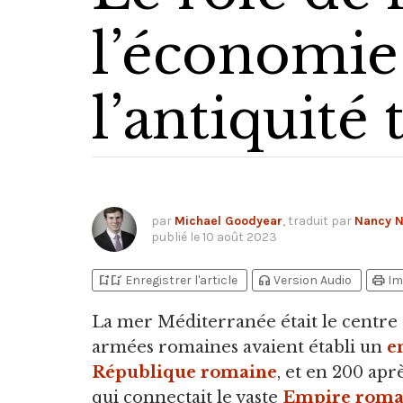
l’économie
l’antiquité 
par
Michael Goodyear
, traduit par
Nancy 
publié le
10 août 2023
bookmark_add
bookmark_added
headphones
print
Enregistrer l'article
Version Audio
Im
La mer Méditerranée était le centr
armées romaines avaient établi un
e
République romaine
, et en 200 apr
qui connectait le vaste
Empire roma