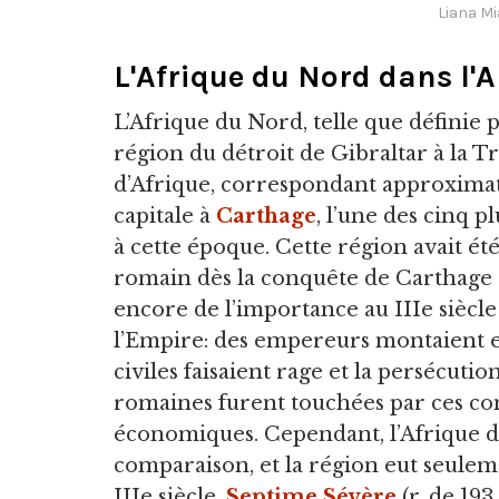
Liana Mi
L'Afrique du Nord dans l'A
L’Afrique du Nord, telle que définie p
région du détroit de Gibraltar à la Tr
d’Afrique, correspondant approximativ
capitale à
Carthage
, l’une des cinq 
à cette époque. Cette région avait é
romain dès la conquête de Carthage au 
encore de l’importance au IIIe siècle
l’Empire: des empereurs montaient e
civiles faisaient rage et la persécut
romaines furent touchées par ces conf
économiques. Cependant, l’Afrique 
comparaison, et la région eut seulem
IIIe siècle.
Septime Sévère
(r. de 193