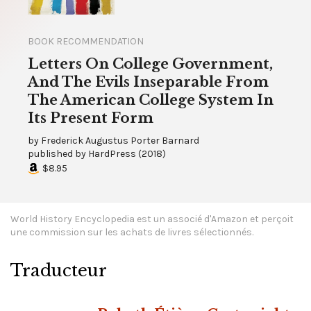
BOOK RECOMMENDATION
Letters On College Government,
And The Evils Inseparable From
The American College System In
Its Present Form
by
Frederick Augustus Porter Barnard
published by
HardPress
(
2018
)
$8.95
World History Encyclopedia est un associé d'Amazon et perçoit
une commission sur les achats de livres sélectionnés.
Traducteur