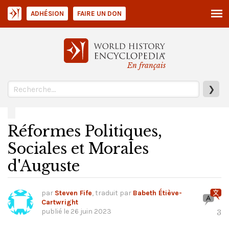
ADHÉSION
FAIRE UN DON
En français
❯
Réformes Politiques,
Sociales et Morales
d'Auguste
par
Steven Fife
, traduit par
Babeth Étiève-
Cartwright
publié le
26 juin 2023
3