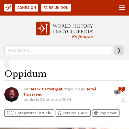
ADHÉSION
FAIRE UN DON
En français
❯
Oppidum
par
Mark Cartwright
, traduit par
Hervé
Tisserand
publié le
08 octobre 2024
3
bookmark_add
bookmark_added
headphones
print
Enregistrer l'article
Version Audio
Imprimer