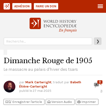
ADHÉSION
FAIRE UN DON
En français
❯
Dimanche Rouge de 1905
Le massacre au palais d'hiver des tsars
par
Mark Cartwright
, traduit par
Babeth
Étiève-Cartwright
publié le
27 mai 2025
3
bookmark_add
bookmark_added
headphones
print
Enregistrer l'article
Version Audio
Imprimer