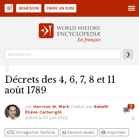
ADHÉSION
FAIRE UN DON
En français
❯
Décrets des 4, 6, 7, 8 et 11
août 1789
par
Harrison W. Mark
, traduit par
Babeth
Étiève-Cartwright
publié le
07 juin 2022
3
bookmark_add
bookmark_added
headphones
print
Enregistrer l'article
Version Audio
Imprimer