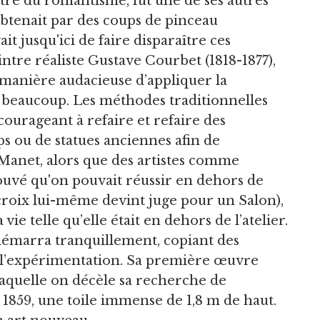
ntre du romantisme, fut une de ses autres
 obtenait par des coups de pinceau
t jusqu'ici de faire disparaître ces
tre réaliste Gustave Courbet (1818-1877),
a manière audacieuse d’appliquer la
si beaucoup. Les méthodes traditionnelles
courageant à refaire et refaire des
s ou de statues anciennes afin de
 Manet, alors que des artistes comme
ouvé qu'on pouvait réussir en dehors de
croix lui-même devint juge pour un Salon),
vie telle qu’elle était en dehors de l’atelier.
 démarra tranquillement, copiant des
r l’expérimentation. Sa première œuvre
laquelle on décèle sa recherche de
1859, une toile immense de 1,8 m de haut.