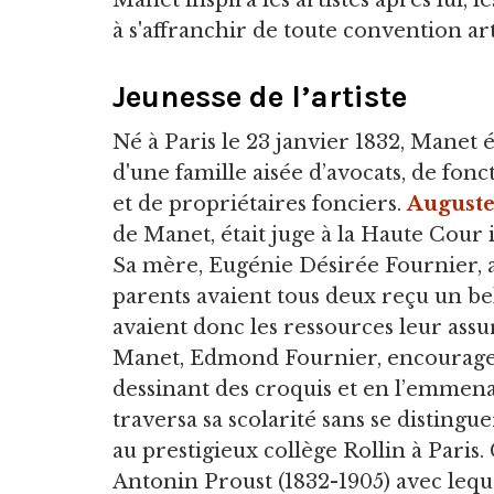
Manet inspira les artistes après lui, le
à s'affranchir de toute convention art
Jeunesse de l’artiste
Né à Paris le 23 janvier 1832, Manet ét
d'une famille aisée d’avocats, de fonc
et de propriétaires fonciers.
August
de Manet, était juge à la Haute Cour 
Sa mère, Eugénie Désirée Fournier, av
parents avaient tous deux reçu un be
avaient donc les ressources leur assu
Manet, Edmond Fournier, encouragea l’
dessinant des croquis et en l’emmena
traversa sa scolarité sans se distingu
au prestigieux collège Rollin à Paris. 
Antonin Proust (1832-1905) avec lequel