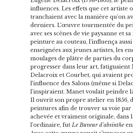
Eugène Delacroix (1798-1863), le pei
influences. Les effets que cet artiste
tranchaient avec la manière qu’on avai
derniers. L'œuvre tourmentée du pein
avec ses scènes de vie paysanne et s
peinture au couteau, l’influença aus
enseignées aux jeunes artistes, les en
moulages de plâtre de parties du corp
progresser dans leur art, fatiguaient
Delacroix et Courbet, qui avaient pr
l'influence des Salons (même si Dela
l’inspiraient. Manet voulait peindre la 
Il ouvrit son propre atelier en 1856,
peintures afin de trouver sa voie pa
achevée et vraiment originale, dans 
l’ordinaire, fut
Le Buveur d'absinthe
en 