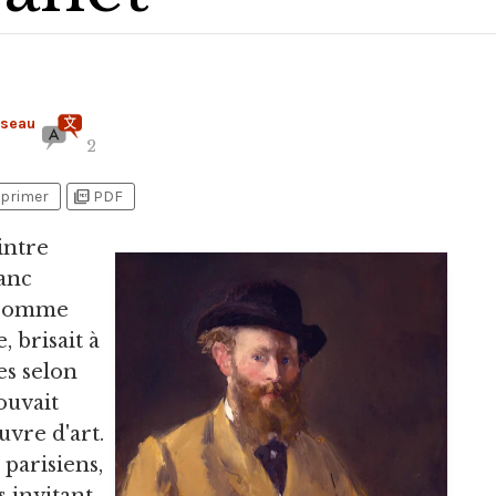
iseau
2
picture_as_pdf
primer
PDF
intre
ranc
 comme
 brisait à
es selon
ouvait
vre d'art.
 parisiens,