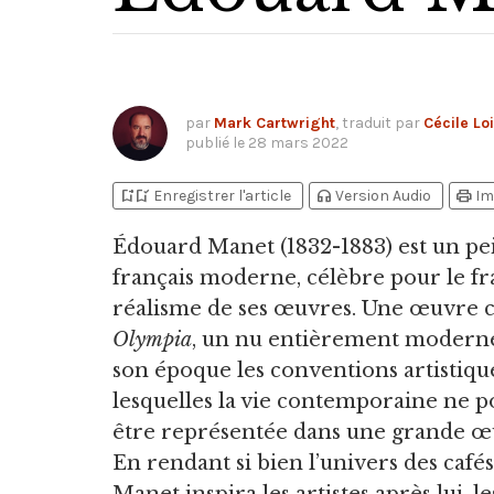
par
Mark Cartwright
, traduit par
Cécile Lo
publié le
28 mars 2022
bookmark_add
bookmark_added
headphones
print
Enregistrer l'article
Version Audio
Im
Édouard Manet
(1832-1883) est un pe
français moderne, célèbre pour le f
réalisme de ses œuvres. Une œuvre
Olympia
, un nu entièrement moderne,
son époque les conventions artistiqu
lesquelles la vie contemporaine ne p
être représentée dans une grande œu
En rendant si bien l’univers des cafés