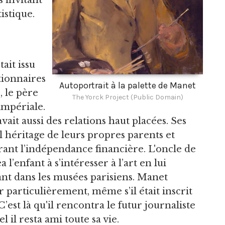
s invitant
istique.
ait issu
tionnaires
Autoportrait à la palette de Manet
e
, le père
The Yorck Project (Public Domain)
impériale.
ait aussi des relations haut placées. Ses
l héritage de leurs propres parents et
rant l’indépendance financière. L'oncle de
enfant à s’intéresser à l’art en lui
nt dans les musées parisiens. Manet
er particulièrement, même s’il était inscrit
C’est là qu'il rencontra le futur journaliste
 il resta ami toute sa vie.