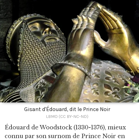
Gisant d'Édouard, dit le Prince Noir
LBMO (CC BY-NC-ND)
Édouard de Woodstock
(1330-1376), mieux
connu par son surnom de Prince Noir en