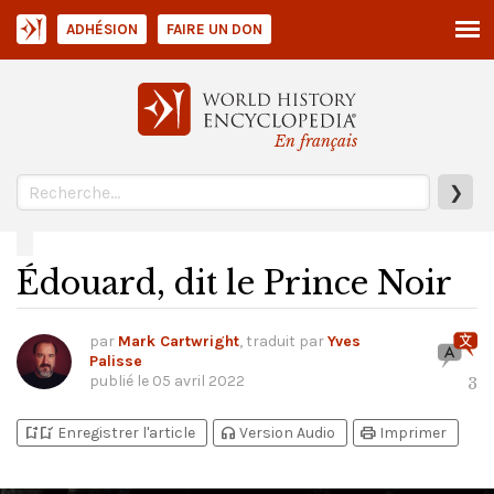
ADHÉSION
FAIRE UN DON
En français
❯
Édouard, dit le Prince Noir
par
Mark Cartwright
, traduit par
Yves
Palisse
publié le
05 avril 2022
3
bookmark_add
bookmark_added
headphones
print
Enregistrer l'article
Version Audio
Imprimer