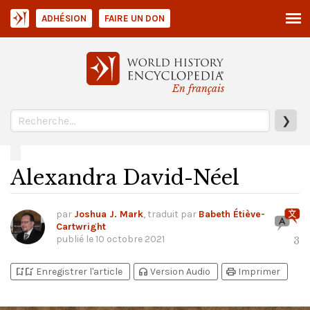
ADHÉSION
FAIRE UN DON
En français
❯
Alexandra David-Néel
par
Joshua J. Mark
, traduit par
Babeth Étiève-
Cartwright
publié le
10 octobre 2021
3
bookmark_add
bookmark_added
headphones
print
Enregistrer l'article
Version Audio
Imprimer