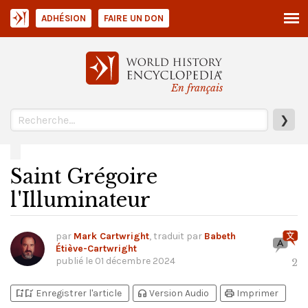
ADHÉSION
FAIRE UN DON
En français
❯
Saint Grégoire
l'Illuminateur
par
Mark Cartwright
, traduit par
Babeth
Étiève-Cartwright
publié le
01 décembre 2024
2
bookmark_add
bookmark_added
headphones
print
Enregistrer l'article
Version Audio
Imprimer