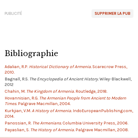
PUBLICITÉ
SUPPRIMER LA PUB
Bibliographie
Adalian, R.P.
Historical Dictionary of Armenia.
Scarecrow Press,
2010.
Bagnall, R.S.
The Encyclopedia of Ancient History.
Wiley-Blackwell,
2012
Chahin, M.
The Kingdom of Armenia.
Routledge, 2018.
Hovannisian, R.G.
The Armenian People from Ancient to Modern
Times.
Palgrave Macmillan, 2004.
Kurkjian, V.M.
A History of Armenia.
IndoEuropeanPublishing.com,
2014.
Panossian, R.
The Armenians.
Columbia University Press, 2006.
Payaslian, S.
The History of Armenia.
Palgrave Macmillan, 2008.