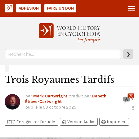
ADHÉSION
FAIRE UN DON
En français
❯
Trois Royaumes Tardifs
par
Mark Cartwright
, traduit par
Babeth
Étiève-Cartwright
publié le
09 octobre 2025
2
bookmark_add
bookmark_added
headphones
print
Enregistrer l'article
Version Audio
Imprimer