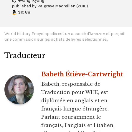
by
Hwang, Kyung
published by
Palgrave Macmillan
(
2010
)
$10.88
World History Encyclopedia est un associé d'Amazon et perçoit
une commission sur les achats de livres sélectionnés.
Traducteur
Babeth Étiève-Cartwright
Babeth, responsable de
Traduction pour WHE, est
diplômée en anglais et en
français langue étrangère.
Parlant couramment le
français, l'anglais et l'italien,