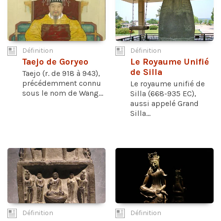
Définition
Définition
Taejo de Goryeo
Le Royaume Unifié
de Silla
Taejo (r. de 918 à 943),
précédemment connu
Le royaume unifié de
sous le nom de Wang...
Silla (668-935 EC),
aussi appelé Grand
Silla...
Définition
Définition