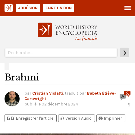
ADHÉSION
FAIRE UN DON
En français
❯
Brahmi
par
Cristian Violatti
, traduit par
Babeth Étiève-
Cartwright
publié le
02 décembre 2024
2
bookmark_add
bookmark_added
headphones
print
Enregistrer l'article
Version Audio
Imprimer