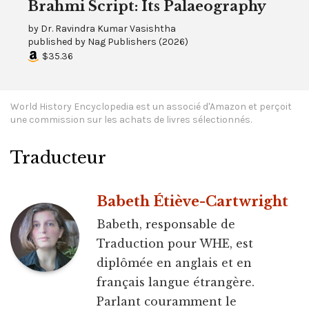
Brahmi Script: Its Palaeography
by
Dr. Ravindra Kumar Vasishtha
published by
Nag Publishers
(
2026
)
$35.36
World History Encyclopedia est un associé d'Amazon et perçoit
une commission sur les achats de livres sélectionnés.
Traducteur
Babeth Étiève-Cartwright
Babeth, responsable de
Traduction pour WHE, est
diplômée en anglais et en
français langue étrangère.
Parlant couramment le