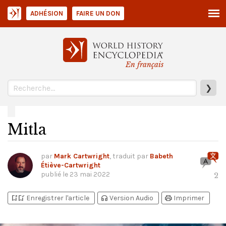
ADHÉSION
FAIRE UN DON
En français
❯
Mitla
par
Mark Cartwright
, traduit par
Babeth
Étiève-Cartwright
publié le
23 mai 2022
2
bookmark_add
bookmark_added
headphones
print
Enregistrer l'article
Version Audio
Imprimer