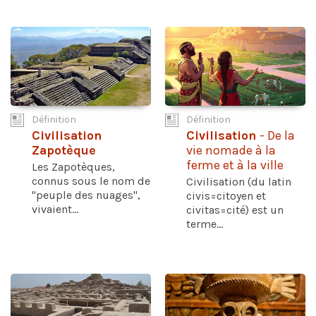
Définition
Définition
Civilisation
Civilisation
- De la
Zapotèque
vie nomade à la
ferme et à la ville
Les Zapotèques,
connus sous le nom de
Civilisation (du latin
"peuple des nuages",
civis=citoyen et
vivaient...
civitas=cité) est un
terme...