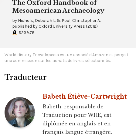
The Oxford Handbook of
Mesoamerican Archaeology
by
Nichols, Deborah L. & Pool, Christopher A.
published by
Oxford University Press
(
2012
)
$239.78
World History Encyclopedia est un associé d'Amazon et perçoit
une commission sur les achats de livres sélectionnés.
Traducteur
Babeth Étiève-Cartwright
Babeth, responsable de
Traduction pour WHE, est
diplômée en anglais et en
français langue étrangère.