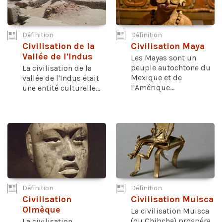
Définition
Définition
Civilisation de la
Civilisation Maya
Vallée de l'Indus
Les Mayas sont un
peuple autochtone du
La civilisation de la
Mexique et de
vallée de l'Indus était
l'Amérique...
une entité culturelle...
Définition
Définition
Civilisation
Civilisation Muisca
Olmèque
La civilisation Muisca
(ou Chibcha) prospéra
La civilisation