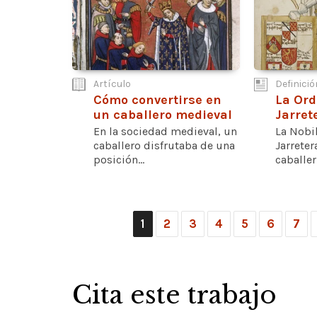
Artículo
Definició
Cómo convertirse en
La Ord
un caballero medieval
Jarret
En la sociedad medieval, un
La Nobi
caballero disfrutaba de una
Jarreter
posición...
caballer
1
2
3
4
5
6
7
Cita este trabajo