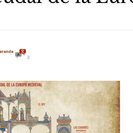
aranda
3