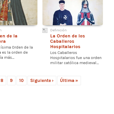
n
Definición
en de la
La Orden de los
era
Caballeros
Hospitalarios
lísima Orden de la
a es la orden de
Los Caballeros
ía más...
Hospitalarios fue una orden
militar católica medieval...
8
9
10
Siguiente ›
Última »