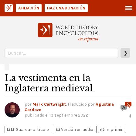
AFILIACIÓN
HAZ UNA DONACIÓN
en español
❯
La vestimenta en la
Inglaterra medieval
por
Mark Cartwright
, traducido por
Agustina
Cardozo
publicado el
13 septiembre 2022
4
bookmark_add
bookmark_added
headphones
print
Guardar artículo
Versión en audio
Imprimir