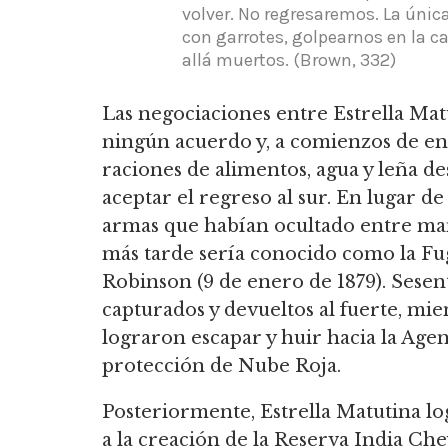
volver.
No regresaremos.
La única
con garrotes, golpearnos en la ca
allá muertos.
(Brown, 332)
Las negociaciones entre Estrella Matu
ningún acuerdo y, a comienzos de ene
raciones de alimentos,
agua y leña des
aceptar el regreso al sur.
En lugar de 
armas que habían ocultado entre mant
más tarde sería conocido como la Fu
Robinson (9 de enero de 1879).
Sesent
capturados y devueltos al fuerte, mie
lograron escapar y huir hacia la Age
protección de Nube Roja.
Posteriormente, Estrella Matutina l
a la creación de la Reserva India C