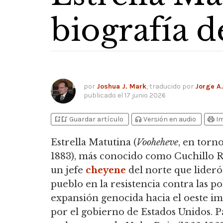
biografía 
por
Joshua J. Mark
, traducido por
Jorge A
publicado el
17 junio 2026
bookmark_add
bookmark_added
headphones
print
Guardar artículo
Versión en audio
I
Estrella Matutina (
Vooheheve
, en torno
1883), más conocido como Cuchillo 
un jefe
cheyene
del norte que lideró
pueblo en la resistencia contra las po
expansión genocida hacia el oeste i
por el gobierno de Estados Unidos.
Pa