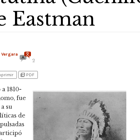
de Eastman
. Vergara
2
picture_as_pdf
mprimir
PDF
 a 1810-
Romo,
fue
 a su
líticas de
mpulsadas
rticipó