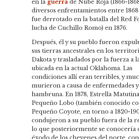
en la
guerra
de Nube Roja (1866-1868
diversos enfrentamientos entre 1868 y
fue derrotado en la batalla del Red Fo
lucha de Cuchillo Romo) en 1876.
Después, él y su pueblo fueron expul
sus tierras ancestrales en los territor
Dakota y trasladados por la fuerza a l
ubicada en la actual Oklahoma.
Las
condiciones allí eran terribles, y mu
murieron a causa de enfermedades y
hambruna.
En 1878, Estrella Matutina 
Pequeño Lobo (también conocido c
Pequeño Coyote, en torno a 1820-19
condujeron a su pueblo fuera de la r
lo que posteriormente se conocería
éxodo de los cheyenes del norte,
con