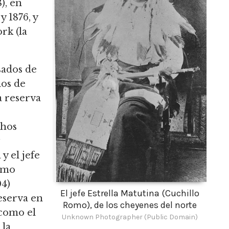
), en
 1876, y
rk (la
sados de
ios de
a reserva
chos
y el jefe
omo
04)
El jefe Estrella Matutina (Cuchillo
eserva en
Romo), de los cheyenes del norte
 como el
Unknown Photographer (Public Domain)
 la