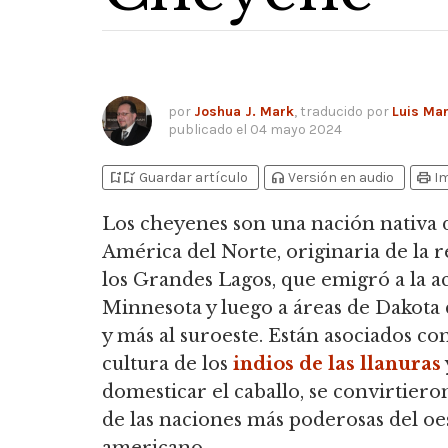
por
Joshua J. Mark
, traducido por
Luis Ma
publicado el
04 mayo 2024
bookmark_add
bookmark_added
headphones
print
Guardar artículo
Versión en audio
I
Los cheyenes son una nación nativa 
América del Norte, originaria de la 
los Grandes Lagos, que emigró a la a
Minnesota y luego a áreas de Dakota
y más al suroeste.
Están asociados con
cultura de los
indios de las llanuras
domesticar el caballo, se convirtier
de las naciones más poderosas del oe