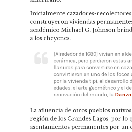
americano.
Inicialmente cazadores-recolectores,
construyeron viviendas permanentes a
académico Michael G. Johnson brinda 
a los cheyenes:
[Alrededor de 1680] vivían en ald
cerámica, pero perdieron estas ar
llanuras para convertirse en ca
convirtieron en uno de los focos 
por la vivienda tipi, el desarrol
edades,
el arte geométrico y el d
renovación del mundo, la
Danza 
La afluencia de otros pueblos nativo
región de los Grandes Lagos, p
or lo 
asentamientos permanentes por un es