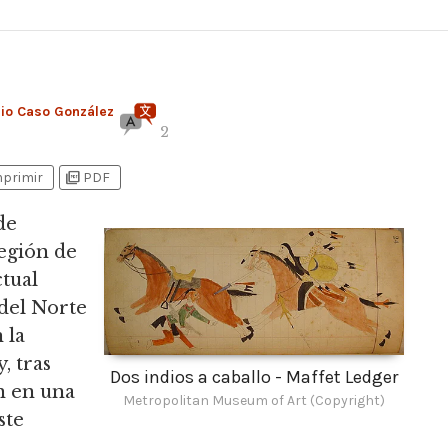
rio Caso González
2
picture_as_pdf
mprimir
PDF
de
región de
ctual
 del Norte
 la
y, tras
Dos indios a caballo - Maffet Ledger
on en una
Metropolitan Museum of Art (Copyright)
ste