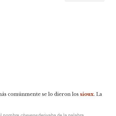
 más comúnmente se lo dieron los
sioux
.
La
 el nombre
cheyene
derivaba de la palabra