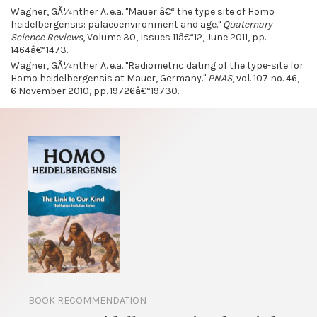
Wagner, GÃ¼nther A. e.a. "Mauer â€“ the type site of Homo
heidelbergensis: palaeoenvironment and age."
Quaternary
Science Reviews
, Volume 30, Issues 11â€“12, June 2011, pp.
1464â€“1473.
Wagner, GÃ¼nther A. e.a. "Radiometric dating of the type-site for
Homo heidelbergensis at Mauer, Germany."
PNAS
, vol. 107 no. 46,
6 November 2010, pp. 19726â€“19730.
BOOK RECOMMENDATION