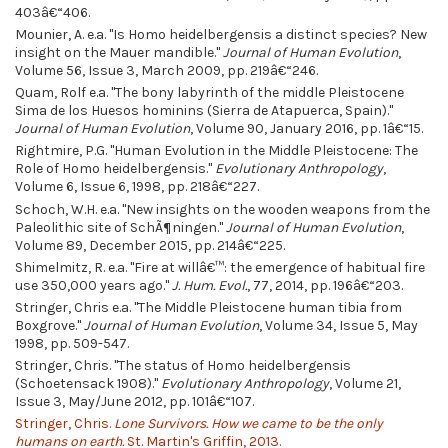
403â€“406.
Mounier, A. e.a. "Is Homo heidelbergensis a distinct species? New
insight on the Mauer mandible."
Journal of Human Evolution
,
Volume 56, Issue 3, March 2009, pp. 219â€“246.
Quam, Rolf e.a. "The bony labyrinth of the middle Pleistocene
Sima de los Huesos hominins (Sierra de Atapuerca, Spain)."
Journal of Human Evolution
, Volume 90, January 2016, pp. 1â€“15.
Rightmire, P.G. "Human Evolution in the Middle Pleistocene: The
Role of Homo heidelbergensis."
Evolutionary Anthropology
,
Volume 6, Issue 6, 1998, pp. 218â€“227.
Schoch, W.H. e.a. "New insights on the wooden weapons from the
Paleolithic site of SchÃ¶ningen."
Journal of Human Evolution
,
Volume 89, December 2015, pp. 214â€“225.
Shimelmitz, R. e.a. "Fire at willâ€™: the emergence of habitual fire
use 350,000 years ago."
J. Hum. Evol.
, 77, 2014, pp. 196â€“203.
Stringer, Chris e.a. "The Middle Pleistocene human tibia from
Boxgrove."
Journal of Human Evolution
, Volume 34, Issue 5, May
1998, pp. 509-547.
Stringer, Chris. "The status of Homo heidelbergensis
(Schoetensack 1908)."
Evolutionary Anthropology
, Volume 21,
Issue 3, May/June 2012, pp. 101â€“107.
Stringer, Chris.
Lone Survivors. How we came to be the only
humans on earth.
St. Martin's Griffin, 2013.