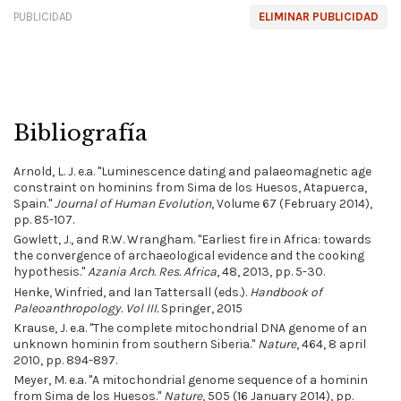
PUBLICIDAD
ELIMINAR PUBLICIDAD
Bibliografía
Arnold, L. J. e.a. "Luminescence dating and palaeomagnetic age
constraint on hominins from Sima de los Huesos, Atapuerca,
Spain."
Journal of Human Evolution
, Volume 67 (February 2014),
pp. 85-107.
Gowlett, J., and R.W. Wrangham. "Earliest fire in Africa: towards
the convergence of archaeological evidence and the cooking
hypothesis."
Azania Arch. Res. Africa
, 48, 2013, pp. 5-30.
Henke, Winfried, and Ian Tattersall (eds.).
Handbook of
Paleoanthropology. Vol III.
Springer, 2015
Krause, J. e.a. "The complete mitochondrial DNA genome of an
unknown hominin from southern Siberia."
Nature
, 464, 8 april
2010, pp. 894-897.
Meyer, M. e.a. "A mitochondrial genome sequence of a hominin
from Sima de los Huesos."
Nature
, 505 (16 January 2014), pp.