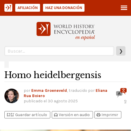
AFILIACIÓN
HAZ UNA DONACIÓN
en español
❯
Homo heidelbergensis
por
Emma Groeneveld
, traducido por
Eliana
Rua Boiero
publicado el
30 agosto 2025
2
bookmark_add
bookmark_added
headphones
print
Guardar artículo
Versión en audio
Imprimir