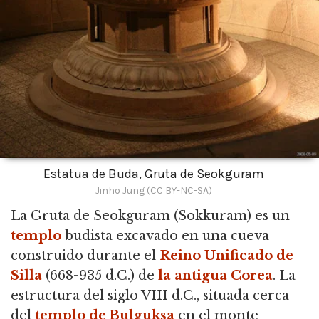
Estatua de Buda, Gruta de Seokguram
Jinho Jung (CC BY-NC-SA)
La Gruta de Seokguram (Sokkuram) es un
templo
budista excavado en una cueva
construido durante el
Reino Unificado de
Silla
(668-935 d.C.) de
la antigua Corea
.
La
estructura del siglo VIII d.C., situada cerca
del
templo de Bulguksa
en el monte