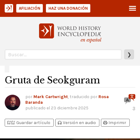
AFILIACIÓN
HAZ UNA DONACIÓN
en español
❯
Gruta de Seokguram
por
Mark Cartwright
, traducido por
Rosa
Baranda
publicado el
23 diciembre 2025
3
bookmark_add
bookmark_added
headphones
print
Guardar artículo
Versión en audio
Imprimir