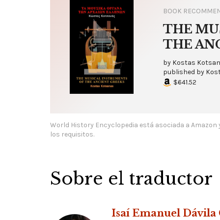
BOOK RECOMMEN
THE MU
THE AN
by
Kostas Kotsa
published by
Kos
$641.52
World History Encyclopedia está asociada a Amazon 
los requisitos.
Sobre el traductor
Isaí Emanuel Dávila