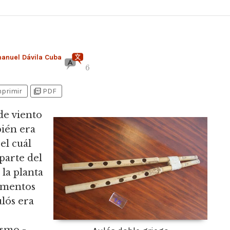
manuel Dávila Cuba
6
picture_as_pdf
mprimir
PDF
de viento
ién era
 el cuál
parte del
la planta
rumentos
ulós era