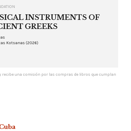
DATION
SICAL INSTRUMENTS OF
CIENT GREEKS
nas
tas Kotsanas
(
2026
)
y recibe una comisión por las compras de libros que cumplan
 Cuba