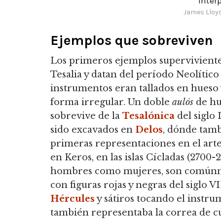
Intér
James Lloyd
Ejemplos que sobreviven
Los primeros ejemplos supervivient
Tesalia y datan del período Neolítico 
instrumentos eran tallados en hueso 
forma irregular. Un doble
aulós
de hu
sobrevive de la
Tesalónica
del siglo
sido excavados en
Delos
, dónde tamb
primeras representaciones en el art
en Keros, en las islas Cícladas (2700-2
hombres como mujeres, son comúnme
con figuras rojas y negras del siglo V
Hércules
y sátiros tocando el instr
también representaba la correa de c