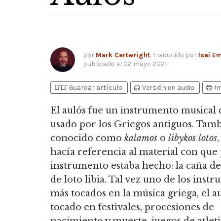
por
Mark Cartwright
, traducido por
Isaí E
publicado el
02 mayo 2021
bookmark_add
bookmark_added
headphones
print
Guardar artículo
Versión en audio
I
El aulós fue un instrumento musical 
usado por los Griegos antiguos.
Tamb
conocido como
kalamos
o
libykos lotos
,
hacía referencia al material con que 
instrumento estaba hecho: la caña de 
de loto libia. Tal vez uno de los inst
más tocados en la música griega, el a
tocado en festivales, procesiones de