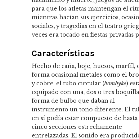
nacimiento y muerte, juegos de atlet
para que los atletas mantengan el ri
mientras hacían sus ejercicios, ocasi
sociales, y tragedias en el teatro gri
veces era tocado en fiestas privadas 
Características
Hecho de caña, boje, huesos, marfíl, 
forma ocasional metales como el br
y cobre, el tubo circular (
bombyke
) es
equipado con una, dos o tres boquill
forma de bulbo que daban al
instrumento un tono diferente. El t
en sí podía estar compuesto de hasta
cinco secciones estrechamente
entrelazadas. El sonido era producid