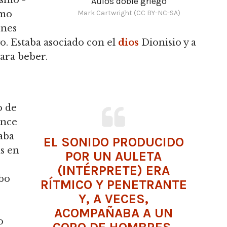
ismo -
Aulós doble griego
Mark Cartwright (CC BY-NC-SA)
tmo
ones
ego. Estaba asociado con el
dios
Dionisio y a
para beber.
o de
once
taba
EL SONIDO PRODUCIDO
as en
POR UN AULETA
(INTÉRPRETE) ERA
ubo
RÍTMICO Y PENETRANTE
Y, A VECES,
ACOMPAÑABA A UN
o