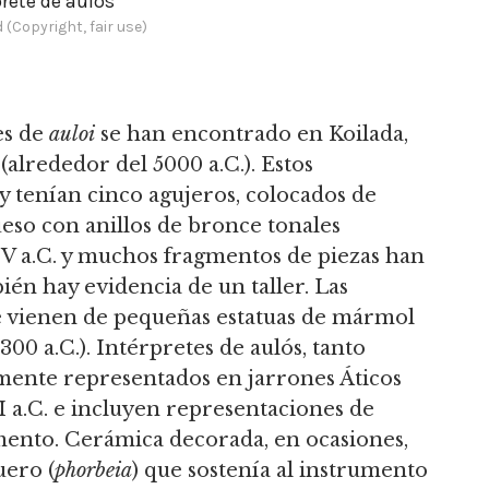
prete de aulós
 (Copyright, fair use)
es de
auloi
se han encontrado en Koilada,
(alrededor del 5000 a.C.). Estos
y tenían cinco agujeros, colocados de
eso con anillos de bronce tonales
 IV a.C. y muchos fragmentos de piezas han
ién hay evidencia de un taller. Las
e vienen de pequeñas estatuas de mármol
300 a.C.). Intérpretes de aulós, tanto
nte representados en jarrones Áticos
II a.C. e incluyen representaciones de
umento. Cerámica decorada, en ocasiones,
uero (
phorbeia
) que sostenía al instrumento