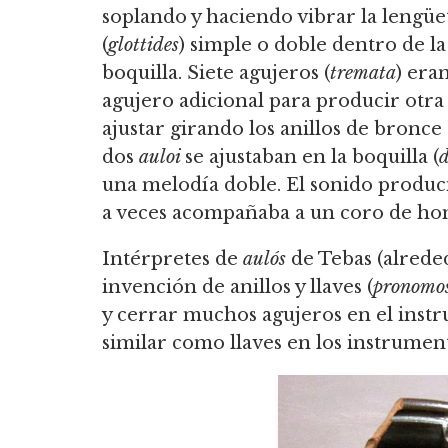
soplando y haciendo vibrar la lengüe
(
glottides
) simple o doble dentro de la
boquilla. Siete agujeros (
tremata
) era
agujero adicional para producir otra 
ajustar girando los anillos de bronce 
dos
auloi
se ajustaban en la boquilla (
d
una melodía doble. El sonido produc
a veces acompañaba a un coro de ho
Intérpretes de
aulós
de Tebas (alrededo
invención de anillos y llaves (
pronomo
y cerrar muchos agujeros en el ins
similar como llaves en los instrumen