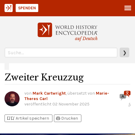
SPENDEN
auf Deutsch
❯
Zweiter Kreuzzug
von
Mark Cartwright
, übersetzt von
Marie-
Theres Carl
veröffentlicht
02 November 2025
5
bookmark_add
bookmark_added
print
Artikel speichern
Drucken