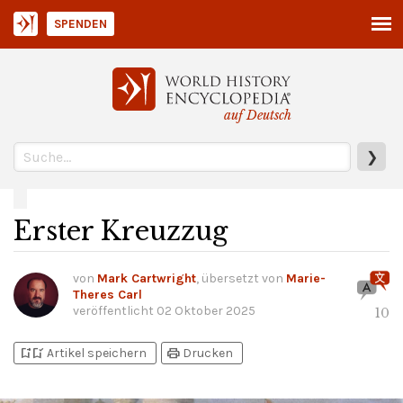
SPENDEN
auf Deutsch
❯
Erster Kreuzzug
von
Mark Cartwright
, übersetzt von
Marie-
Theres Carl
veröffentlicht
02 Oktober 2025
10
bookmark_add
bookmark_added
print
Artikel speichern
Drucken