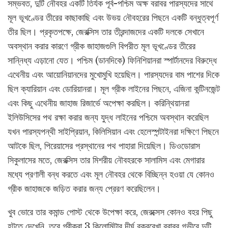
সম্ভবত, দুটি নৌবহর একটি তির্যক পূর্ব-পশ্চিম অক্ষ বরাবর পারস্যদের সাথে
মূল ভূখণ্ডের তীরের কাছাকাছি এবং উভয় নৌবহরের পিছনে একটি বন্ধুত্বপূর্ণ
তীর ছিল। প্রকৃতপক্ষে, জেরক্সিস তার তীরন্দাজদের একটি দলকে সেখানে
অবস্থান করার কারণে গ্রীক জাহাজগুলি বিপরীত মূল ভূখণ্ডের তীরের
সান্নিধ্য এড়ানো যেত। পশ্চিম (ডানদিকে) ফিনিশিয়ানরা স্পার্টানদের বিরুদ্ধে
এথেনীয় এবং আয়োনিয়ানদের মুখোমুখি হয়েছিল। পারস্যদের বাম পাশের দিকে
ছিল ক্যারিয়ান এবং ডোরিয়ানরা। মূল গ্রীক লাইনের পিছনে, এজিনা কন্টিনজেন্ট
এবং কিছু এথেনীয় জাহাজ রিজার্ভে অপেক্ষা করছিল। করিন্থিয়ানরা
ইলিউসিসের পথ রক্ষা করার জন্য যুদ্ধ লাইনের পশ্চিমে অবস্থান করেছিল
যখন পারস্যপন্থী সাইপ্রিয়ান, কিলিসিয়ান এবং হেলেস্পন্টাইনরা দক্ষিণে পিছনে
আটকে ছিল, পিরেয়াসের প্রস্থানের পথ পাহারা দিয়েছিল। ডিওডোরাস
সিকুলাসের মতে, জেরক্সিস তার মিশরীয় নৌবহরকে সালামিস এবং মেগারার
মধ্যে প্রণালী বন্ধ করতে এবং মূল নৌবহর থেকে বিচ্ছিন্ন হওয়া যে কোনও
গ্রীক জাহাজকে জড়িত করার জন্য প্রেরণ করেছিলেন।
খুব ভোরে তার কমান্ড পোস্ট থেকে উপেক্ষা করে, জেরক্সেস কোনও বহর পিছু
হটতে দেখেনি, তবে গ্রীকরা 3 কিলোমিটার দীর্ঘ বক্ররেখা বরাবর গভীরে দুটি