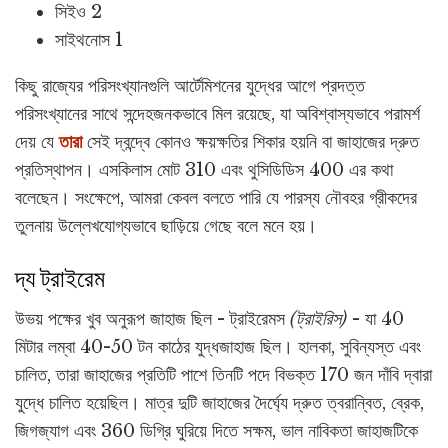
সিইও 2
সাইথনোস 1
কিছু রাজ্যের পরিসংখ্যানগুলি আর্টেমিশনের যুদ্ধের আগে প্রদত্ত
পরিসংখ্যানের সাথে সন্দেহজনকভাবে মিল রয়েছে, যা অবিশ্বাস্যভাবে পরামর্শ
দেয় যে
তারা
সেই দ্বন্দ্বে কোনও ক্ষয়ক্ষতির শিকার হয়নি বা জাহাজের দ্রুত
প্রতিস্থাপন। এসকিলাস মোট 310 এবং থুসিডিডিস 400 এর কথা
বলেছেন। সংক্ষেপে, আমরা কেবল বলতে পারি যে পারস্য নৌবহর গ্রীকদের
তুলনায় উল্লেখযোগ্যভাবে ছাড়িয়ে গেছে বলে মনে হয়।
দ্য ট্রাইরেম
উভয় পক্ষের খুব অনুরূপ জাহাজ ছিল - ট্রাইরেমস
(ট্রাইরিস)
- যা 40
মিটার লম্বা 40-50 টন কাঠের যুদ্ধজাহাজ ছিল। হালকা, সুবিন্যস্ত এবং
চালিত, তারা জাহাজের প্রতিটি পাশে তিনটি পদে বিভক্ত 170 জন দাঁবি দ্বারা
যুদ্ধে চালিত হয়েছিল। মাত্র দুটি জাহাজের দৈর্ঘ্যে দ্রুত ত্বরান্বিত, ব্রেক,
জিগজ্যাগ এবং 360 ডিগ্রি ঘুরিয়ে দিতে সক্ষম, ভাল নাবিকতা জাহাজটিকে