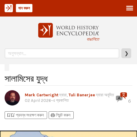
দান করুন
বাঙালিতে
❯
সালামিসের যুদ্ধ
Mark Cartwright
দ্বারা,
Tuli Banerjee
দ্বারা অনূদিত
02 April 2026
-এ প্রকাশিত
6
bookmark_add
bookmark_added
print
প্রবন্ধ সংরক্ষণ করুন
প্রিন্ট করুন