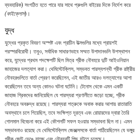
ব্যবহারিক) সংগঠিত হতে পারে যার সাথে প্রুগুলি বাইরের দিকে নির্দেশ করে
(কাইক্লোস
)।
যুদ্ধ
যুদ্ধের প্রকৃত বিবরণ অস্পষ্ট এবং প্রাচীন উত্সগুলির মধ্যে প্রায়শই
পরস্পরবিরোধী। তবুও, সর্বাধিক সাধারণভাবে সম্মত উপাদানগুলি উপস্থাপন
করে, যুদ্ধের প্রথম পদক্ষেপটি ছিল মিত্র গ্রীক নৌবহরে দুটি আইওনিয়ান
জাহাজের দলত্যাগ করা। থেমিস্টোক্লিস, সম্ভবত পারস্যপন্থী গ্রীক রাষ্ট্রীয়
নৌবহরগুলিতে বার্তা প্রেরণ করেছিলেন, এই জাতীয় আরও দলত্যাগের আশা
করেছিলেন তবে অন্য কোনও ঘটনা ঘটেনি। টেনোস থেকে এমন একটি
জাহাজ গ্রিকদের জানিয়েছিল যে পারস্যরা প্রণালীতে জড়ো হচ্ছে, গ্রীক
নৌবহরে অবরুদ্ধ রয়েছে। পারস্যরা শত্রুকে অবাক করার আশায় রাতারাতি
অবস্থানে চলে গিয়েছিল, তবে সংক্ষিপ্ত দূরত্ব এবং রোয়ারদের দ্বারা তৈরি
গোলমাল বিবেচনা করে এই কৌশলটি সফল হওয়ার সম্ভাবনা ছিল না। এমন
সম্ভাবনাও রয়েছে যে থেমিস্টোক্লিস জেরক্সেসকে বার্তা পাঠিয়েছিলেন যে ভঙ্গুর
গ্রীক জোট ভেঙে যাচ্ছে এবং নৌবহরটি পিছু হটতে চলেছে।