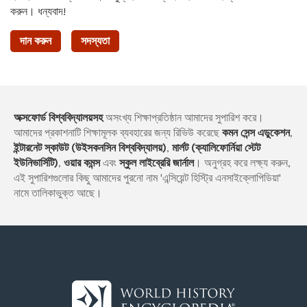
করুন। ধন্যবাদ!
দান করুন
সদস্যতা
অক্সফোর্ড বিশ্ববিদ্যালয়সহ
অসংখ্য শিক্ষাপ্রতিষ্ঠান আমাদের সুপারিশ করে।
আমাদের প্রকাশনাটি শিক্ষামূলক ব্যবহারের জন্য রিভিউ করেছে
কমন সেন্স এডুকেশন
,
ইন্টারনেট স্কাউট (উইসকনসিন বিশ্ববিদ্যালয়)
,
মার্লট (ক্যালিফোর্নিয়া স্টেট
ইউনিভার্সিটি)
,
ওয়ার কমন্স
এবং
স্কুল লাইব্রেরি জার্নাল
। অনুগ্রহ করে লক্ষ্য করুন,
এই সুপারিশগুলোর কিছু আমাদের পুরনো নাম 'এন্সিয়েন্ট হিস্ট্রি এনসাইক্লোপিডিয়া'
নামে তালিকাভুক্ত আছে।