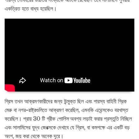
পারস্য নৌবহরের উচ্চতর সংখ্যাকে আটকে রেখেছিল তবে সালামিসে পুনরায়
একত্রিত হতে বাধ্য হয়েছিল।
গ্রিস তখন আক্রমণকারীদের জন্য উন্মুক্ত ছিল এবং পারস্য বাহিনী গ্রিক
মেরু বা নগর-রাষ্ট্রগুলিতে আক্রমণ করেছিল, এমনকি এথেন্সকেও বরখাস্ত
করেছিল। প্রায় 30 টি গ্রীক
পোলিস
অবশ্য লড়াই করার প্রস্তুতি নিচ্ছিল
এবং সালামিসের যুদ্ধ জেরক্সকে দেখাবে যে গ্রিস, বা কমপক্ষে এর একটি বড়
অংশ, জয় করা থেকে অনেক দূরে।