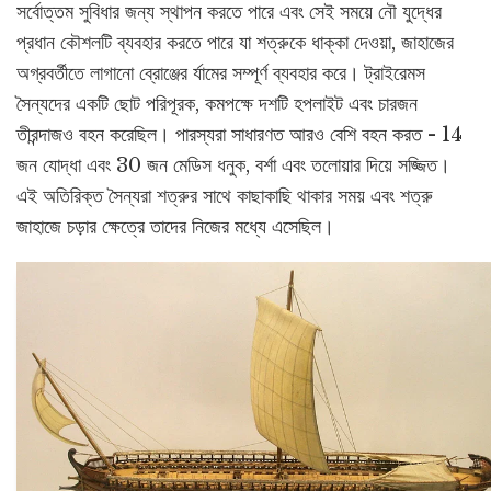
সর্বোত্তম সুবিধার জন্য স্থাপন করতে পারে এবং সেই সময়ে নৌ যুদ্ধের
প্রধান কৌশলটি ব্যবহার করতে পারে যা শত্রুকে ধাক্কা দেওয়া, জাহাজের
অগ্রবর্তীতে লাগানো ব্রোঞ্জের র্যামের সম্পূর্ণ ব্যবহার করে। ট্রাইরেমস
সৈন্যদের একটি ছোট পরিপূরক, কমপক্ষে দশটি হপলাইট এবং চারজন
তীরন্দাজও বহন করেছিল। পারস্যরা সাধারণত আরও বেশি বহন করত - 14
জন যোদ্ধা এবং 30 জন মেডিস ধনুক, বর্শা এবং তলোয়ার দিয়ে সজ্জিত।
এই অতিরিক্ত সৈন্যরা শত্রুর সাথে কাছাকাছি থাকার সময় এবং শত্রু
জাহাজে চড়ার ক্ষেত্রে তাদের নিজের মধ্যে এসেছিল।