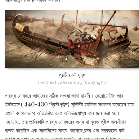
জীবনযাত্রার জন্য লড়াই করছিল।
প্রাচীন নৌ যুদ্ধ
The Creative Assembly (Copyright)
পারস্য নৌবহরে জাহাজের সঠিক সংখ্যা জানা যায়নি। হেরোডোটাস তার
ইতিহাসে
( 440-430 খ্রিস্টপূর্বাব্দ) সুনির্দিষ্ট তালিকা সংকলন করেছেন তবে
এগুলি ব্যাপকভাবে অতিরঞ্জিত এবং অনির্ভরযোগ্য বলে মনে করা হয়।
এছাড়াও, তার তালিকাটি পারস্য নৌবহরের জন্য যা মূলত গ্রীক জলসীমায়
যাত্রা করেছিল এবং সালামিসের সময়ে, অনেকে বন্দর এবং সরবরাহের রুট