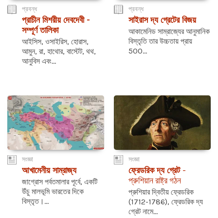
প্রবন্ধ
প্রবন্ধ
প্রাচীন মিশরীয় দেবদেবী -
সাইরাস দ্য গ্রেটের বিজয়
সম্পূর্ণ তালিকা
আকামেনিড সাম্রাজ্যের আনুমানিক
বিস্তৃতি তার উচ্চতায় প্রায়
আইসিস, ওসাইরিস, হোরাস,
500...
আমুন, রা, হাথোর, বাস্টেট, থথ,
আনুবিস এবং...
সংজ্ঞা
সংজ্ঞা
আখামেনীয় সাম্রাজ্য
ফ্রেডরিক দ্য গ্রেট
-
প্রুশিয়ান রাষ্ট্র গঠন
জাগ্রোস পর্বতমালার পূর্বে, একটি
উঁচু মালভূমি ভারতের দিকে
প্রুশিয়ার দ্বিতীয় ফ্রেডরিক
বিস্তৃত।...
(1712-1786), ফ্রেডরিক দ্য
গ্রেট নামে...