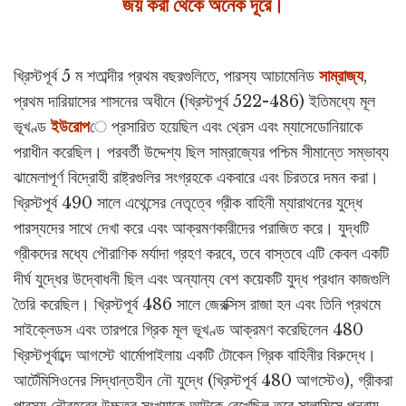
জয় করা থেকে অনেক দূরে।
খ্রিস্টপূর্ব 5 ম শতাব্দীর প্রথম বছরগুলিতে, পারস্য আচামেনিড
সাম্রাজ্য
,
প্রথম দারিয়াসের শাসনের অধীনে (খ্রিস্টপূর্ব 522-486) ইতিমধ্যে মূল
ভূখণ্ড
ইউরোপ
ে প্রসারিত হয়েছিল এবং থ্রেস এবং ম্যাসেডোনিয়াকে
পরাধীন করেছিল। পরবর্তী উদ্দেশ্য ছিল সাম্রাজ্যের পশ্চিম সীমান্তে সম্ভাব্য
ঝামেলাপূর্ণ বিদ্রোহী রাষ্ট্রগুলির সংগ্রহকে একবারে এবং চিরতরে দমন করা।
খ্রিস্টপূর্ব 490 সালে এথেন্সের নেতৃত্বে গ্রীক বাহিনী ম্যারাথনের যুদ্ধে
পারস্যদের সাথে দেখা করে এবং আক্রমণকারীদের পরাজিত করে। যুদ্ধটি
গ্রীকদের মধ্যে পৌরাণিক মর্যাদা গ্রহণ করবে, তবে বাস্তবে এটি কেবল একটি
দীর্ঘ যুদ্ধের উদ্বোধনী ছিল এবং অন্যান্য বেশ কয়েকটি যুদ্ধ প্রধান কাজগুলি
তৈরি করেছিল। খ্রিস্টপূর্ব 486 সালে জেরক্সিস রাজা হন এবং তিনি প্রথমে
সাইক্লেডস এবং তারপরে গ্রিক মূল ভূখণ্ড আক্রমণ করেছিলেন 480
খ্রিস্টপূর্বাব্দে আগস্টে থার্মোপাইলায় একটি টোকেন গ্রিক বাহিনীর বিরুদ্ধে।
আর্টেমিসিওনের সিদ্ধান্তহীন নৌ যুদ্ধে (খ্রিস্টপূর্ব 480 আগস্টেও), গ্রীকরা