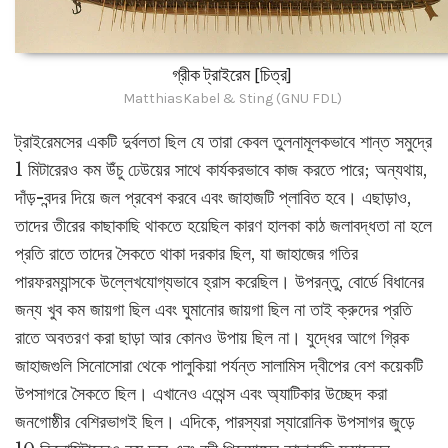
গ্রীক ট্রাইরেম [চিত্র]
MatthiasKabel & Sting (GNU FDL)
ট্রাইরেমসের একটি দুর্বলতা ছিল যে তারা কেবল তুলনামূলকভাবে শান্ত সমুদ্রে
1 মিটারেরও কম উঁচু ঢেউয়ের সাথে কার্যকরভাবে কাজ করতে পারে; অন্যথায়,
দাঁড়-বন্দর দিয়ে জল প্রবেশ করবে এবং জাহাজটি প্লাবিত হবে। এছাড়াও,
তাদের তীরের কাছাকাছি থাকতে হয়েছিল কারণ হালকা কাঠ জলাবদ্ধতা না হলে
প্রতি রাতে তাদের সৈকতে থাকা দরকার ছিল, যা জাহাজের গতির
পারফরম্যান্সকে উল্লেখযোগ্যভাবে হ্রাস করেছিল। উপরন্তু, বোর্ডে বিধানের
জন্য খুব কম জায়গা ছিল এবং ঘুমানোর জায়গা ছিল না তাই ক্রুদের প্রতি
রাতে অবতরণ করা ছাড়া আর কোনও উপায় ছিল না। যুদ্ধের আগে গ্রিক
জাহাজগুলি সিনোসোরা থেকে পালুকিয়া পর্যন্ত সালামিস দ্বীপের বেশ কয়েকটি
উপসাগরে সৈকতে ছিল। এখানেও এথেন্স এবং অ্যাটিকার উচ্ছেদ করা
জনগোষ্ঠীর বেশিরভাগই ছিল। এদিকে, পারস্যরা স্যারোনিক উপসাগর জুড়ে