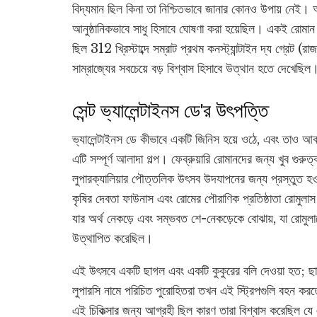
বিদ্যমান ছিল কিনা তা নিশ্চিতভাবে জানার কোনও উপায় নেই। আম
আনুষ্ঠানিকভাবে সাধু হিসাবে ঘোষণা করা হয়েছিল। একই রোমান স
ছিল 312 খ্রিস্টাব্দে সম্রাট প্রথম কনস্ট্যান্টাইন দ্য গ্রেট (র
সাম্রাজ্যের সবচেয়ে বড় বিশ্বাস হিসাবে উত্থান হতে দেখেছিল
সেন্ট ভ্যালেন্টাইনস ডে'র উৎপত্তি
ভ্যালেন্টাইনস ডে কীভাবে একটি জিনিস হয়ে ওঠে, এবং তাও আবার ফ
এটি সম্পূর্ণ আলাদা গল্প। ফেব্রুয়ারি রোমানদের জন্য খুব গুরু
লুপারক্যালিয়ার পৌত্তলিক উৎসব উদযাপনের জন্য প্রস্তুত হওয
কৃষির দেবতা ফাউনাস এবং রোমের পৌরাণিক প্রতিষ্ঠাতা রোমুলাস
যার অর্থ নেকড়ে এবং সম্ভবত শে-নেকড়েকে বোঝায়, যা রোমুলাস
উত্থাপিত করেছিল।
এই উৎসবে একটি ছাগল এবং একটি কুকুরের বলি দেওয়া হত; ছাগল
লুপারসি নামে পরিচিত পুরোহিতরা তখন এই স্ট্রিপগুলি বহন 
এই চিকিত্সার জন্য আগ্রহী ছিল কারণ তারা বিশ্বাস করেছিল