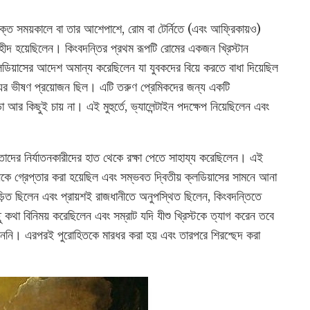
র্বোক্ত সময়কালে বা তার আশেপাশে, রোম বা টের্নিতে (এবং আফ্রিকায়ও)
হীদ হয়েছিলেন। কিংবদন্তির প্রথম রূপটি রোমের একজন খ্রিস্টান
় ক্লডিয়াসের আদেশ অমান্য করেছিলেন যা যুবকদের বিয়ে করতে বাধা দিয়েছিল
ৈন্যের ভীষণ প্রয়োজন ছিল। এটি তরুণ প্রেমিকদের জন্য একটি
আর কিছুই চায় না। এই মুহুর্তে, ভ্যালেন্টাইন পদক্ষেপ নিয়েছিলেন এবং
র তাদের নির্যাতনকারীদের হাত থেকে রক্ষা পেতে সাহায্য করেছিলেন। এই
 গ্রেপ্তার করা হয়েছিল এবং সম্ভবত দ্বিতীয় ক্লডিয়াসের সামনে আনা
জড়িত ছিলেন এবং প্রায়শই রাজধানীতে অনুপস্থিত ছিলেন, কিংবদন্তিতে
ছু কথা বিনিময় করেছিলেন এবং সম্রাট যদি যীশু খ্রিস্টকে ত্যাগ করেন তবে
 করেননি। এরপরই পুরোহিতকে মারধর করা হয় এবং তারপরে শিরশ্ছেদ করা