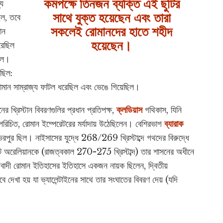
কমপক্ষে তিনজন ব্যক্তি এই ছুটির
্য
সাথে যুক্ত হয়েছেন এবং
তারা
িল, তবে
সকলেই রোমানদের হাতে শহীদ
ান
হয়েছেন।
করেছিল
ছিল।
েছিল:
মান সাম্রাজ্য ফাটল ধরেছিল এবং ভেঙে গিয়েছিল।
র খ্রিস্টান বিবরণগুলির প্রধান প্রতিপক্ষ,
ক্লডিয়াস
গথিকাস, যিনি
 পরিচিত, রোমান ইম্পেরেটরের মর্যাদায় উঠেছিলেন। বেশিরভাগ
ব্যারাক
রপুর ছিল। নাইসাসের যুদ্ধে 268/269 খ্রিস্টাব্দে গথদের বিরুদ্ধে
সম্রাট অরেলিয়ানকে (রাজত্বকাল 270-275 খ্রিস্টাব্দ) তার শাসনের অধীনে
যবাদী রোমান ইতিহাসের ইতিহাসে একজন নায়ক ছিলেন, দ্বিতীয়
ে দেখা হয় যা ভ্যালেন্টাইনের সাথে তার সংঘাতের বিবরণ দেয় (যদি