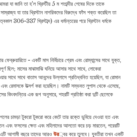
রা যা জানি তা হ'ল খ্রিস্টীয় 5 ম শতাব্দীর শেষের দিকে তাকে
াম্রাজ্য যা তার খ্রিস্টান নাগরিকদের বিরুদ্ধে ফাঁস শক্ত করেছিল তা
াজত্বকাল 306-337 খ্রিস্টাব্দ) এর ধর্মান্তরের পরে খ্রিস্টান ধর্মকে
।
েব্রুয়ারিতে - একটি মাস নির্বিচারে প্রেম এবং রোম্যান্সের সাথে যুক্ত,
ত্বপূর্ণ ছিল; মাসের মাঝামাঝি ঘনিয়ে আসার সাথে সাথে, লোকেরা
়ার সাথে সাথে বাতাস আনন্দের উল্লাসে প্রতিধ্বনিত হয়েছিল, যা রোমান
 এবং রেমাসকে উত্সর্গ করা হয়েছিল। নামটি সম্ভবত লুপাস থেকে এসেছে,
ের কিংবদন্তির এক রূপ অনুসারে, শহরটি প্রতিষ্ঠা করা দুটি ছেলেকে
ের চামড়া টুকরো টুকরো করে কেটে তার রক্তে ডুবিয়ে দেওয়া হত এবং
করতেন এবং ফসলের ক্ষেত এবং মহিলাদের আলতো করে চড় মারতেন, পরেরটি
 যে এটি আগামী বছরে তাদের আরও
উর
্বর করে তুলবে। যুবতীরা তখন একটি