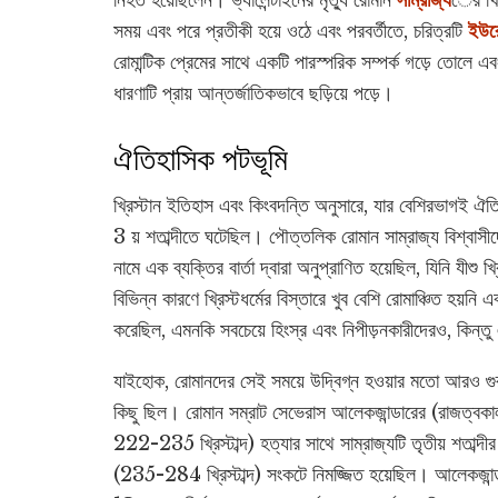
নিহত হয়েছিলেন। ভ্যালেন্টাইনের মৃত্যু রোমান
সাম্রাজ্য
ের খ্র
সময় এবং পরে প্রতীকী হয়ে ওঠে এবং পরবর্তীতে, চরিত্রটি
ইউর
রোমান্টিক প্রেমের সাথে একটি পারস্পরিক সম্পর্ক গড়ে তোলে 
ধারণাটি প্রায় আন্তর্জাতিকভাবে ছড়িয়ে পড়ে।
ঐতিহাসিক পটভূমি
খ্রিস্টান ইতিহাস এবং কিংবদন্তি অনুসারে, যার বেশিরভাগই ঐতিহ
3 য় শতাব্দীতে ঘটেছিল। পৌত্তলিক রোমান সাম্রাজ্য বিশ্বাসীদ
নামে এক ব্যক্তির বার্তা দ্বারা অনুপ্রাণিত হয়েছিল, যিনি যীশু খ্রি
বিভিন্ন কারণে খ্রিস্টধর্মের বিস্তারে খুব বেশি রোমাঞ্চিত হয়ন
করেছিল, এমনকি সবচেয়ে হিংস্র এবং নিপীড়নকারীদেরও, কিন্তু এই
যাইহোক, রোমানদের সেই সময়ে উদ্বিগ্ন হওয়ার মতো আরও গু
কিছু ছিল। রোমান সম্রাট সেভেরাস আলেকজান্ডারের (রাজত্বকা
222-235 খ্রিস্টাব্দ) হত্যার সাথে সাম্রাজ্যটি তৃতীয় শতাব্দীর
(235-284 খ্রিস্টাব্দ) সংকটে নিমজ্জিত হয়েছিল। আলেকজান্