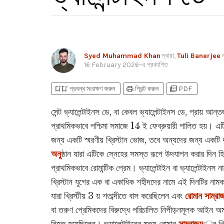
Syed Muhammad Khan
দ্বারা,
Tuli Banerjee
দ
16 February 2026
-এ প্রকাশিত
bookmark_add
bookmark_added
print
picture_as_pdf
প্রবন্ধ সংরক্ষণ করুন
প্রিন্ট করুন
PDF
সেন্ট ভ্যালেন্টাইনস ডে, বা কেবল ভ্যালেন্টাইনস ডে, প্রায় আন্তর
প্রাথমিকভাবে পশ্চিমা সমাজে 14 ই ফেব্রুয়ারী পালিত হয়। এ
জন্য একটি স্মরণীয় খ্রিস্টান ভোজ, তবে অন্যদের জন্য একটি ধর
অনু
ষ্ঠান যারা এটিকে স্নেহের সমস্ত রূপে উদযাপন করার দিন হ
প্রাথমিকভাবে রোমান্টিক প্রেম। ভ্যালেন্টাইন বা ভ্যালেন্টাইনস ন
খ্রিস্টান যুগের এক বা একাধিক শহীদদের নামে এই দিনটির নাম
যারা খ্রিস্টীয় 3 য় শতাব্দীতে বাস করেছিলেন এবং
রোমান সাম্রাজ
বা তরুণ প্রেমিকদের বিরুদ্ধে পরিচালিত নিপীড়নমূলক আইন অম