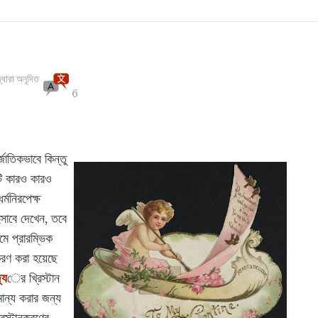
্বারা অনূদিত
6
্জাতিকভাবে কিন্তু
টি কারও কারও
্মনিরপেক্ষ
িসাবে দেখেন, তবে
ামে প্রারম্ভিক
করণ করা হয়েছে
্য
ের খ্রিস্টান
ান্য করার জন্য