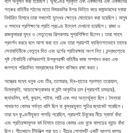
বলে অনুমান করা হয়েছিল। ভূখণ্ডের প্রকৃতি এবং একজনের এবং একজনের
শত্রুর বাহিনীর গঠনের মতো বিষয়গুলির উপর ভিত্তি করে কমান্ডারদের দ্বারা
নির্ধারিত হিসাবে তারা সকলেই যুদ্ধের ক্ষেত্রে মোতায়েন করা হয়েছিল। মানুষ
ও পশুদের প্রশিক্ষণের প্রতি প্রচণ্ড উদ্বেগ দেখানো হয়েছিল। রাজা ও
রাজকুমাররা যুদ্ধ ও নেতৃত্বের শিল্পকলায় সুপ্রশিক্ষিত ছিলেন। তারা সাহস
প্রদর্শন করবে বলে আশা করা হত এবং তারা প্রায়শই ব্যক্তিগতভাবে তাদের
সেনাবাহিনীকে নেতৃত্ব দিত এবং দুর্গের প্রতিরক্ষায় অংশ নিত। চন্দ্রগুপ্তের
সৃষ্ট নৌবাহিনী বেশিরভাগই উপকূলরক্ষী বাহিনীর কাজ সম্পাদন করত এবং
জলপথে পরিচালিত সাম্রাজ্যের বিশাল বাণিজ্য রক্ষা করত।
অস্ত্রের মধ্যে ধনুক এবং তীর, তলোয়ার, দ্বি-হাতের প্রশস্ত তরোয়াল,
ডিম্বাকৃতি, আয়তক্ষেত্রাকার বা ঘন্টা আকৃতির ঢাল (প্রায়শই চামড়ার),
জ্যাভলিন, বর্শা, কুড়াল, পাইক, লাঠি এবং গদা অন্তর্ভুক্ত ছিল। সৈন্যরা
সাধারণত কোমর পর্যন্ত খালি ছিল বা কুম্বরযুক্ত সুতির জ্যাকেট পরেছিল।
তারা ঘন কুণ্ডলীযুক্ত পাগড়ি পরেছিল, প্রায়শই চিবুকের নীচে স্কার্ফ বাঁধা
এবং প্রতিরক্ষামূলক বর্ম হিসাবে তাদের কোমর এবং বুকে কাপড়ের ব্যান্ড বাঁধা
ছিল। শীতকালে টিউনিক্স পরা হত। নীচের পোশাকটি একটি আলগা কাপড়