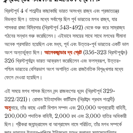
খ্রিস্টপূর্ব 4 র্থ শতাব্দীর কাছাকাছি ভারত অসংখ্য রাজ্য এবং প্রজাতন্ত্রে
বিভক্ত ছিল। তাদের মধ্যে সর্বাগ্রে ছিল পূর্ব ভারতের মগধ রাজ্য, যার
শাসকরা রাজা বিম্বিসার (খ্রিস্টপূর্ব 543-492) থেকে শুরু করে সাম্রাজ্য
গঠনের সন্ধান শুরু করেছিলেন। এইভাবে সময়ের সাথে সাথে মগধের সীমানা
অনেক প্রসারিত হয়েছিল এবং মধ্য, পূর্ব এবং উত্তর-পূর্ব ভারতের একটি ভাল
অংশ অন্তর্ভুক্ত ছিল।
আলেকজান্ডার দ্য গ্রেট
(356-323 খ্রিস্টপূর্বাব্দ)
326 খ্রিস্টপূর্বাব্দে ভারত আক্রমণ করেছিলেন এবং ফলস্বরূপ, উত্তর-
পশ্চিম ভারতের বেশিরভাগ অংশ অশান্তি এবং রাজনৈতিক বিশৃঙ্খলার মধ্যে
ফেলে দেওয়া হয়েছিল।
এই সময়ে মগধ শাসক ছিলেন নন্দ রাজবংশের ধনন্দ (খ্রিস্টপূর্ব 329-
322/321)। রোমান ইতিহাসবিদ কার্টিয়াস (খ্রিষ্টাব্দ প্রথম শতাব্দী)
অনু
সারে, তাঁর কাছে একটি বিশাল সম্পদ এবং 20,000 অশ্বারোহী বাহিনী,
200,000 পদাতিক বাহিনী, 2,000 রথ এবং 3,000 হাতির অধিকারী
ছিল। গ্রীকরা জ্যান্ড্রামেস বা আগ্রামেস নামে পরিচিত, তাঁর মগধ সম্পর্কে
জ্ঞান ভারতের উত্তর-পশ্চিমে ইতিমধ্যে যুদ্ধে ক্লান্ত ম্যাসেডোনিয়ান