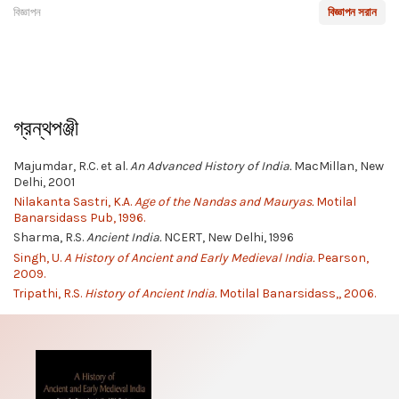
বিজ্ঞাপন
বিজ্ঞাপন সরান
গ্রন্থপঞ্জী
Majumdar, R.C. et al.
An Advanced History of India.
MacMillan, New
Delhi, 2001
Nilakanta Sastri, K.A.
Age of the Nandas and Mauryas.
Motilal
Banarsidass Pub, 1996.
Sharma, R.S.
Ancient India.
NCERT, New Delhi, 1996
Singh, U.
A History of Ancient and Early Medieval India.
Pearson,
2009.
Tripathi, R.S.
History of Ancient India.
Motilal Banarsidass,, 2006.