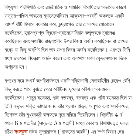
বিশৃঙ্খল পরিস্থিতি এবং রাজনৈতিক ও সামরিক বিরোধিতার অভাবের কারণে
উত্তর-পশ্চিম ভারতের ম্যাসেডোনিয়ান আক্রমণ-পরবর্তী অঞ্চলকে একটি
আদর্শ ঘাঁটি হিসাবে ব্যবহার করে, চন্দ্রগুপ্ত তার লোকদের মোতায়েন
করেছিলেন, হ্রাসপ্রাপ্ত গ্রিকো-ম্যাসেডোনিয়ান কর্তৃত্বকে চ্যালেঞ্জ
করেছিলেন এবং স্থানীয় রাজ্যগুলির উপর বিজয় অর্জন করেছিলেন বা তাদের
মধ্যে যা কিছু অবশিষ্ট ছিল তার উপর বিজয় অর্জন করেছিলেন। এরপরে তিনি
মধ্য ভারতের নিয়ন্ত্রণ অর্জন করেন এবং অবশেষে মগধ কেন্দ্রস্থলের দিকে
অগ্রসর হন।
মগধের সঙ্গে সংঘর্ষ অপরিহার্যভাবে একটি শক্তিশালী সেনাবাহিনীর চেয়েও বেশি
কিছু করতে পারে বুঝতে পেরে কৌটিল্য যুদ্ধের কৌশল অবলম্বন
করেছিলেন। প্রচুর ষড়যন্ত্র, পাল্টা ষড়যন্ত্র, ষড়যন্ত্র এবং পাল্টা ষড়যন্ত্র ছিল যা
তিনি ধনন্দের শক্তি ভাঙার জন্য তাঁর প্রধান মিত্র, অনুগত এবং সমর্থকদের,
বিশেষত তাঁর মুখ্যমন্ত্রী রাক্ষসকে দূরে সরিয়ে দিয়েছিলেন। খ্রিস্টীয় 4 র্থ
থেকে 8 ম শতাব্দীর (সম্ভবত 5 ম শতাব্দী) মধ্যে কোথাও বিশাখাদত্ত দ্বারা
রচিত
সংস্কৃত
নাটক মুদ্রারাক্ষস ("রাক্ষসের আংটি") এর স্পষ্ট বিবরণ দেয়।