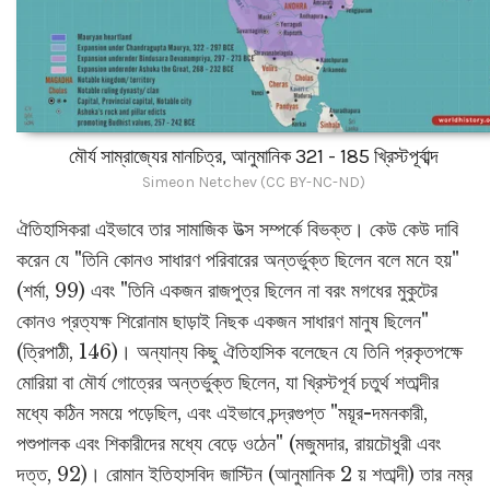
মৌর্য সাম্রাজ্যের মানচিত্র, আনুমানিক 321 - 185 খ্রিস্টপূর্বাব্দ
Simeon Netchev (CC BY-NC-ND)
ঐতিহাসিকরা এইভাবে তার সামাজিক উত্স সম্পর্কে বিভক্ত। কেউ কেউ দাবি
করেন যে "তিনি কোনও সাধারণ পরিবারের অন্তর্ভুক্ত ছিলেন বলে মনে হয়"
(শর্মা, 99) এবং "তিনি একজন রাজপুত্র ছিলেন না বরং মগধের মুকুটের
কোনও প্রত্যক্ষ শিরোনাম ছাড়াই নিছক একজন সাধারণ মানুষ ছিলেন"
(ত্রিপাঠী, 146)। অন্যান্য কিছু ঐতিহাসিক বলেছেন যে তিনি প্রকৃতপক্ষে
মোরিয়া বা মৌর্য গোত্রের অন্তর্ভুক্ত ছিলেন, যা খ্রিস্টপূর্ব চতুর্থ শতাব্দীর
মধ্যে কঠিন সময়ে পড়েছিল, এবং এইভাবে চন্দ্রগুপ্ত "ময়ূর-দমনকারী,
পশুপালক এবং শিকারীদের মধ্যে বেড়ে ওঠেন" (মজুমদার, রায়চৌধুরী এবং
দত্ত, 92)। রোমান ইতিহাসবিদ জাস্টিন (আনুমানিক 2 য় শতাব্দী) তার নম্র