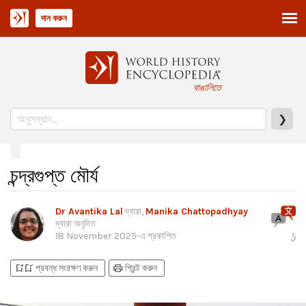
দান করুন
বাঙালিতে
❯
চন্দ্রগুপ্ত মৌর্য
Dr Avantika Lal
দ্বারা,
Manika Chattopadhyay
দ্বারা অনূদিত
18 November 2025
-এ প্রকাশিত
5
bookmark_add
bookmark_added
print
প্রবন্ধ সংরক্ষণ করুন
প্রিন্ট করুন