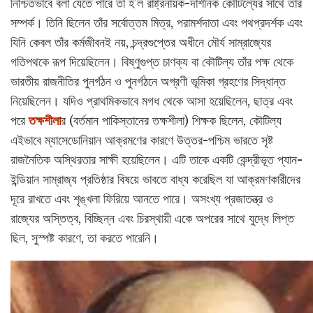
নিশ্চিতভাবে বলা যেতে পারে তা হ'ল রাষ্ট্রনায়ক-দার্শনিক কৌটিল্যের সাথে তাঁর
সম্পর্ক। তিনি ছিলেন তাঁর সর্বোত্তম মিত্র, পরামর্শদাতা এবং পথপ্রদর্শক এবং
যিনি কেবল তাঁর কর্মজীবনই নয়, চন্দ্রগুপ্তের অধীনে মৌর্য সাম্রাজ্যের
গতিপথকে রূপ দিয়েছিলেন। বিষ্ণুগুপ্ত চাণক্য বা কৌটিল্য তাঁর পক্ষ থেকে
ভারতীয় রাজনীতির পুনর্গঠন ও পুনর্গঠনে অগ্রণী ভূমিকা গ্রহণের সিদ্ধান্ত
নিয়েছিলেন। যদিও প্রাথমিকভাবে মগধ থেকে আসা হয়েছিলেন, ছাত্র এবং
পরে
তক্ষশীলা
র (বর্তমান পাকিস্তানের তক্ষশীলা) শিক্ষক ছিলেন, কৌটিল্য
এইভাবে ম্যাসেডোনিয়ান আক্রমণের কারণে উত্তর-পশ্চিম ভারতে সৃষ্ট
রাজনৈতিক অস্থিরতার সাক্ষী হয়েছিলেন। এটি তাকে একটি কেন্দ্রীভূত প্যান-
ইন্ডিয়ান সাম্রাজ্য প্রতিষ্ঠার বিষয়ে ভাবতে বাধ্য করেছিল যা আক্রমণকারীদের
দূরে রাখতে এবং শৃঙ্খলা ফিরিয়ে আনতে পারে। অসংখ্য প্রজাতন্ত্র ও
রাজ্যের অস্তিত্ব, বিচ্ছিন্ন এবং চিরস্থায়ী একে অপরের সাথে যুদ্ধে লিপ্ত
ছিল, সুস্পষ্ট কারণে, তা করতে পারেনি।