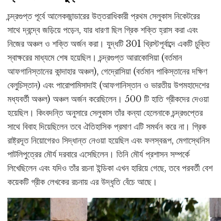
চন্দ্রগুপ্ত পূর্বে আলেকজান্ডারের উত্তরাধিকারী প্রথম সেলুকাস নিকেটরের
সাথে দ্বন্দ্বে জড়িয়ে পড়েন, যার ধারণা ছিল গ্রিক শক্তি হ্রাস করা এবং
নিজের অঞ্চল ও শক্তি অর্জন করা। যুদ্ধটি 301 খ্রিস্টপূর্বাব্দে একটি চুক্তি
স্বাক্ষরের মাধ্যমে শেষ হয়েছিল। চন্দ্রগুপ্ত আরাকোসিয়া (বর্তমান
আফগানিস্তানের কান্দাহার অঞ্চল), গেদ্রোসিয়া (বর্তমান পাকিস্তানের দক্ষিণ
বেলুচিস্তান) এবং পারোপামিসাদাই (আফগানিস্তান ও ভারতীয় উপমহাদেশের
মধ্যবর্তী অঞ্চল) অঞ্চল অর্জন করেছিলেন। 500 টি হাতি গ্রীকদের দেওয়া
হয়েছিল। কিংবদন্তি অনুসারে সেলুকাস তাঁর কন্যা হেলেনাকে চন্দ্রগুপ্তের
সাথে বিবাহ দিয়েছিলেন তবে ঐতিহাসিক প্রমাণ এটি সমর্থন করে না। গ্রিক
রাষ্ট্রদূত নিয়োগেরও সিদ্ধান্ত নেওয়া হয়েছিল এবং ফলস্বরূপ, মেগাস্থেনিস
পাটলিপুত্রের মৌর্য দরবারে এসেছিলেন। তিনি মৌর্য প্রশাসন সম্পর্কে
লিখেছিলেন এবং যদিও তাঁর রচনা ইন্ডিকা এখন হারিয়ে গেছে, তবে পরবর্তী বেশ
কয়েকটি গ্রীক লেখকের রচনায় এর উদ্ধৃতি বেঁচে আছে।