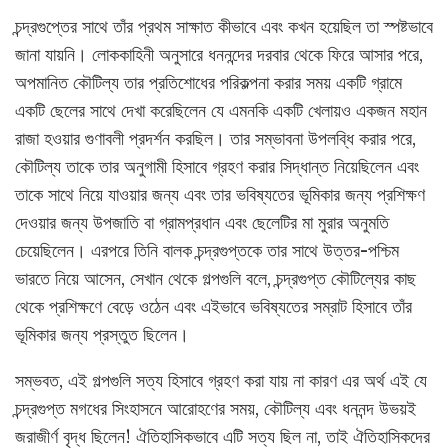
চন্দ্রগুপ্তের সাথে তাঁর প্রথম সাক্ষাত কীভাবে এবং কখন হয়েছিল তা স্পষ্টভাবে
জানা যায়নি। লোককাহিনী অনুসারে ধননন্দের দরবার থেকে ফিরে আসার পরে,
অপমানিত কৌটিল্য তার প্রতিশোধের পরিকল্পনা করার সময় একটি গ্রামে
একটি ছেলের সাথে দেখা করেছিলেন যে এমনকি একটি খেলায়ও একজন মহান
রাজা হওয়ার গুণাবলী প্রদর্শন করছিল। তার সম্ভাবনা উপলব্ধি করার পরে,
কৌটিল্য তাকে তার অনুগামী হিসাবে গ্রহণ করার সিদ্ধান্ত নিয়েছিলেন এবং
তাকে সাথে নিয়ে যাওয়ার জন্য এবং তার ভবিষ্যতের ভূমিকার জন্য প্রশিক্ষণ
দেওয়ার জন্য উপজাতি বা গ্রামপ্রধান এবং ছেলেটির মা মুরার অনুমতি
চেয়েছিলেন। এরপরে তিনি বালক চন্দ্রগুপ্তকে তার সাথে উত্তর-পশ্চিম
ভারতে নিয়ে আসেন, সেখান থেকে গল্পগুলি বলে, চন্দ্রগুপ্ত কৌটিল্যের কাছ
থেকে প্রশিক্ষণে বেড়ে ওঠেন এবং এইভাবে ভবিষ্যতের সম্রাট হিসাবে তাঁর
ভূমিকার জন্য প্রস্তুত ছিলেন।
সম্ভবত, এই গল্পগুলি সত্য হিসাবে গ্রহণ করা যায় না কারণ এর অর্থ এই যে
চন্দ্রগুপ্ত মগধের সিংহাসনে আরোহণের সময়, কৌটিল্য এবং ধননন্দ উভয়ই
জরাজীর্ণ বৃদ্ধ ছিলেন! ঐতিহাসিকভাবে এটি সত্য ছিল না, তাই ঐতিহাসিকদের