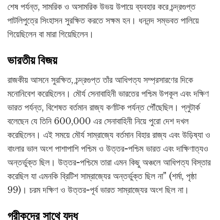
শেষ পর্যন্ত, সামরিক ও অসামরিক উভয় উপায়ে ব্যবহার করে চন্দ্রগুপ্ত
পাটলিপুত্রে সিংহাসন সুরক্ষিত করতে সক্ষম হন। ধননন্দ সম্ভবত পালিয়ে
গিয়েছিলেন বা মারা গিয়েছিলেন।
ভারতীয় বিজয়
রাজকীয় আসনে সুরক্ষিত, চন্দ্রগুপ্ত তাঁর আধিপত্য সম্প্রসারণের দিকে
মনোনিবেশ করেছিলেন। মৌর্য সেনাবাহিনী ভারতের পশ্চিম উপকূল এবং দক্ষিণ
ভারত পর্যন্ত, বিশেষত বর্তমান রাজ্য কর্ণাটক পর্যন্ত পৌঁছেছিল। প্লুটার্ক
বলেছেন যে তিনি 600,000 এর সেনাবাহিনী নিয়ে পুরো দেশ দখল
করেছিলেন। এই সময়ে মৌর্য সাম্রাজ্যে বর্তমান বিহার রাজ্য এবং উড়িষ্যা ও
বাংলার ভাল অংশ পাশাপাশি পশ্চিম ও উত্তর-পশ্চিম ভারত এবং দাক্ষিণাত্যও
অন্তর্ভুক্ত ছিল। উত্তর-পশ্চিমে তারা এমন কিছু অঞ্চলে আধিপত্য বিস্তার
করেছিল যা এমনকি ব্রিটিশ সাম্রাজ্যের অন্তর্ভুক্ত ছিল না" (শর্মা, পৃষ্ঠা
99)। চরম দক্ষিণ ও উত্তর-পূর্ব ভারত সাম্রাজ্যের অংশ ছিল না।
গ্রীকদের সাথে যুদ্ধ