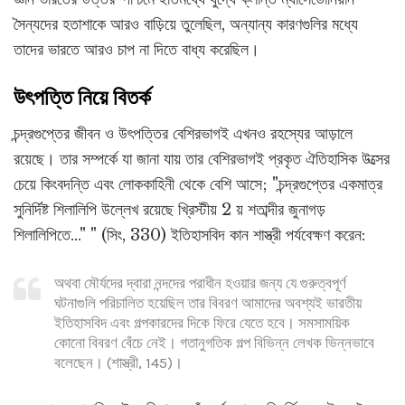
সৈন্যদের হতাশাকে আরও বাড়িয়ে তুলেছিল, অন্যান্য কারণগুলির মধ্যে
তাদের ভারতে আরও চাপ না দিতে বাধ্য করেছিল।
উৎপত্তি নিয়ে বিতর্ক
চন্দ্রগুপ্তের জীবন ও উৎপত্তির বেশিরভাগই এখনও রহস্যের আড়ালে
রয়েছে। তার সম্পর্কে যা জানা যায় তার বেশিরভাগই প্রকৃত ঐতিহাসিক উত্সের
চেয়ে কিংবদন্তি এবং লোককাহিনী থেকে বেশি আসে; "চন্দ্রগুপ্তের একমাত্র
সুনির্দিষ্ট শিলালিপি উল্লেখ রয়েছে খ্রিস্টীয় 2 য় শতাব্দীর জুনাগড়
শিলালিপিতে..." " (সিং, 330) ইতিহাসবিদ কান শাস্ত্রী পর্যবেক্ষণ করেন:
অথবা মৌর্যদের দ্বারা নন্দদের পরাধীন হওয়ার জন্য যে গুরুত্বপূর্ণ
ঘটনাগুলি পরিচালিত হয়েছিল তার বিবরণ আমাদের অবশ্যই ভারতীয়
ইতিহাসবিদ এবং গল্পকারদের দিকে ফিরে যেতে হবে। সমসাময়িক
কোনো বিবরণ বেঁচে নেই। গতানুগতিক গল্প বিভিন্ন লেখক ভিন্নভাবে
বলেছেন। (শাস্ত্রী, 145)।