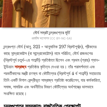
মৌর্য সম্রাট চন্দ্রগুপ্তের মূর্তি
आशीष भटनागर (CC BY-NC-SA)
চন্দ্রগুপ্ত মৌর্য (আনু. 321 - আনুমানিক 297 খ্রিস্টপূর্বাব্দ), গ্রীকদের
কাছে সান্দ্রাকোট্টস (বা সান্দ্রোকোট্টোস) নামে পরিচিত, মৌর্য রাজবংশের
(খ্রিস্টপূর্ব চতুর্থ-২য় শতাব্দী) প্রতিষ্ঠাতা ছিলেন এবং প্রথম (প্রায়) প্যান-
ইন্ডিয়ান
সাম্রাজ্য
প্রতিষ্ঠার কৃতিত্ব দেওয়া হয়। তাঁর পরামর্শদাতা এবং
পরবর্তীকালের মন্ত্রী চাণক্য বা কৌটিল্যের (খ্রিস্টপূর্ব 4 র্থ শতাব্দী) সহায়তায়
তিনি একটি বিশাল কেন্দ্রীভূত সাম্রাজ্য প্রতিষ্ঠা করেছিলেন, যার কার্যকারিতা,
সমাজ, সামরিক এবং অর্থনীতির বিবরণ কৌটিল্যের অর্থশাস্ত্রে ভালভাবে
সংরক্ষিত রয়েছে।
চন্দ্রগুপ্তের সময়কাল: রাজনৈতিক প্রেক্ষাপট