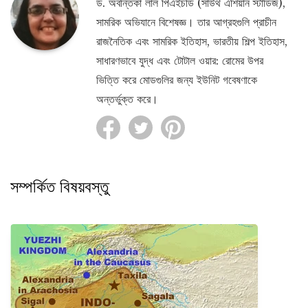
ড. অবন্তিকা লাল পিএইচডি (সাউথ এশিয়ান স্টাডিজ),
সামরিক অভিযানে বিশেষজ্ঞ। তার আগ্রহগুলি প্রাচীন
রাজনৈতিক এবং সামরিক ইতিহাস, ভারতীয় শিল্প ইতিহাস,
সাধারণভাবে যুদ্ধ এবং টোটাল ওয়ার: রোমের উপর
ভিত্তি করে মোডগুলির জন্য ইউনিট গবেষণাকে
অন্তর্ভুক্ত করে।
সম্পর্কিত বিষয়বস্তু