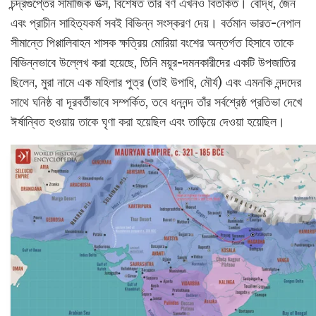
চন্দ্রগুপ্তের সামাজিক উত্স, বিশেষত তাঁর বর্ণ এখনও বিতর্কিত। বৌদ্ধ, জৈন
এবং প্রাচীন সাহিত্যকর্ম সবই বিভিন্ন সংস্করণ দেয়। বর্তমান ভারত-নেপাল
সীমান্তে পিপ্পালিবাহন শাসক ক্ষত্রিয় মোরিয়া বংশের অন্তর্গত হিসাবে তাকে
বিভিন্নভাবে উল্লেখ করা হয়েছে, তিনি ময়ূর-দমনকারীদের একটি উপজাতির
ছিলেন, মুরা নামে এক মহিলার পুত্র (তাই উপাধি, মৌর্য) এবং এমনকি নন্দদের
সাথে ঘনিষ্ঠ বা দূরবর্তীভাবে সম্পর্কিত, তবে ধননন্দ তাঁর সর্বশ্রেষ্ঠ প্রতিভা দেখে
ঈর্ষান্বিত হওয়ায় তাকে ঘৃণা করা হয়েছিল এবং তাড়িয়ে দেওয়া হয়েছিল।