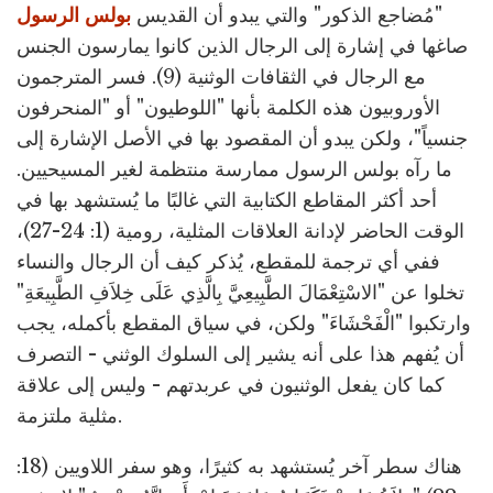
"مُضاجع الذكور" والتي يبدو أن القديس
بولس الرسول
صاغها في إشارة إلى الرجال الذين كانوا يمارسون الجنس
مع الرجال في الثقافات الوثنية (9). فسر المترجمون
الأوروبيون هذه الكلمة بأنها "اللوطيون" أو "المنحرفون
جنسياً"، ولكن يبدو أن المقصود بها في الأصل الإشارة إلى
ما رآه بولس الرسول ممارسة منتظمة لغير المسيحيين.
أحد أكثر المقاطع الكتابية التي غالبًا ما يُستشهد بها في
الوقت الحاضر لإدانة العلاقات المثلية، رومية (1: 24-27)،
ففي أي ترجمة للمقطع، يُذكر كيف أن الرجال والنساء
تخلوا عن "الاسْتِعْمَالَ الطَّبِيعِيَّ بِالَّذِي عَلَى خِلاَفِ الطَّبِيعَةِ"
وارتكبوا "الْفَحْشَاءَ" ولكن، في سياق المقطع بأكمله، يجب
أن يُفهم هذا على أنه يشير إلى السلوك الوثني - التصرف
كما كان يفعل الوثنيون في عربدتهم - وليس إلى علاقة
مثلية ملتزمة.
هناك سطر آخر يُستشهد به كثيرًا، وهو سفر اللاويين (18: