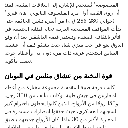
المعضوضة" تُستخدم للإشارة إلى العلاقات المثلية، فمنذ
أن روى القصة أول مرة الفيلسوف القانوني "هان فيزي"
(حوالي 280-233 ق.م) من أسرة تشين الحاكمة حتى
بدأت المواقف المسيحية الغربية تجاه المثلية الجنسية في
التأثر بالثقافة الصينية، وتستمر قصة العاشقين بعد أن وقع
الدوق لينغ في حب ميزي شيا، حيث يشكو كيف أن عشيقه
السابق استخدم عربته ذات مرة دون إذن وأعطاه خوخة
نصف مأكولة.
قوة النخبة من عشاق مثليين في اليونان
كانت فرقة طيبة المقدسة مجموعة مختارة من أعظم
المحاربين في جيش طيبة، وكانت تتألف من 300 رجل،
و150 زوجًا من الأزواج، الذين كانوا يحظون باحترام كبير
لسجلهم العسكري، حيث حققوا انتصارات مستمرة في
المعارك لأكثر من 30 عامًا. كان الأزواج جميعهم ينطبق
عليهم النمط الإغريقي المتعارف عليه في العلاقات