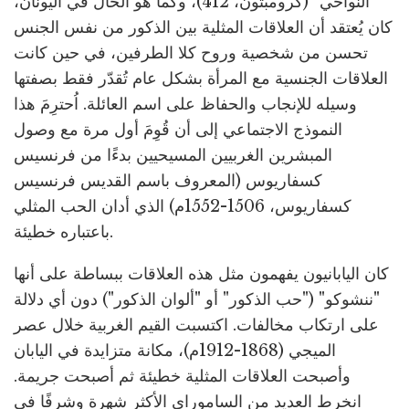
النواحي" (كرومبتون، 412)، وكما هو الحال في اليونان،
كان يُعتقد أن العلاقات المثلية بين الذكور من نفس الجنس
تحسن من شخصية وروح كلا الطرفين، في حين كانت
العلاقات الجنسية مع المرأة بشكل عام تُقدّر فقط بصفتها
وسيله للإنجاب والحفاظ على اسم العائلة. اُحترِمَ هذا
النموذج الاجتماعي إلى أن قُوِمَ أول مرة مع وصول
المبشرين الغربيين المسيحيين بدءًا من فرنسيس
كسفاريوس (المعروف باسم القديس فرنسيس
كسفاريوس، 1506-1552م) الذي أدان الحب المثلي
باعتباره خطيئة.
كان اليابانيون يفهمون مثل هذه العلاقات ببساطة على أنها
"ننشوكو" ("حب الذكور" أو "ألوان الذكور") دون أي دلالة
على ارتكاب مخالفات. اكتسبت القيم الغربية خلال عصر
الميجي (1868-1912م)، مكانة متزايدة في اليابان
وأصبحت العلاقات المثلية خطيئة ثم أصبحت جريمة.
انخرط العديد من الساموراي الأكثر شهرة وشرفًا في