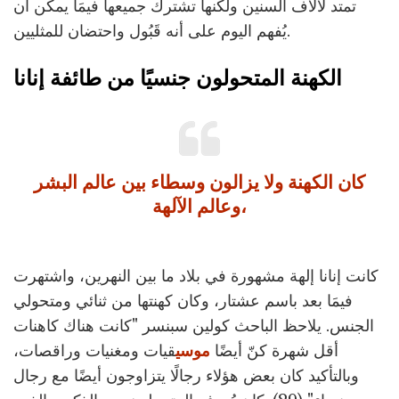
تمتد لآلاف السنين ولكنها تشترك جميعها فيمَا يمكن أن
يُفهم اليوم على أنه قَبُول واحتضان للمثليين.
الكهنة المتحولون جنسيًا من طائفة إنانا
كان الكهنة ولا يزالون وسطاء بين عالم البشر
وعالم الآلهة،
كانت إنانا إلهة مشهورة في بلاد ما بين النهرين، واشتهرت
فيمَا بعد باسم عشتار، وكان كهنتها من ثنائي ومتحولي
الجنس. يلاحظ الباحث كولين سبنسر "كانت هناك كاهنات
أقل شهرة كنّ أيضًا
موسي
قيات ومغنيات وراقصات،
وبالتأكيد كان بعض هؤلاء رجالًا يتزاوجون أيضًا مع رجال