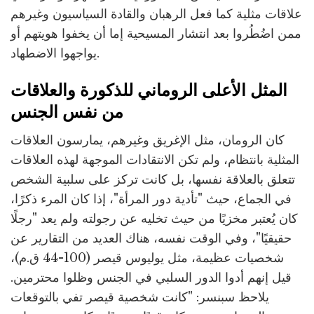
علاقات مثلية كما فعل الرهبان والقادة السياسيون وغيرهم
ممن اضُطُروا بعد انتشار المسيحية إما أن يخفوا هويتهم أو
يواجهوا الاضطهاد.
المثل الأعلى الروماني للذكورة والعلاقات
من نفس الجنس
كان الرومان، مثل الإغريق وغيرهم، يمارسون العلاقات
المثلية بانتظام، ولم تكن الانتقادات الموجهة لهذه العلاقات
تتعلق بالعلاقة نفسها، بل كانت تركز على سلبية الشخص
في الجماع، حيث "تأدية دور المرأة"، إذا كان المرء ذكرًا،
كان يُعتبر مخزيًا من حيث تخليه عن رجولته ولم يعد "رجلًا
حقيقيًا"، وفي الوقت نفسه، هناك العديد من التقارير عن
شخصيات عظيمة، مثل يوليوس قيصر (100-44 ق.م)،
قيل إنهم أدوا الدور السلبي في الجنس وظلوا محترمين.
يلاحظ سبنسر: "كانت شخصية قيصر تفي بالتوقعات