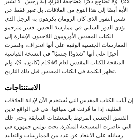
22) "وَلاَ تُضَاجِعْ ذَكَرًا مُضَاجَعَةَ امْرَأَةٍ. إِنَّهُ رِجْسٌ." لا تشير
الأية أيضًا إلى هذا النوع من العلاقات، بل تعبر فقط عن
نفس النفور الذي كان الرومان يكرهون به الرجل الذي
يؤدي الدور السلبي في ممارسة الجنس. فسر مترجمو
الكتاب المقدس الأوروبيون اللاحقون الإشارة إلى
الممارسات الجنسية الوثنية على أنها انحراف، وفسرت
أخيرًا على أنها "شذوذًا جنسيًا" في النسخة القياسية
المنقحة للكتاب المقدس لعام 1946م (كانون، 9)، ولم
تظهر الكلمة في الكتاب المقدس قبل ذلك التاريخ.
الاستنتاجات
إن آيات الكتاب المقدس التي تُستخدم الآن لإدانة العلاقات
المثلية، إذا ما قُرئت في سياقها، هي في الواقع تدين
الفسق الجنسي المرتبط بالمعتقدات السابقة وحتى تلك
التي عاصرت المسيحية المبكرة. يحث بولس جمهوره في
رسائله على الابتعاد عن عدد من الممارسات والتقاليد