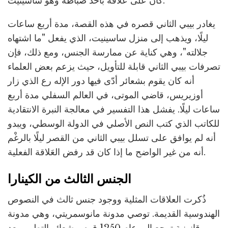
كان على عَلاقة بأحد ضباطه وهو ساسينيت.
يغادر بيبي الثاني قصره في هذه القصة، مدة أربع ساعات
ليلًا، ويذهب إلى منزل ساسينيت، الذي يفعل "ما اشتهاه
جلالته"، وهي كناية عن ممارسة الجنس، ومع ذلك، فإن
تصرفات بيبي الثاني قابلة للتأويل، حيث يزعم بعض العلماء
أنه كان يقوم بشعائر أدّى فيها دور الإله رع الذي زار
أوزيريس، قاضي الموتى، في العالم السفلي مدة أربع
ساعات ليلًا. يفشل هذا التفسير في معالجة النبرة الانتقادية
للكاتب الذي كتب النص الأصلي في الدولة الوسطي، ويبدو
أنه لم يوافق على تسلل بيبي الثاني من القصر ليلًا بالرغْم
أنه من غير الواضح ما إذا كان قد رفض العَلاقة الفعلية.
الجنس الثالث من الكينارا
ذُكرت العلاقات المثلية ووجود جنس ثالث في النصوص
الهندوسية القديمة. توصي مدونة مانوسمريتي، وهي مدونة