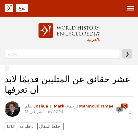
تبرع
بالعربية
❯
عشر حقائق عن المثليين قديمًا لابد
أن تعرفها
Mahmoud Ismael
، ترجمة
Joshua J. Mark
بقلم
15 July 2024
نُشر في
5
bookmark_add
bookmark_added
print
حفظ المقال
طباعة