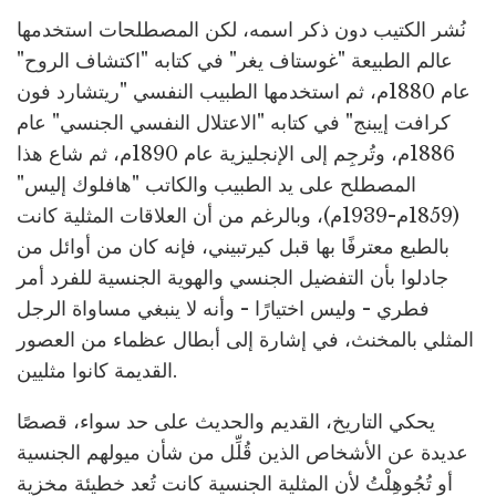
نُشر الكتيب دون ذكر اسمه، لكن المصطلحات استخدمها
عالم الطبيعة "غوستاف يغر" في كتابه "اكتشاف الروح"
عام 1880م، ثم استخدمها الطبيب النفسي "ريتشارد فون
كرافت إيبنج" في كتابه "الاعتلال النفسي الجنسي" عام
1886م، وتُرجِم إلى الإنجليزية عام 1890م، ثم شاع هذا
المصطلح على يد الطبيب والكاتب "هافلوك إليس"
(1859م-1939م)، وبالرغم من أن العلاقات المثلية كانت
بالطبع معترفًا بها قبل كيرتبيني، فإنه كان من أوائل من
جادلوا بأن التفضيل الجنسي والهوية الجنسية للفرد أمر
فطري - وليس اختيارًا - وأنه لا ينبغي مساواة الرجل
المثلي بالمخنث، في إشارة إلى أبطال عظماء من العصور
القديمة كانوا مثليين.
يحكي التاريخ، القديم والحديث على حد سواء، قصصًا
عديدة عن الأشخاص الذين قُلِّل من شأن ميولهم الجنسية
أو تُجُوهِلْتُ لأن المثلية الجنسية كانت تُعد خطيئة مخزية