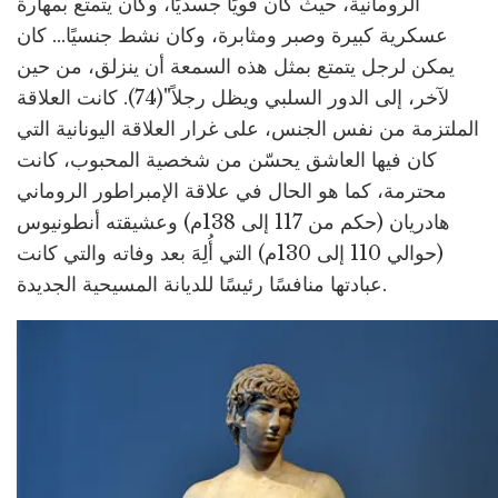
الرومانية، حيث كان قويًا جسديًا، وكان يتمتع بمهارة
عسكرية كبيرة وصبر ومثابرة، وكان نشط جنسيًا... كان
يمكن لرجل يتمتع بمثل هذه السمعة أن ينزلق، من حين
لآخر، إلى الدور السلبي ويظل رجلاً"(74). كانت العلاقة
الملتزمة من نفس الجنس، على غرار العلاقة اليونانية التي
كان فيها العاشق يحسّن من شخصية المحبوب، كانت
محترمة، كما هو الحال في علاقة الإمبراطور الروماني
هادريان (حكم من 117 إلى 138م) وعشيقته أنطونيوس
(حوالي 110 إلى 130م) التي أُلِهَ بعد وفاته والتي كانت
عبادتها منافسًا رئيسًا للديانة المسيحية الجديدة.