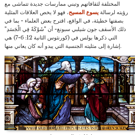
المختلفة لثقافاتهم وتبني ممارسات جديدة تتماشى مع
رؤيته لرسالة
يسوع المسيح
، فهو لا يخص العلاقات المثلية
بصفتها خطيئة، في الواقع، اقترح بعض العلماء - بما في
ذلك الأسقف جون شيلبي سبونغ- أن "شَوْكَةً فِي الْجَسَدِ"
التي ذكرها بولس في (كورنثوس الثانية 12: 6-7) هي
إشارة إلى مثليته الجنسية التي يبدو أنه كان يعاني منها.