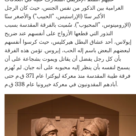
الغرامية بين الذكور من نفس الجنس، حيث كان الرجل
الأكبر سنًا (الإراستيس، "الحبيب") والأصغر سنًا
(الإرومينوس، "المحبوب"). سُميت بالفرقة المقدسة بسبب
النذور التي قطعها الأزواج على أنفسهم عند ضريح
إيولاس، أحد عشاق البطل هيركليس، حيث كرسوا أنفسهم
لبعضهم البعض باسم إله الحب، إيروس. تؤمن هذه الفرقة
بأن كل رجل يفضل أن يقاتل ويموت بشجاعة على أن
يسمح لنفسه بأن ينظر إليه محبوبه على أنه جبان. لم تُهزم
فرقة طيبة المقدسة منذ معركة ليوكترا عام 371 ق.م حتى
أبادهم المقدونيون في معركة خيرونيا عام 338 ق.م.