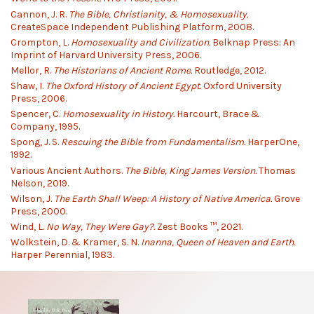
Cannon, J. R.
The Bible, Christianity, & Homosexuality.
CreateSpace Independent Publishing Platform, 2008.
Crompton, L.
Homosexuality and Civilization.
Belknap Press: An
Imprint of Harvard University Press, 2006.
Mellor, R.
The Historians of Ancient Rome.
Routledge, 2012.
Shaw, I.
The Oxford History of Ancient Egypt.
Oxford University
Press, 2006.
Spencer, C.
Homosexuality in History.
Harcourt, Brace &
Company, 1995.
Spong, J. S.
Rescuing the Bible from Fundamentalism.
HarperOne,
1992.
Various Ancient Authors.
The Bible, King James Version.
Thomas
Nelson, 2019.
Wilson, J.
The Earth Shall Weep: A History of Native America.
Grove
Press, 2000.
Wind, L.
No Way, They Were Gay?.
Zest Books ™, 2021.
Wolkstein, D. & Kramer, S. N.
Inanna, Queen of Heaven and Earth.
Harper Perennial, 1983.