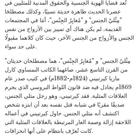
تُعد قضايا الهوية الجنسية والحقوق المدنية للمثليين في
عصرنا الحديث ظاهرة حديثة نسبيًا، وكذلك مصطلحَا
"مِثْليّ الجنس" و "مُغايِرُ الجِنْس"، أمَا في المجتمعات
القديمة، لم يكن هناك أي تمييز بين الأزواج من نفس
الجنس والأزواج من الجنس الآخر، حيث كان كلاهما مقبولًا
على حد سواء.
"مِثْليّ الجنس" و "مُغايِرُ الجِنْس"، هما مصطلحان حديثان
من القرن التاسع عشر، صاغهما الكاتب النمساوي كارل
ماريا كيرتبيني (1824م-1882م) في كتيب صدر عام
1869م يجادل فيه ضد قانون اللواط البروسي الذي يجرم
العلاقات المثلية. فقد كيرتبيني، وهو رجل مثلي الجنس،
صديقًا مقربًا في شبابه قتل نفسه بعد أن ابتزه شخص
اكتشف أنه مثلي الجنس. حاول كيرتبيني في أعماله
اللاحقة إزالة وصمة العار المرتبطة بالعلاقات المثلية التي
كانت تُعرّف بانتظام على أنها انحرافات.