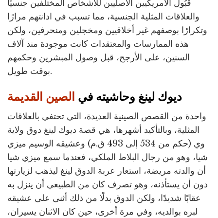
قَبُول الأمريكيين الأصليين للأشخاص المختلفين جنسيًا
والعلاقات المثلية الجنسية، مما تسبب في ادانتهم مرارًا
وتكرارًا بوصفهم غير أخلاقيين ومخجلين ومنحرفين، ولكن
هذه الممارسات والمعتقدات كانت موجودة منذ آلاف
السنين، على الأرجح، قبل وصول المبشرين وحكمهم
بوقت طويل.
ديوك لينغ وحاشيته في
الصين القديمة
واحدة من القصص الصينية العديدة، التي تحتفي بالعلاقات
المثلية، وبالتأكيد أشهرها، هي قصة ديوك لينغ دوق ولاية
وي (حكم من 534 إلى 493 ق.م) وعشيقه الوسيم ميزي
شيا، وهو من رجال البلاط الملكي، فعندما سمع ميزي شيا
أن والدته مريضة، استعار عربة الدوق لينغ ليذهب لزيارتها
دون أن يستأذنه، وهو تصرف كان من الطبيعي أن ينزل به
عقابًا شديدًا، ولكن الدوق بدلًا من ذلك أثنى على عشيقه
لبره بوالديه، وفي مرة أخرى، حين كان الاثنان يسيران،