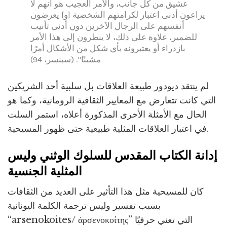
عشيق من كل جانب، والأمر العجيب هو أنهم لا
يراعون أدنى اعتبار لكرامتهم الشخصية [و] يعرضون
أنفسهم على الرجال الآخرين دون أدنى تأنيب
للضمير، علاوة على ذلك، لا ينظرون إلى هذا الأمر
بازدراء أو يعتبرونه بأي شكل من الأشكال أمرًا
مشينًا". (سبنسر، 94)
لم ينتقد ديودور طبيعة العلاقات بل سلبية أحد الشريكين
التي كانت تتعارض مع المعايير الثقافية الرومانية، وكما هو
الحال مع الأمثلة الأخرى المذكورة أعلاه، استمر السلت
في اعتبار العلاقات المثلية طبيعية حتى ظهور المسيحية.
إدانة الكتاب المقدس للسلوك الوثني وليس
المثلية الجنسية
كان للمسيحية مثل هذا التأثير على العديد من الثقافات
بسبب تفسير وليس ترجمة الكلمة اليونانية
“arsenokoites/ ἀρσενοκοίτης” التي تعني حرفيًا