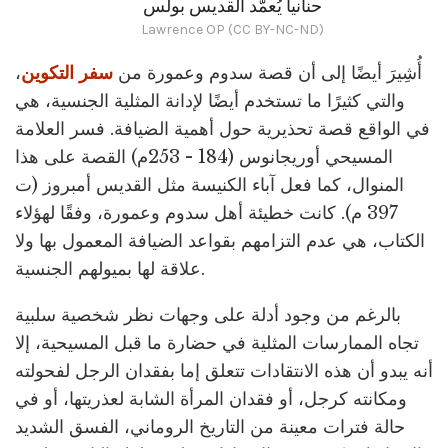
حنانيا يُعمّد القديس بولس
Lawrence OP (CC BY-NC-ND)
أُشِيرَ أيضًا إلى أن قصة سدوم وعمورة من
سفر التكوين
،
والتي كثيرًا ما تستخدم أيضًا لإدانة المثلية الجنسية، هي
في الواقع قصة تحذيرية حول أهمية الضيافة. فسر العلامة
المسيحي أوريجانوس (184 - 253م) القصة على هذا
المنوال، كما فعل آباء الكنيسة مثل القديس أمبروز (ت
397 م). كانت خطيئة أهل سدوم وعمورة، وفقًا لهؤلاء
الكتاب، هي عدم التزامهم بقواعد الضيافة المعمول بها ولا
علاقة لها بميولهم الجنسية.
بالرغم من وجود أدلة على وجهات نظر شخصية سلبية
تجاه الممارسات المثلية في حضارة ما قبل المسيحية، إلا
أنه يبدو أن هذه الانتقادات تتعلق إما بفقدان الرجل لفحولته
ومكانته كرجل، أو فقدان المرأة الشابة لعذريتها، أو في
حالة فترات معينة من التاريخ الروماني، الفسق الشديد