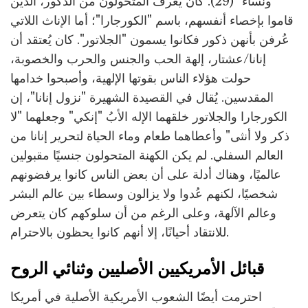
ونساء" (29). كان يُعرف المتحولون من الذكور، الذين
قاموا بإخصاء أنفسهم، باسم "الكورجارا"؛ أما الإناث اللاتي
عُرفن بأنهن ذكور فكانوا يسمون "الجلاتور". كان يُعتقد أن
إنانا/عشتار، إلهة الحب والجنس والحرب والخصوبة،
حولت هؤلاء الناس بقوتها الإلهية، وأصبحوا خدامها
المقدسين. يُقال في القصيدة الشهيرة "نزول إنانا"، إن
الكورجارا والجلاتور خلقهما الإله الأبُ "إنكي" وجعلهما "لا
ذكر ولا أنثى" وأعطاهما طعام وماء الحياة لتحرير إنانا من
العالم السفلي. لم يكن الكهنة المتحولون جنسيًا مقبولين
عالميًا، وهناك أدلة على أن بعض الناس كانوا يرفضونهم
شخصيًا، لكنهم عُدوا ولا يزالون وسطاء بين عالم البشر
وعالم الآلهة، وعلى الرغم من أن سلوكهم كان يتعرض
للانتقاد أحيانًا، إلا أنهم كانوا يحظون بالاحترام.
قبائل الأمريكيين الأصليين وثنائي الروح
احترمت أيضًا الشعوب الأمريكية الأصلية في أمريكا