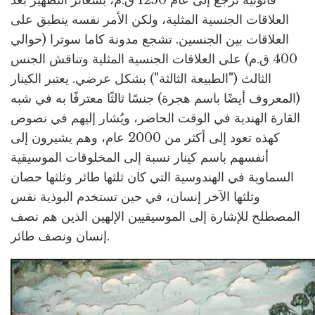
قانونية ترجع إلى عام 1250 ق.م، بشعائر التطهير بعد
العلاقات الجنسية المثلية، ولكن الأمر نفسه ينطبق على
العلاقات بين الجنسين. تشجع مدونة كاما سوترا (حوالي
400 ق.م) على العلاقات الجنسية المثلية وتناقش الجنس
الثالث ("الطبيعة الثالثة") بشكل عرضي. يعتبر الكينار
(المعروف أيضًا باسم هجرة) جنسًا ثالثًا معترفًا به في شبه
القارة الهندية في الوقت الحاضر، ويُشار إليهم في نصوص
كهذه تعود إلى أكثر من 2000 عام، وهم يشيرون إلى
أنفسهم باسم كينار نسبة إلى المخلوقات الموسيقية
السماوية في الهندوسية التي كان ثلثها طائر وثلثها حصان
وثلثها الآخر إنسان، في حين تستخدم البوذية نفس
المصطلح للإشارة إلى الموسيقيين الإلهين الذين هم نصف
إنسان ونصف طائر.