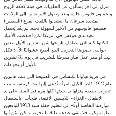
منزل إلى آخر يسألون عن الحلويات في هيئة كعكة الروح
ويحملون فانوس جاك، وبعد وصول الإيرلنديين إلى الولايات
المتحدة سرعان ما استبدلوا باللفت القرع (اليقطين)
فصنعوا فانوسهم من الأخير لسهولة نحته. لم يعُد يُحتفل
بعيد غاي فوكس في أمريكا لكن احتفظت الأعياد
الكاثوليكية التي يصادف تاريخها شهر تشرين الأول ببعض
جوانبه، خصوصًا التخريب الذي أصبح عشوائيًا الآن؛ فكل
بيت أو مقر عمل صار معرضًا للتخريب في يوم 31 تشرين
الأول أو نحو ذلك.
في قرية هياواثا بكنساس في الصبيحة التي تلت هالوين
عام 1912 فاض الكيل بامرأة تُدعى إليزابيث كريبس بسبب
تخريب حديقة منزلها بل بلدتها كلها مرة في السنة على يد
الأطفال «الغزاة» اللابسين الأقنعة، فلجأت -باستعمال
مواردها الخاصة أولًا- إلى تنظيم حفلة سنة 1913 لليافعين
علّها تنهكهم فلا تبقى عندهم طاقة للتخريب، لكن تبيّن أنها