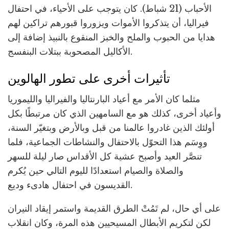
الأحباب (21 شباط). كان يتوجب على الأحياء، في احتفال
فيراليا، أن يتذكروا الأموات ويزوروا قبورهم تراكين لهم
هدايا من الحبوب والملح والخبز المنقوع بالنبيذ إضافة إلى
الأكاليل المصحوبة ببتلات البنفسج.
تأثيرات أخرى على تطور الهالوين
مثلما كان الأمر مع أعياد البارنتاليا والفيراليا والليموريا
وأعياد أخرى، كذلك هو مع السامهين الذي كان مرتبطًا بكل
أولئك الذين غادروا عالمنا من قبل وبالأرض وبتغيّر السنة،
ووِسَم هذا التحوّل بالاحتفال والنشاطات الجماعية، فلما
تنصَّر العيد وأصبح عشية كل الأقداس صار ليلة للسهر
والصلاة والصيام استعدادًا لليوم التالي حين يُكرم
القديسون في احتفال هادىء وديع.
على أي حال، لم تَمُتْ الطرق القديمة واستمر إيقاد النيران
لكن لتكريم الأبطال المسيحيين هذه المرة، وكان انقلاب