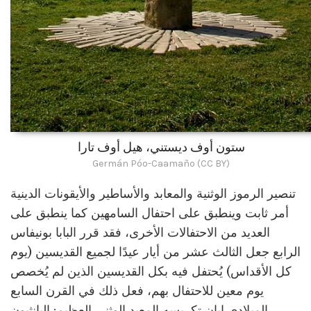
ستون أوف ديستني، هيل أوف تارا
Germán Póo-Caamaño (CC BY)
تنصير الرموز الوثنية والمعابد والأساطير والأيقونات الدينية
أمر ثابت وينطبق على احتفال السامهين كما ينطبق على
العديد من الاحتفالات الأخرى، فقد قرر البابا بونيفاس
الرابع جعل الثالث عشر من أيار عيدًا لجميع القديسين (يوم
كل الأقداس) يُحتفل فيه بكل القديسين الذين لم يُخصص
يوم معين للاحتفال بهم، فعل ذلك في القرن السابع
الميلادي إبان تكريسه المعبد الوثني العظيم: البانثيون