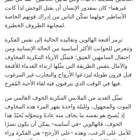
غيرهما- كان بمقدور الإنسان أن يقتل الوحش لذا كانت
الأساطير حولهما تمكّن الناس من إدراك قوتهم الخاصة
لمجابهة الظروف الخطيرة.
ترمز أقنعة الهالوين وتقاليده الحالية إلى نفس الفكرة
وتتعرض للجوانب الأكثر أساسية من الحالة الإنسانية ومن
احتفال السامهين العتيق؛ فتمثّل الأزياء التنكرية المخاوف
والآمال بنفس الطريقة التي مثّلها ارتداء القدماء للأقنعة
قبل قرون طويلة ليردعوا الأرواح والتجارب غير المرغوب
فيها في الوقت الذي يترقبون فيه لقاء الأحبة المُفرِح.
تمثّل العديد من الملابس التنكرية الخوف العالمي من
الموت والمجهول، ولليلة واحدة يقهر المرء هذه المخاوف
إذ يُصبح هو نفسه ما يخاف منه عادةً وبتحوّله يُحيّدُ هذا
الخوف، فالهالوين -في أساسه- يمكن أن يكون نصرًا
للأمل على الرعب، وهذه -على الأرجح- هي الفكرة وراء