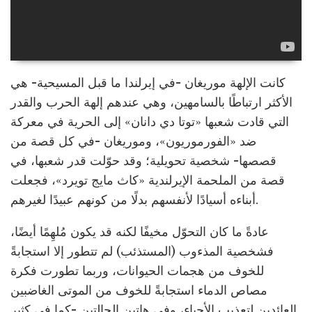
كانت الإلهة موريغان -في إيرلندا ما قبل المسيحية- هي
الأكثر ارتباطًا بالسامهين، وهي عندهم إلهة الحرب والقدر
التي قادت شعبها «توتا دي دانان» إلى الحرية في معركة
ضد «الفورموريون»، وموريغان -في كل قصة من
قصصها- شخصية تحويلية؛ وقد حوّلت قدر شعبها، في
قصة من الملحمة الإيرلندية «كاث مايج تويرد»، فجعلت
أبناءه أسيادًا لأنفسهم بدلًا من كونهم عبيدًا لغيرهم.
عادةً ما كان التحوّل مخيفًا لكنه قد يكون مُلهِمًا أيضًا،
فشخصية المذءوب (المستذئب) لم تتطور إلا استجابةً
للخوف من هجمات الحيوانات، وربما تطورت فكرة
مصاص الدماء استجابةً للخوف من الموتى الغاضبين
العائدين لتعذيب الأحياء، وفي هاتين الحالتين -كما في كثير