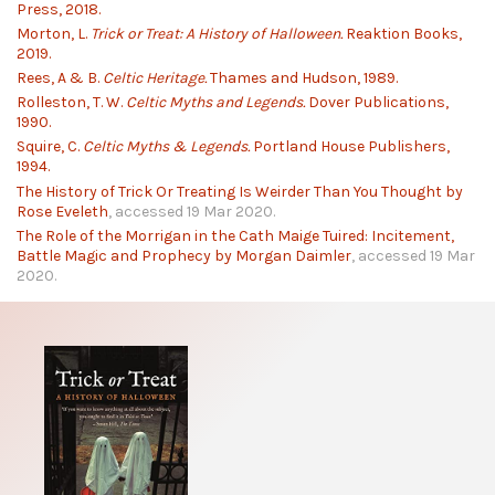
Press, 2018.
Morton, L.
Trick or Treat: A History of Halloween.
Reaktion Books,
2019.
Rees, A & B.
Celtic Heritage.
Thames and Hudson, 1989.
Rolleston, T. W.
Celtic Myths and Legends.
Dover Publications,
1990.
Squire, C.
Celtic Myths & Legends.
Portland House Publishers,
1994.
The History of Trick Or Treating Is Weirder Than You Thought by
Rose Eveleth
, accessed 19 Mar 2020.
The Role of the Morrigan in the Cath Maige Tuired: Incitement,
Battle Magic and Prophecy by Morgan Daimler
, accessed 19 Mar
2020.