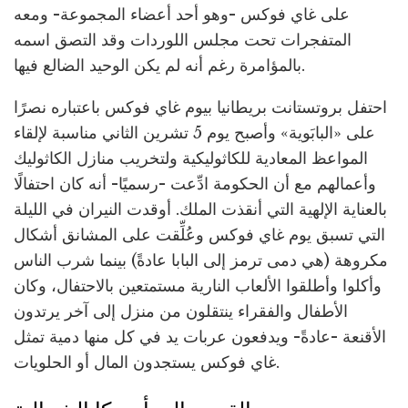
على غاي فوكس -وهو أحد أعضاء المجموعة- ومعه
المتفجرات تحت مجلس اللوردات وقد التصق اسمه
بالمؤامرة رغم أنه لم يكن الوحيد الضالع فيها.
احتفل بروتستانت بريطانيا بيوم غاي فوكس باعتباره نصرًا
على «البابَوية» وأصبح يوم 5 تشرين الثاني مناسبة لإلقاء
المواعظ المعادية للكاثوليكية ولتخريب منازل الكاثوليك
وأعمالهم مع أن الحكومة ادِّعت -رسميًا- أنه كان احتفالًا
بالعناية الإلهية التي أنقذت الملك. أوقدت النيران في الليلة
التي تسبق يوم غاي فوكس وعُلِّقت على المشانق أشكال
مكروهة (هي دمى ترمز إلى البابا عادةً) بينما شرب الناس
وأكلوا وأطلقوا الألعاب النارية مستمتعين بالاحتفال، وكان
الأطفال والفقراء ينتقلون من منزل إلى آخر يرتدون
الأقنعة -عادةً- ويدفعون عربات يد في كل منها دمية تمثل
غاي فوكس يستجدون المال أو الحلويات.