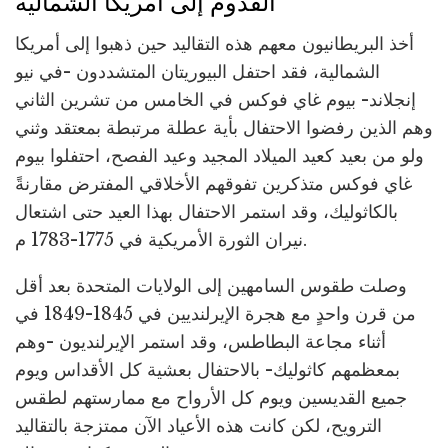
القدوم إلى أمريكا الشمالية
أخذ البريطانيون معهم هذه التقاليد حين ذهبوا إلى أمريكا
الشمالية، فقد احتفل البيوريتان المتشددون -في نيو
إنجلاند- بيوم غاي فوكس في الخامس من تشرين الثاني
وهم الذين رفضوا الاحتفال بأية عطلة مرتبطة بمعتقد وثني
ولو من بعيد كعيد الميلاد المجيد وعيد الفصح، احتفلوا بيوم
غاي فوكس متذكرين تفوقهم الأخلاقي المفترض مقارنةً
بالكاثوليك، وقد استمر الاحتفال بهذا العيد حتى اشتعال
نيران الثورة الأمريكية في 1775-1783 م.
وصلت طقوس السامهين إلى الولايات المتحدة بعد أقل
من قرن واحدٍ مع هجرة الإيرلنديين في 1845-1849 في
أثناء مجاعة البطاطس، وقد استمر الإيرلنديون -وهم
بمعظمهم كاثوليك- بالاحتفال بعشية كل الأقداس ويوم
جميع القديسين ويوم كل الأرواح مع ممارستهم لطقس
الترويح، لكن كانت هذه الأعياد الآن ممتزجة بالتقاليد