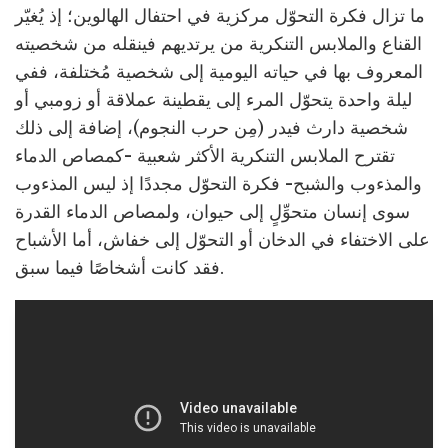
ما تزال فكرة التحوّل مركزية في احتفال الهالوين؛ إذ يُغيّر
القناع والملابس التنكرية من يرتديهم فينقله من شخصيته
المعروف بها في حياته اليومية إلى شخصية مُختلفة، ففي
ليلة واحدة يتحوّل المرء إلى يقطينة عملاقة أو زومبي أو
شخصية دارث فيدر (مِن حرب النجوم)، إضافة إلى ذلك
تقترح الملابس التنكرية الأكثر شعبية -كمصاص الدماء
والمذءوب والشبح- فكرة التحوّل مجددًا إذ ليس المذءوب
سوى إنسان متحوِّلٍ إلى حيوان، ولمصاص الدماء القدرة
على الاختفاء في الدخان أو التحوّل إلى خفاش، أما الأشباح
فقد كانت أشخاصًا فيما سبق.