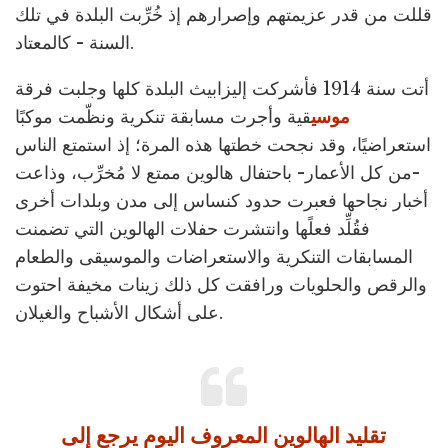
قللت من قدر عزيمتهم وإصرارهم إذ خُرِّبت البلدة في تلك
السنة - كالمعتاد.
أتت سنة 1914 فأشركت إليزابيث البلدة كلها وجلبت فرقة
موسي
قية وأجرت مسابقة تنكرية ونظّمت موكبًا
استعراضيًا، وقد نجحت خطتها هذه المرة؛ إذ استمتع الناس
-من كل الأعمار- باحتفال هالوين ممتع لا مُخرِّب، وذاعت
أخبار نجاحها فعبرت حدود كنساس إلى مدن وبلدات أخرى
فقُلِّد فعلًها وانتشرت حفلات الهالوين التي تضمنت
المسابقات التنكرية والاستعراضات والموسيقى والطعام
والرقص والحلويات ورافقت كل ذلك زينات مخيفة احتوت
على أشكال الأشباح والغيلان.
تقليد الهالوين المعروف اليوم يرجع إلى