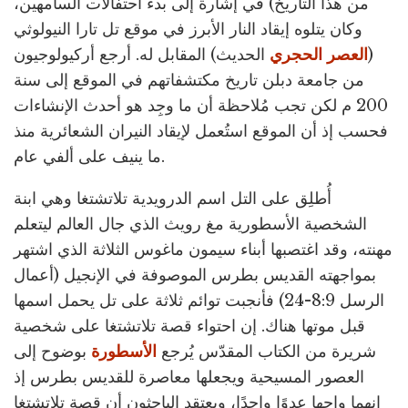
من هذا التاريخ) في إشارة إلى بدء احتفالات السامهين،
وكان يتلوه إيقاد النار الأبرز في موقع تل تارا النيولوثي
(
العصر الحجري
الحديث) المقابل له. أرجع أركيولوجيون
من جامعة دبلن تاريخ مكتشفاتهم في الموقع إلى سنة
200 م لكن تجب مُلاحظة أن ما وجِد هو أحدث الإنشاءات
فحسب إذ أن الموقع استُعمل لإيقاد النيران الشعائرية منذ
ما ينيف على ألفي عام.
أُطلِق على التل اسم الدرويدية تلاتشتغا وهي ابنة
الشخصية الأسطورية مغ رويث الذي جال العالم ليتعلم
مهنته، وقد اغتصبها أبناء سيمون ماغوس الثلاثة الذي اشتهر
بمواجهته القديس بطرس الموصوفة في الإنجيل (أعمال
الرسل 8:9-24) فأنجبت توائم ثلاثة على تل يحمل اسمها
قبل موتها هناك. إن احتواء قصة تلاتشتغا على شخصية
شريرة من الكتاب المقدّس يُرجع
الأسطورة
بوضوح إلى
العصور المسيحية ويجعلها معاصرة للقديس بطرس إذ
إنهما واجها عدوًا واحدًا، ويعتقد الباحثون أن قصة تلاتشتغا