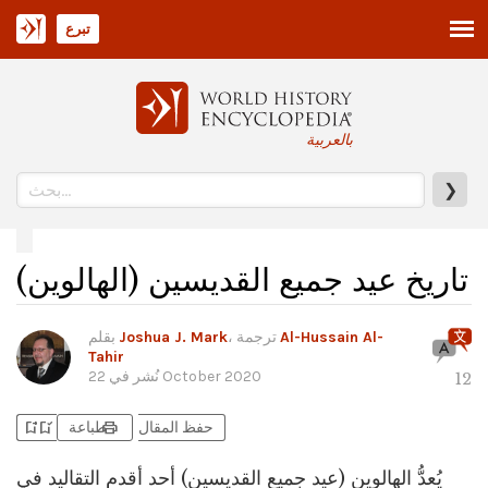
تبرع
بالعربية
❯
تاريخ عيد جميع القديسين (الهالوين)
Al-Hussain Al-
، ترجمة
Joshua J. Mark
بقلم
Tahir
22 October 2020
نُشر في
12
bookmark_add
bookmark_added
print
حفظ المقال
طباعة
يُعدُّ الهالوين (عيد جميع القديسين) أحد أقدم التقاليد في