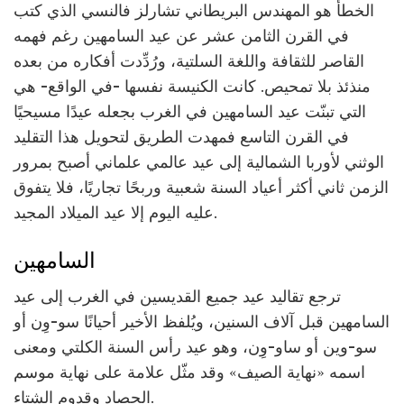
الخطأ هو المهندس البريطاني تشارلز فالنسي الذي كتب
في القرن الثامن عشر عن عيد السامهين رغم فهمه
القاصر للثقافة واللغة السلتية، ورُدِّدت أفكاره من بعده
منذئذ بلا تمحيص. كانت الكنيسة نفسها -في الواقع- هي
التي تبنّت عيد السامهين في الغرب بجعله عيدًا مسيحيًا
في القرن التاسع فمهدت الطريق لتحويل هذا التقليد
الوثني لأوربا الشمالية إلى عيد عالمي علماني أصبح بمرور
الزمن ثاني أكثر أعياد السنة شعبية وربحًا تجاريًا، فلا يتفوق
عليه اليوم إلا عيد الميلاد المجيد.
السامهين
ترجع تقاليد عيد جميع القديسين في الغرب إلى عيد
السامهين قبل آلاف السنين، ويُلفظ الأخير أحيانًا سو-وِن أو
سو-وين أو ساو-وِن، وهو عيد رأس السنة الكلتي ومعنى
اسمه «نهاية الصيف» وقد مثّل علامة على نهاية موسم
الحصاد وقدوم الشتاء.