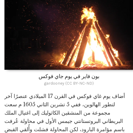
بون فاير في يوم جاي فوكس
gardooney (CC BY-NC-ND)
أضاف يوم غاي فوكس في القرن 17 الميلادي عنصرًا آخر
لتطور الهالوين، ففي 5 تشرين الثاني 1605 م سعت
مجموعة من المنشقين الكاثوليك إلى اغتيال الملك
البريطاني البروتستانتي جيمس الأول في محاولة عُرفت
باسم مؤامرة البارود، لكن المحاولة فشلت وأُلقي القبض