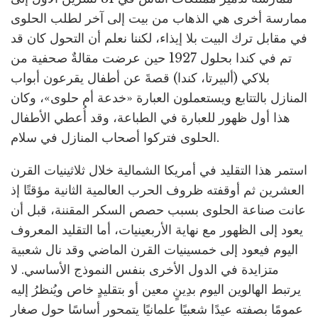
ممارسة أخرى هي الذهاب من بيت إلى آخر لطلب الحلوى
في مقابل ترك البيت بلا إيذاء، لكننا نعلم أن التحول كان قد
تم في كندا بحلول 1927 حين عرضت مقالةٌ صحفية من
بلاكي (ألبيرتا، كندا) قصةَ عن أطفال يقرعون أبواب
المنازل بالتتابع ويستعملون العبارة «خدعة أم حلوى»، وكان
هذا أول ظهور للعبارة في الطباعة، وقد أُعطي الأطفال
الحلوى فتركوا أصحاب المنازل في سلام.
استمر هذا التقليد في أمريكا الشمالية خلال ثلاثينيات القرن
العشرين ثم أوقفته ظروف الحرب العالمية الثانية مؤقتًا إذ
عانت صناعة الحلوى بسبب حصص السكر المقننة، قبل أن
يعود إلى الظهور مع نهاية الأربعينيات، أما التقليد المعروف
اليوم فيعود إلى خمسينيات القرن الماضي وقد نال شعبية
متزايدة في الدول الأخرى بنفس النموذج الأساسي. لا
يرتبط الهالوين اليوم بدِينٍ معين أو بتقليدٍ خاص ويُنظرُ إليه
عمومًا بصفته عيدًا شعبيًا علمانيًا يتمحور أساسًا حول صغار