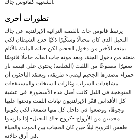
الشعبية كفانوس جاك.
تطورات أخرى
يرتبط فانوس جاك بالقصة التراثية الإيرلندية عن جاك
البخيل الذي كان محتالًا وسكّيرًا ذكيًا خدع الشيطان لكي
يمنعه الأخير من دخول الجحيم لكن حياته المليئة بالآثام
منعته من دخول الجنة، وبعد موته جاب العالَم حاملًا فانوسًا
صغيرًا مصنوعًا من اللفت (الشلغم) يحتوي على قبسة نار
حمراء مصدرها الجحيم ليضيء طريقه، ويعتقد الباحثون أن
مشاهدات السراب وغازات السبخات والمستنقعات
المتوهجة في الليل كانت أصل هذه الأسطورة. في عشية
كل الأقداس قعَّر الإيرلنديون نباتات اللفت ونحتوا عليها
وجوهًا، ووضعوا في داخل كل منها شمعة، لكي يكونوا
محميين من الأرواح -كروح جاك البخيل- إذا مارسوا
طقس الترويح ليلًا حين كان الحجاب بين الموت والحياة
في أرق حالاته.