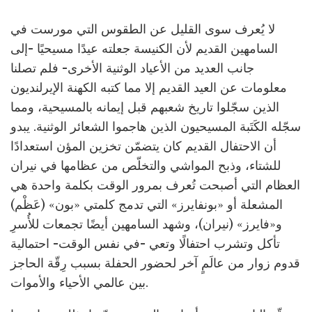
لا يُعرف سوى القليل عن الطقوس التي مورست في
السامهين القديم لأن الكنيسة جعلته عيدًا مسيحيًا -إلى
جانب العديد من الأعياد الوثنية الأخرى- فلم تصلنا
معلومات عن العيد القديم إلا مما كتبه الكهنة الإيرلنديون
الذين سجّلوا تاريخ شعبهم قبل إيمانه بالمسيحية، ومما
سجّله الكَتَبة المسيحيون الذين هاجموا الشعائر الوثنية. يبدو
أن الاحتفال القديم كان يتضمّن تخزين المؤن استعدادًا
للشتاء، وذبح المواشي والتخلّص من عظامها في نيران
العظام التي أصبحت تُعرف بمرور الوقت بكلمة واحدة هي
المشعلة أو «بونفايرز» التي تدمج كلمتي «بون» (عَظْم)
و«فايرز» (نيران)، وشهد السامهين أيضًا تجمعات للأُسرِ
تأكل وتشرب احتفالًا وتعي -في نفس الوقت- احتمالية
قدوم زوار من عالَمٍ آخر لحضور الحفلة بسبب رِقّة الحاجز
بين عالمي الأحياء والأموات.