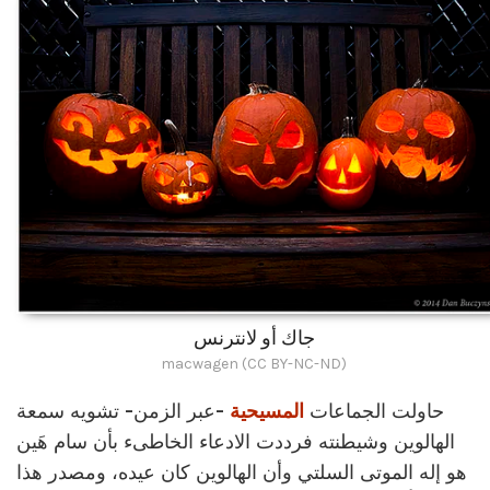
جاك أو لانترنس
macwagen (CC BY-NC-ND)
حاولت الجماعات
المسيحية
-عبر الزمن- تشويه سمعة
الهالوين وشيطنته فرددت الادعاء الخاطىء بأن سام هَين
هو إله الموتى السلتي وأن الهالوين كان عيده، ومصدر هذا