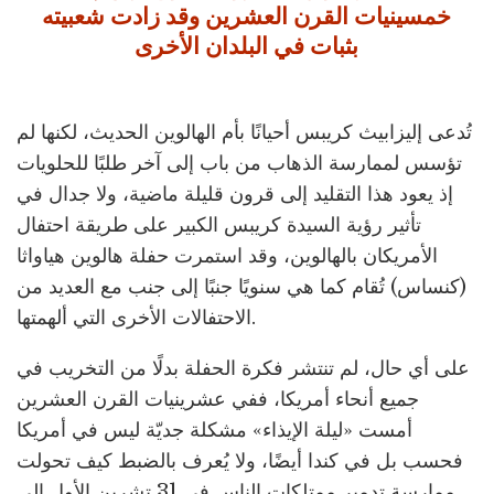
خمسينيات القرن العشرين وقد زادت شعبيته
بثبات في البلدان الأخرى
تُدعى إليزابيث كريبس أحيانًا بأم الهالوين الحديث، لكنها لم
تؤسس لممارسة الذهاب من باب إلى آخر طلبًا للحلويات
إذ يعود هذا التقليد إلى قرون قليلة ماضية، ولا جدال في
تأثير رؤية السيدة كريبس الكبير على طريقة احتفال
الأمريكان بالهالوين، وقد استمرت حفلة هالوين هياواثا
(كنساس) تُقام كما هي سنويًا جنبًا إلى جنب مع العديد من
الاحتفالات الأخرى التي ألهمتها.
على أي حال، لم تنتشر فكرة الحفلة بدلًا من التخريب في
جميع أنحاء أمريكا، ففي عشرينيات القرن العشرين
أمست «ليلة الإيذاء» مشكلة جديّة ليس في أمريكا
فحسب بل في كندا أيضًا، ولا يُعرف بالضبط كيف تحولت
ممارسة تدمير ممتلكات الناس في 31 تشرين الأول إلى