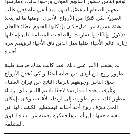
توقّع الناس حضور أحبابهم الموتى ورحّبوا بذلك، ومارسوا
تجهيز الطعام المفضّل لديهم منذ ألفي عام (في غالب
الظن)، لكن كثيرًا من الأرواح الأخرى -ومنها ما لم يتخذ
هيئة بشرية من قبل- كان بإمكانها القدوم أيضًا؛ فالجان
-ذكورًا وإناثًا- والعفاريت والطاقات المظلمة كان بإمكانها
زيارة عالم الأحياء مثلها مثل الذين تاق الأحياء لرؤيتهم مرة
أخيرة.
لم يقتصر الأمر على ذلك، فقد كانت هناك فرصة طيبة
لظهور روح مَن أوذي في حياته أيضًا. ولكي تُخدع الأرواح
سوّد الناس وجوههم بالرماد الناتج عن نيران العظام
وعُرفت هذه الممارسة لاحقًا باسم اللبس، أي ارتداء
مظهر كاذب، ثم تطورت إلى ارتداء الأقنعة، وكان بإمكان
الحيّ تعرّف روح أحد أحبابه فيستطيع الكشف لها عن
نفسه حينها فإن لَم يرَها فتنكره يحميه من انتباه القوى
المظلمة.