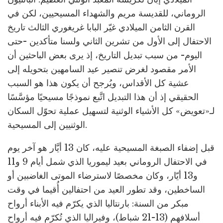
الروماني، للقديسة مريم والشهداء المسيحيين، لكن في
القرن الثامن الميلادي غيّر البابا غريغوري الثالث تاريخ
الاحتفال إلى الأول من تشرين الثاني ولسنا متأكدين -حتى
اليوم- من سبب تبديل التاريخ، إذ يرى بعض الباحثين أن
الأمر مقصود لغرض تنصير عيد السامهين بتحويله إلى
عشية كل الأقداس، ويُرجح أن يكون هذا هو السبب
الحقيقي إذ أن هذا التبديل اتَّبع نموذجًا مسيحيًا مؤسَّسًا
لـ«تعويض» كل الأشياء الوثنية لتسهيل عملية تحوّل السكان
الوثنيين إلى المسيحية.
قبل إضفاء الصبغة المسيحية عليه، كان 13 أيَّار هو آخر يوم
في الاحتفال الروماني بعيد ليموريا الذي شمل أيام 9 و11
و13 أيّار، وكان مخصصًا لاسترضاء الموتى الغاضبين أو
الساخطين، وقد تطور العيد من احتفالين أُقيما في وقت
مبكر من السنة: بارنتاليا الذي يكرّم فيه الأبناء أرواح
أسلافهم (13-21 شباط)، وفيراليا الذي تُكرّم فيه أرواح