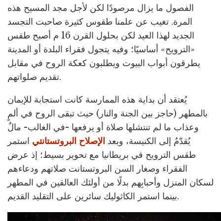
الفصول ما يزال مرصودًا لكن لأجل مجد المسيح هذه
المرة. تغيب عن علمنا طقوس كثيرة صاحبت التجسد
الجديد لهذا العيد لكن بحلول القرن 16 م أصبح طقس
«الترويح» أساسيًا؛ وفيه يتجول فقراء البلدة أو المدينة
يطرقون أبواب البيوت ويطلبون كعكة الروح في مقابل
تقديم صلواتهم.
يُعتقد أن بداية هذه الممارسة كانت استجابة للإيمان
بالمطهر (حاجز بين الجنة والنار) حيث تبقى الروح في ألمٍ
وعذاب ما لم تنتشلها صلاة أو يرفعها -في الغالب- مالٌ
يُقدّمُ إلى الكنيسة، وبعد
الإصلاح البروتستانتي
استمر
طقس الترويح في بريطانيا مع تحوير بسيط؛ إذ عرض
الفقراء وصغار السن البروتستانت صلاتهم ودعاءهم
لسكان المنزل وأحبابِهم بدلًا من أولئك العالقين في المطهر
بينما استمر الكاثوليك سائرين على التقليد القديم.