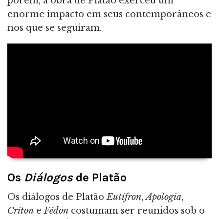
porém, a obra de Platão exerceu um
enorme impacto em seus contemporâneos e
nos que se seguiram.
Os
Diálogos
de Platão
Os diálogos de Platão
Eutífron
,
Apologia
,
Críton
e
Fédon
costumam ser reunidos sob o