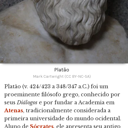
Platão
Mark Cartwright (CC BY-NC-SA)
Platão (v. 424/423 a 348/347 a.C.) foi um
proeminente filósofo grego, conhecido por
seus
Diálogos
e por fundar a Academia em
Atenas
, tradicionalmente considerada a
primeira universidade do mundo ocidental.
Aluno de
Sócrates
, ele apresenta seu antigo