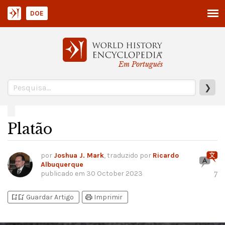
DOE
Em Português
❯
Platão
por
Joshua J. Mark
, traduzido por
Ricardo
Albuquerque
publicado em
30 October 2023
7
bookmark_add
bookmark_added
print
Guardar Artigo
Imprimir