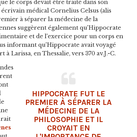
ue le corps devait être traité dans son
t écrivain médical Cornelius Celsus (alis
premier à séparer la médecine de la
nciennes suggèrent également qu'Hippocrate
imentaire et de l'exercice pour un corps en
us informant qu'Hippocrate avait voyagé
rt à Larissa, en Thessalie, vers 370 av.J.-C.
endes
irent
sont
HIPPOCRATE FUT LE
l
PREMIER À SÉPARER LA
de
MÉDECINE DE LA
ine
PHILOSOPHIE ET IL
rait
CROYAIT EN
ènes
L'IMPORTANCE DE
out,