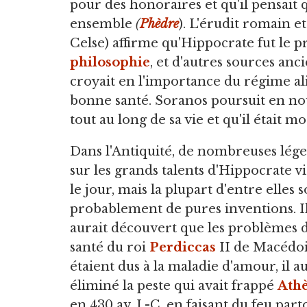
pour des honoraires et qu'il pensait q
ensemble
(
Phèdre
). L'érudit romain e
Celse) affirme qu'Hippocrate fut le 
philosophie
, et d'autres sources a
croyait en l'importance du régime al
bonne santé. Soranos poursuit en no
tout au long de sa vie et qu'il était mo
Dans l'Antiquité, de nombreuses lég
sur les grands talents d'Hippocrate v
le jour, mais la plupart d'entre elles 
probablement de pures inventions. I
aurait découvert que les problèmes 
santé du roi
Perdiccas
II de Macédo
étaient dus à la maladie d'amour, il au
éliminé la peste qui avait frappé
Ath
en 430 av. J.-C. en faisant du feu part