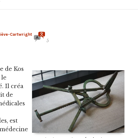
iève-Cartwright
5
ue de Kos
 le
é.
Il créa
it de
médicales
s, est
 médecine