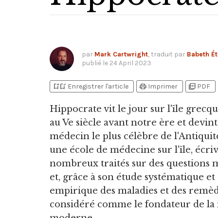
par
Mark Cartwright
, traduit par
Babeth Ét
publié le
24 April 2023
bookmark_add
bookmark_added
print
picture_as_pdf
Enregistrer l'article
Imprimer
PDF
Hippocrate vit le jour sur l'île grecq
au Ve siècle avant notre ère et devint
médecin le plus célèbre de l'Antiquit
une école de médecine sur l'île, écriv
nombreux traités sur des questions 
et, grâce à son étude systématique et
empirique des maladies et des remède
considéré comme le fondateur de la