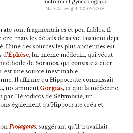
Instrument gynécologique
Mark Cartwright (CC BY-NC-SA)
te sont fragmentaires et peu fiables. Il
re, mais les détails de sa vie faisaient déjà
té. L'une des sources les plus anciennes est
s d'
Éphèse
, lui-même médecin, qui vécut
a méthode de Soranos, qui consiste à citer
s, est une source inestimable
nne. Il affirme qu'Hippocrate connaissait
.-C., notamment
Gorgias
, et que la médecine
 et par Hérodicos de Sélymbrie, un
vons également qu'Hippocrate créa et
son
Protagoras
, suggérant qu'il travaillait