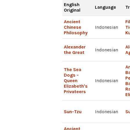
English
Language
Tr
Original
Ancient
Fi
Chinese
Indonesian
T
Philosophy
K
Alexander
A
Indonesian
the Great
A
An
The Sea
Ba
Dogs -
Pe
Queen
Indonesian
B
Elizabeth's
R
Privateers
El
Sun-Tzu
Indonesian
S
Ancient