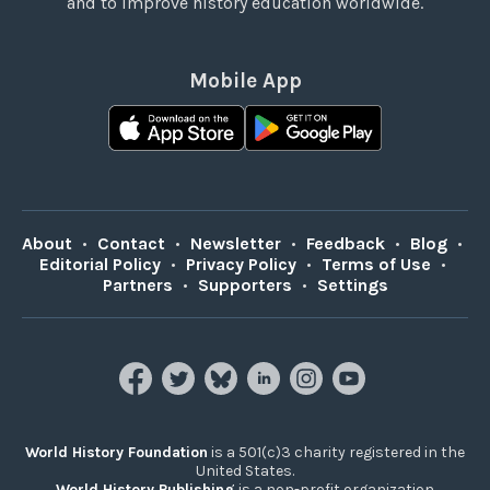
and to improve history education worldwide.
Mobile App
About
•
Contact
•
Newsletter
•
Feedback
•
Blog
•
Editorial Policy
•
Privacy Policy
•
Terms of Use
•
Partners
•
Supporters
•
Settings
World History Foundation
is a 501(c)3 charity registered in the
United States.
World History Publishing
is a non-profit organization