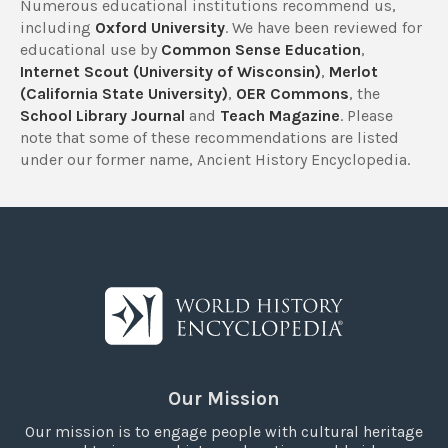
Numerous educational institutions recommend us,
including
Oxford University
. We have been reviewed for
educational use by
Common Sense Education
,
Internet Scout (University of Wisconsin)
,
Merlot
(California State University)
,
OER Commons
, the
School Library Journal
and
Teach Magazine
. Please
note that some of these recommendations are listed
under our former name, Ancient History Encyclopedia.
Our Mission
Our mission is to engage people with cultural heritage