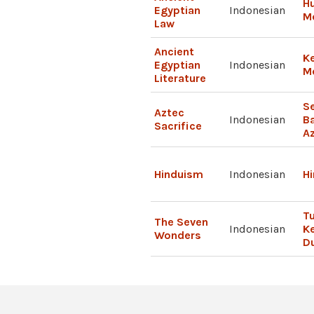
H
Egyptian
Indonesian
M
Law
Ancient
K
Egyptian
Indonesian
M
Literature
S
Aztec
Indonesian
B
Sacrifice
A
Hinduism
Indonesian
H
Tu
The Seven
Indonesian
K
Wonders
D