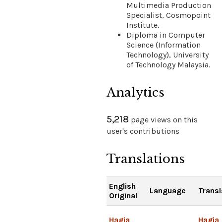
Multimedia Production
Specialist, Cosmopoint
Institute.
Diploma in Computer
Science (Information
Technology), University
of Technology Malaysia.
Analytics
5,218
page views on this
user's contributions
Translations
English
Language
Transl
Original
Hagia
Hagia