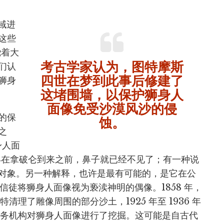
域进
这些
绕着大
考古学家认为，图特摩斯
们认
四世在梦到此事后修建了
狮身
这堵围墙，以保护狮身人
面像免受沙漠风沙的侵
的保
蚀。
之
身人面
，早在拿破仑到来之前，鼻子就已经不见了；有一种说
对象。另一种解释，也许是最有可能的，是它在公
信徒将狮身人面像视为亵渎神明的偶像。1858 年，
理了雕像周围的部分沙土，1925 年至 1936 年
服务机构对狮身人面像进行了挖掘。这可能是自古代