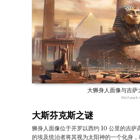
大狮身人面像与吉萨
Mohawk G
大斯芬克斯之谜
狮身人面像位于开罗以西约 10 公里的吉
的埃及统治者将其视为太阳神的一个化身，称