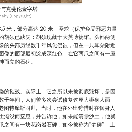
斯与克斐伦金字塔
mahy (Copyright)
.5 米，部分高达 20 米。圣蛇（保护免受邪恶力量
的胡须已缺失；胡须现藏于大英博物馆。头部两侧
像的头部历经数千年风化侵蚀，但在一只耳朵附近
面像的面部最初涂成深红色。在它两爪之间有一座
神而立的石碑。
染的摧残。实际上，它之所以未被彻底毁坏，是因
数千年间，人们曾多次尝试修复这座大狮身人面
的法老图特摩斯四世。当时，他在外出狩猎时在狮身人
土淹没而窒息，并告诉他，如果能清除沙土，他就
爪之间有一块花岗岩石碑，如今被称为“梦碑”，上