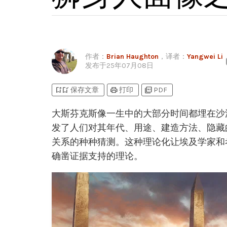
作者
：
Brian Haughton
，译者：
Yangwei Li
发布于
25年07月08日
bookmark_add
bookmark_added
print
picture_as_pdf
保存文章
打印
PDF
大斯芬克斯像一生中的大部分时间都埋在沙
发了人们对其年代、用途、建造方法、隐藏
关系的种种猜测。这种理论化让埃及学家和
确凿证据支持的理论。