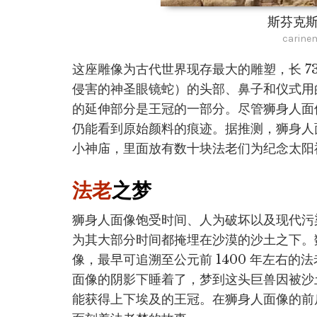
斯芬克
carine
这座雕像为古代世界现存最大的雕塑，长 73
侵害的神圣眼镜蛇）的头部、鼻子和仪式用
的延伸部分是王冠的一部分。尽管狮身人面
仍能看到原始颜料的痕迹。据推测，狮身人
小神庙，里面放有数十块法老们为纪念太阳
法老
之梦
狮身人面像饱受时间、人为破坏以及现代污
为其大部分时间都掩埋在沙漠的沙土之下。
像，最早可追溯至公元前 1400 年左右
面像的阴影下睡着了，梦到这头巨兽因被沙
能获得上下埃及的王冠。在狮身人面像的前