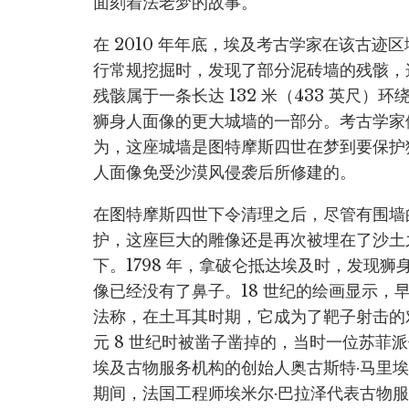
面刻着法老梦的故事。
在 2010 年年底，埃及考古学家在该古迹区
行常规挖掘时，发现了部分泥砖墙的残骸，
残骸属于一条长达 132 米（433 英尺）环
狮身人面像的更大城墙的一部分。考古学家
为，这座城墙是图特摩斯四世在梦到要保护
人面像免受沙漠风侵袭后所修建的。
在图特摩斯四世下令清理之后，尽管有围墙
护，这座巨大的雕像还是再次被埋在了沙土
下。1798 年，拿破仑抵达埃及时，发现狮
像已经没有了鼻子。18 世纪的绘画显示
法称，在土耳其时期，它成为了靶子射击的
元 8 世纪时被凿子凿掉的，当时一位苏菲派
埃及古物服务机构的创始人奥古斯特·马里埃特清
期间，法国工程师埃米尔·巴拉泽代表古物