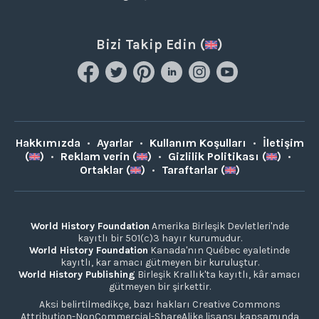
Bizi Takip Edin (
)
Hakkımızda
•
Ayarlar
•
Kullanım Koşulları
•
İletişim
(
)
•
Reklam verin (
)
•
Gizlilik Politikası (
)
•
Ortaklar (
)
•
Taraftarlar (
)
World History Foundation
Amerika Birleşik Devletleri'nde
kayıtlı bir 501(c)3 hayır kurumudur.
World History Foundation
Kanada'nın Québec eyaletinde
kayıtlı, kar amacı gütmeyen bir kuruluştur.
World History Publishing
Birleşik Krallık'ta kayıtlı, kâr amacı
gütmeyen bir şirkettir.
Aksi belirtilmedikçe, bazı hakları Creative Commons
Attribution-NonCommercial-ShareAlike lisansı kapsamında