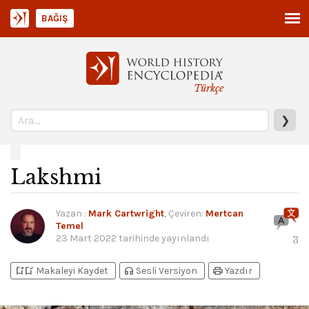
BAĞIŞ
Türkçe
❯
Lakshmi
Yazan
:
Mark Cartwright
, Çeviren:
Mertcan
Temel
23 Mart 2022
tarihinde yayınlandı
3
bookmark_add
bookmark_added
headphones
print
Makaleyi Kaydet
Sesli Versiyon
Yazdır