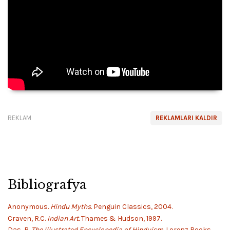
REKLAM
REKLAMLARI KALDIR
Bibliografya
Anonymous.
Hindu Myths.
Penguin Classics, 2004.
Craven, R.C.
Indian Art.
Thames & Hudson, 1997.
Das, R.
The Illustrated Encyclopedia of Hinduism.
Lorenz Books,