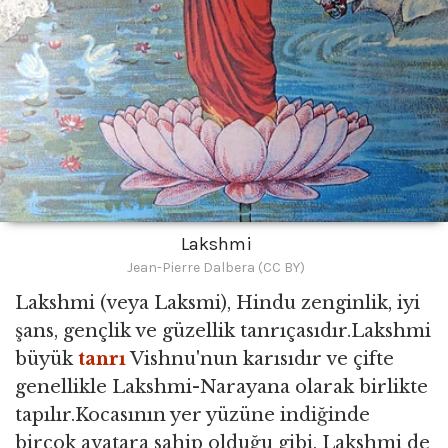
Lakshmi
Jean-Pierre Dalbera (CC BY)
Lakshmi (veya Laksmi), Hindu zenginlik, iyi
şans, gençlik ve güzellik tanrıçasıdır.Lakshmi
büyük
tanrı
Vishnu'nun karısıdır ve çifte
genellikle Lakshmi-Narayana olarak birlikte
tapılır.Kocasının yer yüzüne indiğinde
birçok avatara sahip olduğu gibi, Lakshmi de