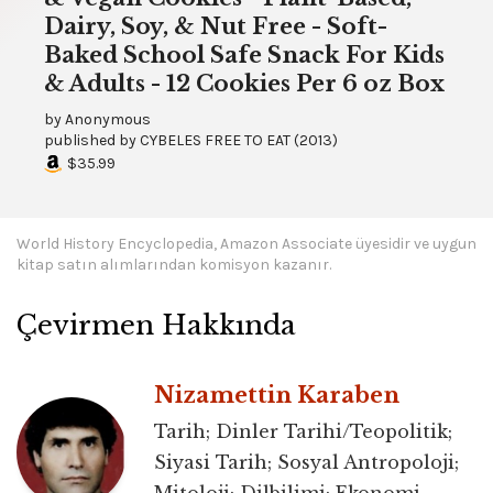
Dairy, Soy, & Nut Free - Soft-
Baked School Safe Snack For Kids
& Adults - 12 Cookies Per 6 oz Box
by
Anonymous
published by
CYBELES FREE TO EAT
(
2013
)
$35.99
World History Encyclopedia, Amazon Associate üyesidir ve uygun
kitap satın alımlarından komisyon kazanır.
Çevirmen Hakkında
Nizamettin Karaben
Tarih; Dinler Tarihi/Teopolitik;
Siyasi Tarih; Sosyal Antropoloji;