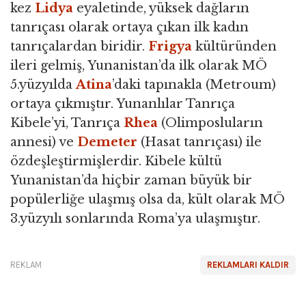
kez
Lidya
eyaletinde, yüksek dağların
tanrıçası olarak ortaya çıkan ilk kadın
tanrıçalardan biridir.
Frigya
kültüründen
ileri gelmiş, Yunanistan’da ilk olarak MÖ
5.yüzyılda
Atina
’daki tapınakla (Metroum)
ortaya çıkmıştır. Yunanlılar Tanrıça
Kibele’yi, Tanrıça
Rhea
(Olimposluların
annesi) ve
Demeter
(Hasat tanrıçası) ile
özdeşleştirmişlerdir. Kibele kültü
Yunanistan’da hiçbir zaman büyük bir
popülerliğe ulaşmış olsa da, kült olarak MÖ
3.yüzyılı sonlarında Roma’ya ulaşmıştır.
REKLAM
REKLAMLARI KALDIR