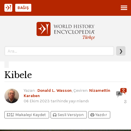
BAĞIŞ
Türkçe
❯
Kibele
Yazan
:
Donald L. Wasson
, Çeviren:
Nizamettin
Karaben
06 Ekim 2023
tarihinde yayınlandı
3
bookmark_add
bookmark_added
headphones
print
Makaleyi Kaydet
Sesli Versiyon
Yazdır