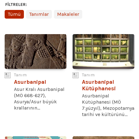
FILTRELER:
Tümü
Tanımlar
Makaleler
Tanım
Tanım
Asurbanipal
Asurbanipal
Kütüphanesi
Asur Kralı Asurbanipal
(MÖ 668-627),
Asurbanipal
Asurya/Asur büyük
Kütüphanesi (MÖ
krallarının...
7.yüzyıl), Mezopotamya
tarihi ve kültürünü...