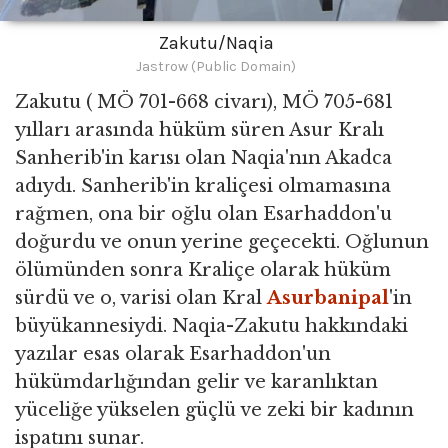
Zakutu/Naqia
Jastrow (Public Domain)
Zakutu ( MÖ 701-668 civarı), MÖ 705-681
yılları arasında hüküm süren Asur Kralı
Sanherib'in karısı olan Naqia'nın Akadca
adıydı. Sanherib'in kraliçesi olmamasına
rağmen, ona bir oğlu olan Esarhaddon'u
doğurdu ve onun yerine geçecekti. Oğlunun
ölümünden sonra Kraliçe olarak hüküm
sürdü ve o, varisi olan Kral
Asurbanipal
'in
büyükannesiydi. Naqia-Zakutu hakkındaki
yazılar esas olarak Esarhaddon'un
hükümdarlığından gelir ve karanlıktan
yüceliğe yükselen güçlü ve zeki bir kadının
ispatını sunar.