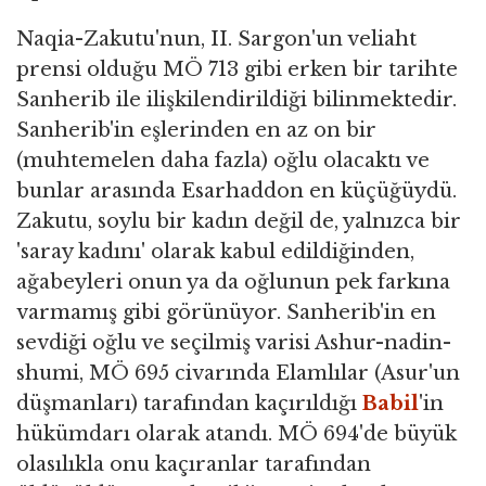
Naqia-Zakutu'nun, II. Sargon'un veliaht
prensi olduğu MÖ 713 gibi erken bir tarihte
Sanherib ile ilişkilendirildiği bilinmektedir.
Sanherib'in eşlerinden en az on bir
(muhtemelen daha fazla) oğlu olacaktı ve
bunlar arasında Esarhaddon en küçüğüydü.
Zakutu, soylu bir kadın değil de, yalnızca bir
'saray kadını' olarak kabul edildiğinden,
ağabeyleri onun ya da oğlunun pek farkına
varmamış gibi görünüyor. Sanherib'in en
sevdiği oğlu ve seçilmiş varisi Ashur-nadin-
shumi, MÖ 695 civarında Elamlılar (Asur'un
düşmanları) tarafından kaçırıldığı
Babil
'in
hükümdarı olarak atandı. MÖ 694'de büyük
olasılıkla onu kaçıranlar tarafından