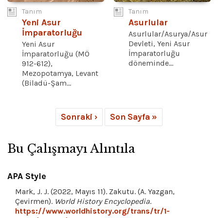
Tanım
Tanım
Yeni Asur
Asurlular
İmparatorluğu
Asurlular/Asurya/Asur
Devleti, Yeni Asur
Yeni Asur
İmparatorluğu
İmparatorluğu (MÖ
döneminde...
912-612),
Mezopotamya, Levant
(Biladü-Şam...
Sonraki ›
Son Sayfa »
Bu Çalışmayı Alıntıla
APA Style
Mark, J. J. (2022, Mayıs 11). Zakutu. (A. Yazgan,
Çevirmen).
World History Encyclopedia
.
https://www.worldhistory.org/trans/tr/1-