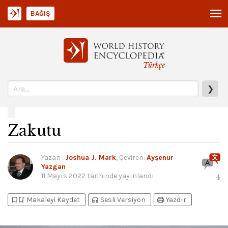
BAĞIŞ
Türkçe
❯
Zakutu
Yazan
:
Joshua J. Mark
, Çeviren:
Ayşenur
Yazgan
11 Mayıs 2022
tarihinde yayınlandı
4
bookmark_add
bookmark_added
headphones
print
Makaleyi Kaydet
Sesli Versiyon
Yazdır