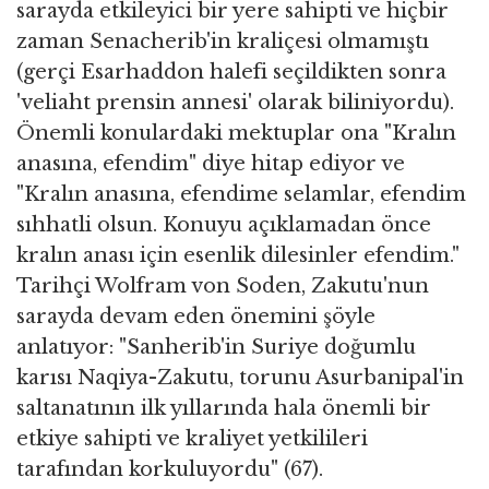
sarayda etkileyici bir yere sahipti ve hiçbir
zaman Senacherib'in kraliçesi olmamıştı
(gerçi Esarhaddon halefi seçildikten sonra
'veliaht prensin annesi' olarak biliniyordu).
Önemli konulardaki mektuplar ona "Kralın
anasına, efendim" diye hitap ediyor ve
"Kralın anasına, efendime selamlar, efendim
sıhhatli olsun. Konuyu açıklamadan önce
kralın anası için esenlik dilesinler efendim."
Tarihçi Wolfram von Soden, Zakutu'nun
sarayda devam eden önemini şöyle
anlatıyor: "Sanherib'in Suriye doğumlu
karısı Naqiya-Zakutu, torunu Asurbanipal'in
saltanatının ilk yıllarında hala önemli bir
etkiye sahipti ve kraliyet yetkilileri
tarafından korkuluyordu" (67).