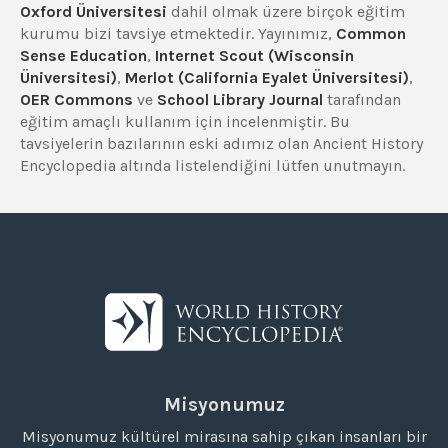
Oxford Üniversitesi
dahil olmak üzere birçok eğitim
kurumu bizi tavsiye etmektedir. Yayınımız,
Common
Sense Education
,
Internet Scout (Wisconsin
Üniversitesi)
,
Merlot (California Eyalet Üniversitesi)
,
OER Commons
ve
School Library Journal
tarafından
eğitim amaçlı kullanım için incelenmiştir. Bu
tavsiyelerin bazılarının eski adımız olan Ancient History
Encyclopedia altında listelendiğini lütfen unutmayın.
Misyonumuz
Misyonumuz kültürel mirasına sahip çıkan insanları bir