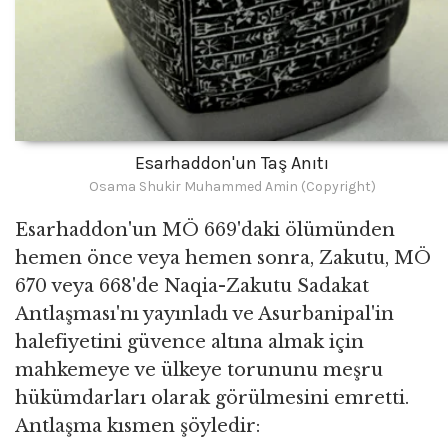
Esarhaddon'un Taş Anıtı
Osama Shukir Muhammed Amin (Copyright)
Esarhaddon'un MÖ 669'daki ölümünden
hemen önce veya hemen sonra, Zakutu, MÖ
670 veya 668'de Naqia-Zakutu Sadakat
Antlaşması'nı yayınladı ve Asurbanipal'in
halefiyetini güvence altına almak için
mahkemeye ve ülkeye torununu meşru
hükümdarları olarak görülmesini emretti.
Antlaşma kısmen şöyledir: