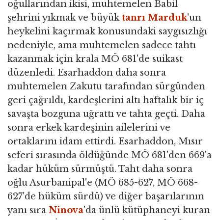
oğullarından ikisi, muhtemelen Babil
şehrini yıkmak ve büyük
tanrı
Marduk
'un
heykelini kaçırmak konusundaki saygısızlığı
nedeniyle, ama muhtemelen sadece tahtı
kazanmak için krala MÖ 681'de suikast
düzenledi. Esarhaddon daha sonra
muhtemelen Zakutu tarafından sürgünden
geri çağrıldı, kardeşlerini altı haftalık bir iç
savaşta bozguna uğrattı ve tahta geçti. Daha
sonra erkek kardeşinin ailelerini ve
ortaklarını idam ettirdi. Esarhaddon, Mısır
seferi sırasında öldüğünde MÖ 681'den 669'a
kadar hüküm sürmüştü. Taht daha sonra
oğlu Asurbanipal'e (MÖ 685-627, MÖ 668-
627'de hüküm sürdü) ve diğer başarılarının
yanı sıra
Ninova
'da ünlü kütüphaneyi kuran