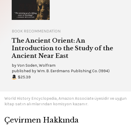
BOOK RECOMMENDATION
The Ancient Orient: An
Introduction to the Study of the
Ancient Near East
by
Von Soden, Wolfram
published by
Wm. B. Eerdmans Publishing Co.
(
1994
)
$25.39
World History Encyclopedia, Amazon Associate üyesidir ve uygun
kitap satın alımlarından komisyon kazanır.
Çevirmen Hakkında