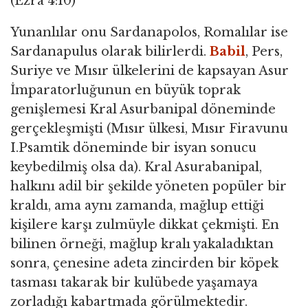
(Ezra 4:10)
Yunanlılar onu Sardanapolos, Romalılar ise
Sardanapulus olarak bilirlerdi.
Babil
, Pers,
Suriye ve Mısır ülkelerini de kapsayan Asur
İmparatorluğunun en büyük toprak
genişlemesi Kral Asurbanipal döneminde
gerçekleşmişti (Mısır ülkesi, Mısır Firavunu
I.Psamtik döneminde bir isyan sonucu
keybedilmiş olsa da). Kral Asurabanipal,
halkını adil bir şekilde yöneten popüler bir
kraldı, ama aynı zamanda, mağlup ettiği
kişilere karşı zulmüyle dikkat çekmişti. En
bilinen örneği, mağlup kralı yakaladıktan
sonra, çenesine adeta zincirden bir köpek
tasması takarak bir kulübede yaşamaya
zorladığı kabartmada görülmektedir.