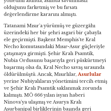
yönetimi altında, aslında savunmasız
olduğunu farketmiş ve bu fırsatı
değerlendirme kararını almıştı.
Tatanami Mısır’a yürümüş ve güzergâhı
üzerindeki her bir şehri asgari bir çabayla
ele geçirmişti. Başkent Memphis’te Kral
Necho komutasındaki Mısır-Asur güçleriyle
çatışmaya girmişti. Şehir Kralı Psamtik,
Nubia Ordusunu başarıyla geri püskürtmeyi
başarmış olsa da, Kral Necho savaş sırasında
öldürülmüştü. Ancak, Mısırlılar,
Asurlular
yerine Nubiyalıların yönetimini tercih etmiş
ve Şehir Kralı Psamtik saklanmak zorunda
kalmıştı. MÖ 666 yılan isyan haberi
Ninova’ya ulaşmış ve Asurya Kralı
Asurbanipal birliklerinin başında geri