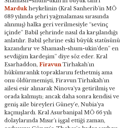
Shamash–shum-ukin’in büyük tanrı
Marduk
heykelinin (Kral Sanherib’in MÖ
689 yılında şehri yağmalaması sırasında
alınmış) halka geri verilmesiyle “sevinç
içinde” Babil şehrinde nasıl da karşılandığı
anlatılır. Babil şehrine eski büyük statüsünü
kazandırır ve Shamash-shum-ukin’den” en
sevdiğim kardeşim” diye söz eder. Kral
Esarhaddon,
Firavun
Tirhakah’ın
hükümranlık topraklarını fethetmiş ama
onu öldürmemişti, Firavun Tirhakah’ın
ailesi esir alınarak Ninova’ya getirilmiş ve
orada kalmıştı; ancak daha sonra kendisi ve
geniş aile bireyleri Güney’e, Nubia’ya
kaçmışlardı. Kral Asurbanipal MÖ 66 yılı
dolaylarında Mısır’ı işgal ettiği zaman,