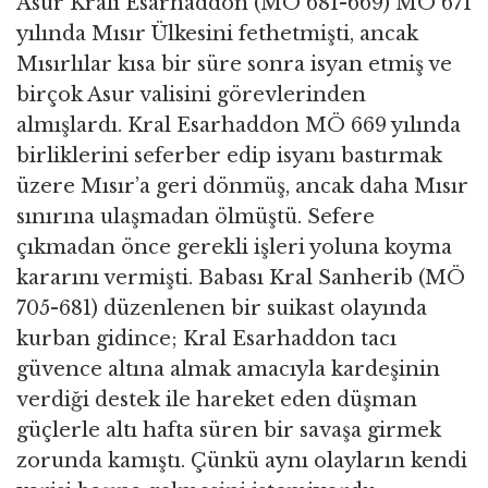
Asur Kralı Esarhaddon (MÖ 681-669) MÖ 671
yılında Mısır Ülkesini fethetmişti, ancak
Mısırlılar kısa bir süre sonra isyan etmiş ve
birçok Asur valisini görevlerinden
almışlardı. Kral Esarhaddon MÖ 669 yılında
birliklerini seferber edip isyanı bastırmak
üzere Mısır’a geri dönmüş, ancak daha Mısır
sınırına ulaşmadan ölmüştü. Sefere
çıkmadan önce gerekli işleri yoluna koyma
kararını vermişti. Babası Kral Sanherib (MÖ
705-681) düzenlenen bir suikast olayında
kurban gidince; Kral Esarhaddon tacı
güvence altına almak amacıyla kardeşinin
verdiği destek ile hareket eden düşman
güçlerle altı hafta süren bir savaşa girmek
zorunda kamıştı. Çünkü aynı olayların kendi