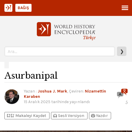
BAĞIŞ
Türkçe
❯
Asurbanipal
Yazan
:
Joshua J. Mark
, Çeviren:
Nizamettin
Karaben
15 Aralık 2025
tarihinde yayınlandı
5
bookmark_add
bookmark_added
headphones
print
Makaleyi Kaydet
Sesli Versiyon
Yazdır