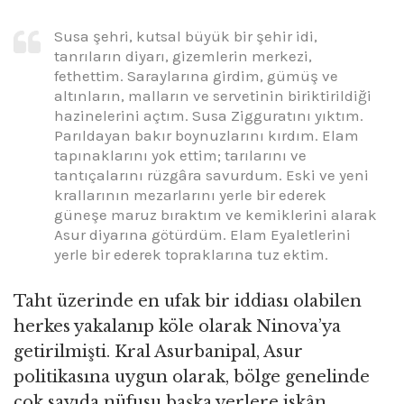
Susa şehri, kutsal büyük bir şehir idi,
tanrıların diyarı, gizemlerin merkezi,
fethettim. Saraylarına girdim, gümüş ve
altınların, malların ve servetinin biriktirildiği
hazinelerini açtım. Susa Zigguratını yıktım.
Parıldayan bakır boynuzlarını kırdım. Elam
tapınaklarını yok ettim; tarılarını ve
tantıçalarını rüzgâra savurdum. Eski ve yeni
krallarının mezarlarını yerle bir ederek
güneşe maruz bıraktım ve kemiklerini alarak
Asur diyarına götürdüm. Elam Eyaletlerini
yerle bir ederek topraklarına tuz ektim.
Taht üzerinde en ufak bir iddiası olabilen
herkes yakalanıp köle olarak Ninova’ya
getirilmişti. Kral Asurbanipal, Asur
politikasına uygun olarak, bölge genelinde
çok sayıda nüfusu başka yerlere iskân