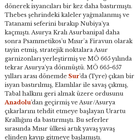
dönerek isyancıları bir kez daha bastırmıştı.
Thebes şehrindeki kaleler yağmalanmış ve
Tatanami seferini bırakıp Nubiya’ya
kaçmıştı. Asurya Kralı Asurbanipal daha
sonra Psammetikos’u Mısır’a Firavun olarak
tayin etmiş, stratejik noktalara Asur
garnizonları yerleştirmiş ve MÖ 665 yılında
tekrar Asurya’ya dönmüştü. MÖ 665-657
yılları arası dönemde
Sur
’da (Tyre) çıkan bir
isyan bastırılmış, Elamlılar ile savaş çıkmış,
Tabal halkını geri almak üzere ordusunu
Anadolu
’dan geçirmiş ve Asur/Asurya
çıkarlarını tehdit etmeye başlayan Urartu
Krallığını da bastırmıştı. Bu seferler
sırasında Mısır ülkesi artık yavaş yavaş
elinden kayıp gitmeye başlamıştı.