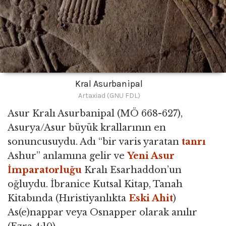
Kral Asurbanipal
Artaxiad (GNU FDL)
Asur Kralı Asurbanipal (MÖ 668-627),
Asurya/Asur büyük krallarının en
sonuncusuydu. Adı “bir varis yaratan
tanrı
Ashur” anlamına gelir ve
Yeni Asur
İmparatorluğu
Kralı Esarhaddon’un
oğluydu. İbranice Kutsal Kitap, Tanah
Kitabında (Hıristiyanlıkta
Eski Ahit
)
As(e)nappar veya Osnapper olarak anılır