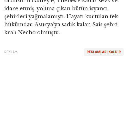
ordusunu Güney’e, Thebes’e kadar sevk ve
idare etmiş, yoluna çıkan bütün isyancı
şehirleri yağmalamıştı. Hayatı kurtulan tek
hükümdar, Asurya’ya sadık kalan Sais şehri
kralı Necho olmuştu.
REKLAM
REKLAMLARI KALDIR