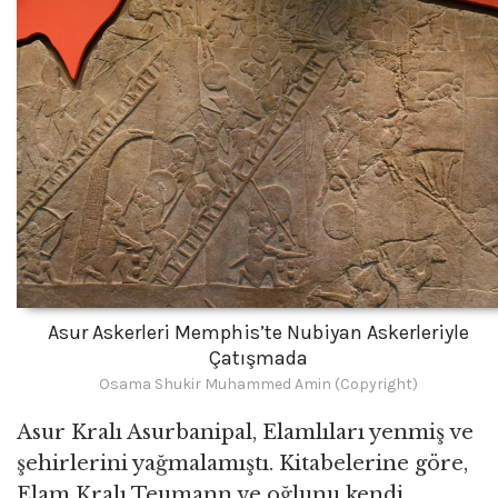
Asur Askerleri Memphis’te Nubiyan Askerleriyle
Çatışmada
Osama Shukir Muhammed Amin (Copyright)
Asur Kralı Asurbanipal, Elamlıları yenmiş ve
şehirlerini yağmalamıştı. Kitabelerine göre,
Elam Kralı Teumann ve oğlunu kendi