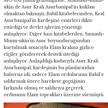
MÖ 653 yılına gelindiğinde, Shamash-shum-
ukin de Asur Kralı Asurbanipal’in kuklası
olmaktan bıkmıştı. Babil kitabelerinden, Kral
Asurbanipal’in kardeşine emirleri dikte
ettirdiği ve devlet işlerini yönettiği
anlaşılıyor. Diğer bazı kitabelerden, Samash-
Shum-ukin’in Asur boyunduruğundan
kurtulmak amacıyla Elam kralına gizlice
elçiler göndererek destek istediği
anlaşılıyor. Anlaşıldığı kadarıyla Asur Kralı
Asurbanipal, kardeşinin bu planlarından
habersiz idi, sadece Elam ordularının Babil’e
saldırmak üzere harekete geçtiğinin
farkında olmuş ve saldırıya geçerek
ordusunu Elam toprakları üzerine sürmüştü.