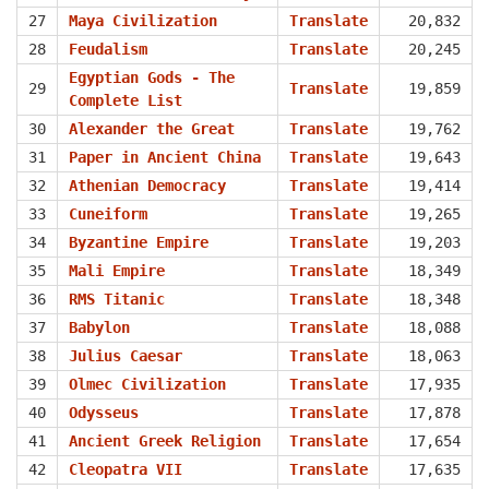
27
Maya Civilization
Translate
20,832
28
Feudalism
Translate
20,245
Egyptian Gods - The
29
Translate
19,859
Complete List
30
Alexander the Great
Translate
19,762
31
Paper in Ancient China
Translate
19,643
32
Athenian Democracy
Translate
19,414
33
Cuneiform
Translate
19,265
34
Byzantine Empire
Translate
19,203
35
Mali Empire
Translate
18,349
36
RMS Titanic
Translate
18,348
37
Babylon
Translate
18,088
38
Julius Caesar
Translate
18,063
39
Olmec Civilization
Translate
17,935
40
Odysseus
Translate
17,878
41
Ancient Greek Religion
Translate
17,654
42
Cleopatra VII
Translate
17,635