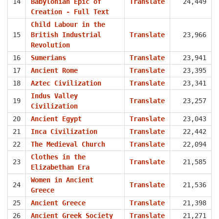
14
Babylonian Epic of
Translate
24,449
Creation - Full Text
Child Labour in the
15
British Industrial
Translate
23,966
Revolution
16
Sumerians
Translate
23,941
17
Ancient Rome
Translate
23,395
18
Aztec Civilization
Translate
23,341
Indus Valley
19
Translate
23,257
Civilization
20
Ancient Egypt
Translate
23,043
21
Inca Civilization
Translate
22,442
22
The Medieval Church
Translate
22,094
Clothes in the
23
Translate
21,585
Elizabethan Era
Women in Ancient
24
Translate
21,536
Greece
25
Ancient Greece
Translate
21,398
26
Ancient Greek Society
Translate
21,271