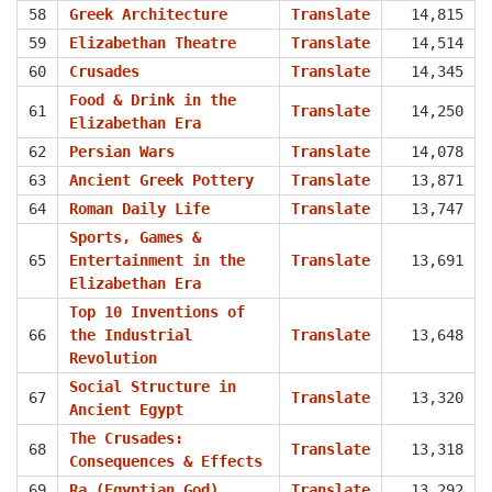
58
Greek Architecture
Translate
14,815
59
Elizabethan Theatre
Translate
14,514
60
Crusades
Translate
14,345
Food & Drink in the
61
Translate
14,250
Elizabethan Era
62
Persian Wars
Translate
14,078
63
Ancient Greek Pottery
Translate
13,871
64
Roman Daily Life
Translate
13,747
Sports, Games &
65
Entertainment in the
Translate
13,691
Elizabethan Era
Top 10 Inventions of
66
the Industrial
Translate
13,648
Revolution
Social Structure in
67
Translate
13,320
Ancient Egypt
The Crusades:
68
Translate
13,318
Consequences & Effects
69
Ra (Egyptian God)
Translate
13,292