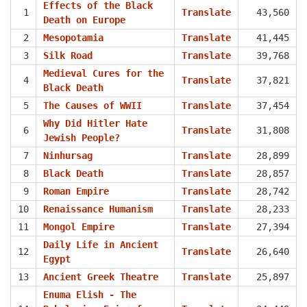
Effects of the Black
1
Translate
43,560
Death on Europe
2
Mesopotamia
Translate
41,445
3
Silk Road
Translate
39,768
Medieval Cures for the
4
Translate
37,821
Black Death
5
The Causes of WWII
Translate
37,454
Why Did Hitler Hate
6
Translate
31,808
Jewish People?
7
Ninhursag
Translate
28,899
8
Black Death
Translate
28,857
9
Roman Empire
Translate
28,742
10
Renaissance Humanism
Translate
28,233
11
Mongol Empire
Translate
27,394
Daily Life in Ancient
12
Translate
26,640
Egypt
13
Ancient Greek Theatre
Translate
25,897
Enuma Elish - The