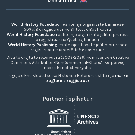
Mbështetësit (
)
World History Foundation
është një organizatë bamirëse
501(c)3 e regjistruar në Shtetet e Bashkuara.
World History Foundation
është një organizatë jofitimprurëse
e regjistruar në Québec, Kanada.
World History Publishing
është një shoqatë jofitimprurëse e
regjistruar në Mbretërinë e Bashkuar.
Disa të drejta të rezervuara (2009-2026) nën licencën Creative
Commons Attribution-NonCommercial-ShareAlike, përveç
nëse shënohet ndryshe.
Logoja e Enciklopedisë së Historisë Botërore është një
markë
tregtare e regjistruar
.
Partner i spikatur