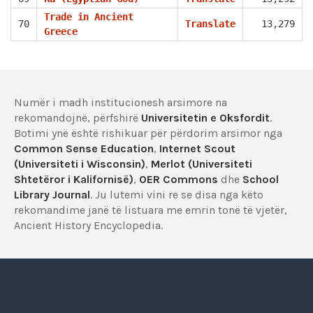
Trade in Ancient
70
Translate
13,279
Greece
Numër i madh institucionesh arsimore na
rekomandojnë, përfshirë
Universitetin e Oksfordit
.
Botimi ynë është rishikuar për përdorim arsimor nga
Common Sense Education
,
Internet Scout
(Universiteti i Wisconsin)
,
Merlot (Universiteti
Shtetëror i Kalifornisë)
,
OER Commons
dhe
School
Library Journal
. Ju lutemi vini re se disa nga këto
rekomandime janë të listuara me emrin tonë të vjetër,
Ancient History Encyclopedia.