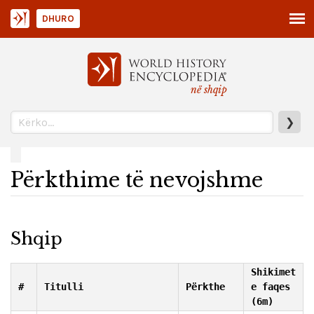
DHURO
në shqip
❯
Përkthime të nevojshme
Shqip
Shikimet
#
Titulli
Përkthe
e faqes
(6m)