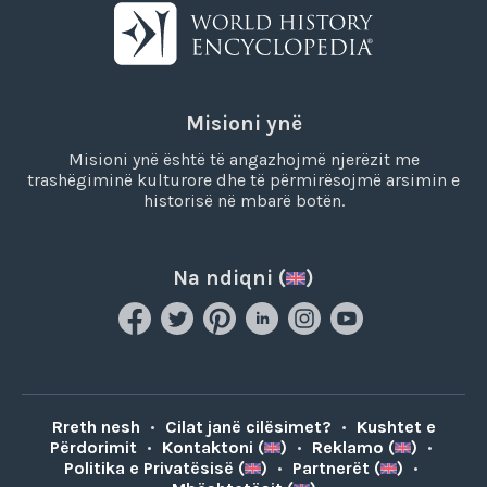
Misioni ynë
Misioni ynë është të angazhojmë njerëzit me
trashëgiminë kulturore dhe të përmirësojmë arsimin e
historisë në mbarë botën.
Na ndiqni (
)
Rreth nesh
•
Cilat janë cilësimet?
•
Kushtet e
Përdorimit
•
Kontaktoni (
)
•
Reklamo (
)
•
Politika e Privatësisë (
)
•
Partnerët (
)
•