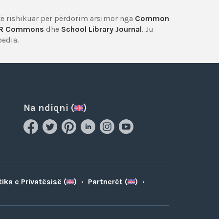
htë rishikuar për përdorim arsimor nga
Common
R Commons
dhe
School Library Journal
. Ju
pedia.
Na ndiqni (
)
tika e Privatësisë (
)
•
Partnerët (
)
•