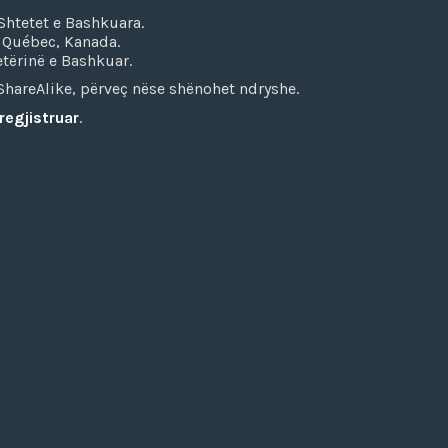
Shtetet e Bashkuara.
ë Québec, Kanada.
tërinë e Bashkuar.
hareAlike, përveç nëse shënohet ndryshe.
regjistruar
.