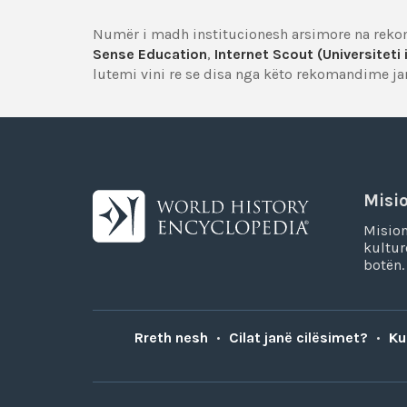
Numër i madh institucionesh arsimore na reko
Sense Education
,
Internet Scout (Universiteti
lutemi vini re se disa nga këto rekomandime jan
Misi
Mision
kultur
botën.
Rreth nesh
•
Cilat janë cilësimet?
•
Ku