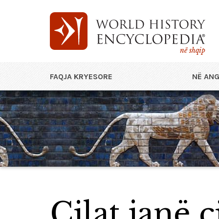
në shqip
FAQJA KRYESORE
NË ANG
Cilat janë c