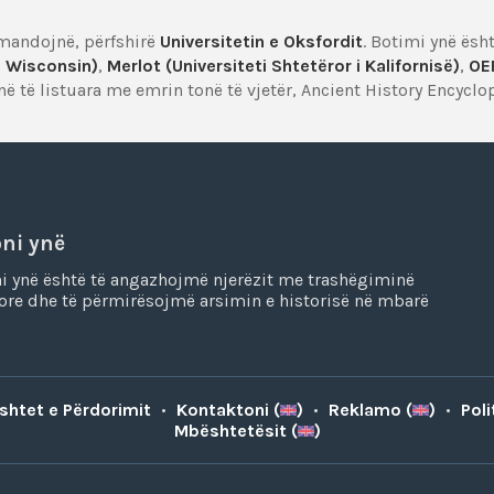
mandojnë, përfshirë
Universitetin e Oksfordit
. Botimi ynë ës
 i Wisconsin)
,
Merlot (Universiteti Shtetëror i Kalifornisë)
,
OE
ë të listuara me emrin tonë të vjetër, Ancient History Encyclo
oni ynë
i ynë është të angazhojmë njerëzit me trashëgiminë
ore dhe të përmirësojmë arsimin e historisë në mbarë
shtet e Përdorimit
•
Kontaktoni (
)
•
Reklamo (
)
•
Poli
Mbështetësit (
)