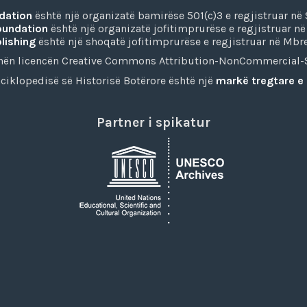
dation
është një organizatë bamirëse 501(c)3 e regjistruar në 
oundation
është një organizatë jofitimprurëse e regjistruar n
lishing
është një shoqatë jofitimprurëse e regjistruar në Mbre
) nën licencën Creative Commons Attribution-NonCommercial-S
ciklopedisë së Historisë Botërore është një
markë tregtare e 
Partner i spikatur