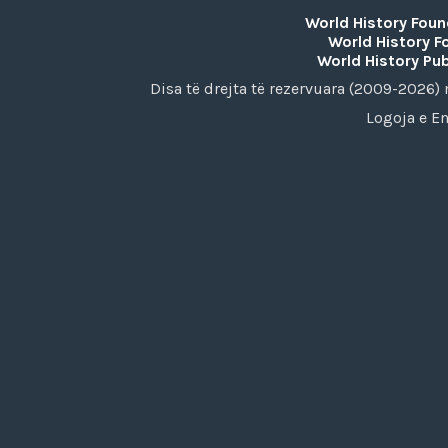
World History Foun
World History F
World History Pub
Disa të drejta të rezervuara (2009-2026
Logoja e En