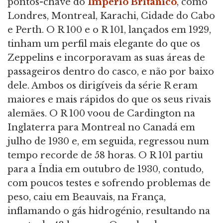
pontos-chave do
Império
Britânico
, como
Londres, Montreal, Karachi, Cidade do Cabo
e Perth. O R 100 e o R 101, lançados em 1929,
tinham um perfil mais elegante do que os
Zeppelins e incorporavam as suas áreas de
passageiros dentro do casco, e não por baixo
dele. Ambos os dirigíveis da série R eram
maiores e mais rápidos do que os seus rivais
alemães. O R 100 voou de Cardington na
Inglaterra para Montreal no Canadá em
julho de 1930 e, em seguida, regressou num
tempo recorde de 58 horas. O R 101 partiu
para a Índia em outubro de 1930, contudo,
com poucos testes e sofrendo problemas de
peso, caiu em Beauvais, na França,
inflamando o gás hidrogénio, resultando na