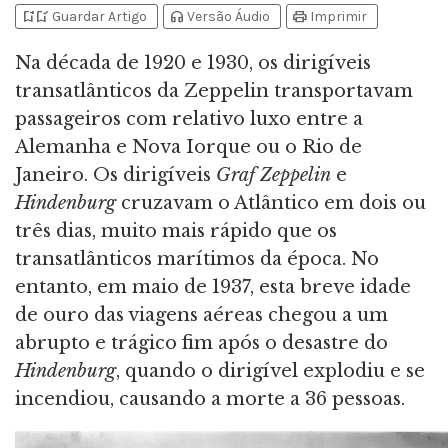
bookmark_add
bookmark_added
headphones
print
Guardar Artigo
Versão Áudio
Imprimir
Na década de 1920 e 1930, os dirigíveis
transatlânticos da Zeppelin transportavam
passageiros com relativo luxo entre a
Alemanha e Nova Iorque ou o Rio de
Janeiro. Os dirigíveis
Graf Zeppelin
e
Hindenburg
cruzavam o Atlântico em dois ou
três dias, muito mais rápido que os
transatlânticos marítimos da época. No
entanto, em maio de 1937, esta breve idade
de ouro das viagens aéreas chegou a um
abrupto e trágico fim após o desastre do
Hindenburg
, quando o dirigível explodiu e se
incendiou, causando a morte a 36 pessoas.